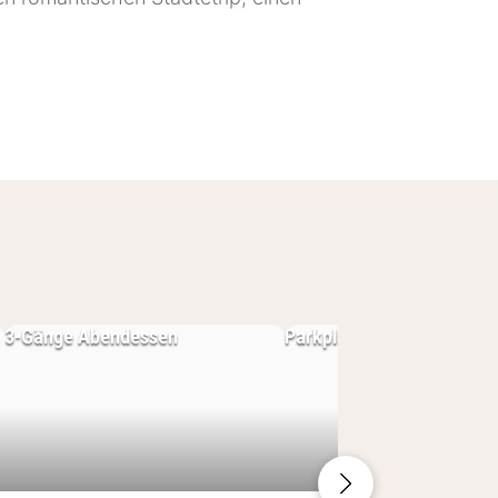
t der perfekte Ausgangspunkt, um die
 Restaurants und kulturelle
3-Gänge Abendessen
Parkplatz