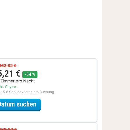
162,82 €
5,21 €
Rabatt
-54 %
 Zimmer pro Nacht
kl. Citytax
. 15 € Servicekosten pro Buchung
für 3=2 Special
Datum suchen
180,32 €