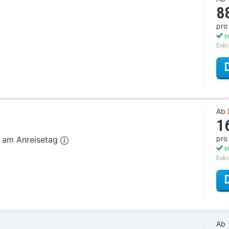
8
pro
In
Exkl
Ab
1
pro
n am Anreisetag
In
Exkl
Ab