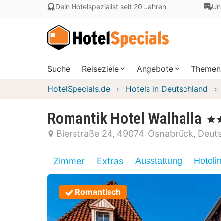
Dein Hotelspezialist seit 20 Jahren
Un
Suche
Reiseziele
Angebote
Themen
HotelSpecials.de
Hotels in Deutschland
Romantik Hotel Walhalla
, 4 S
Bierstraße 24
49074
Osnabrück
Deut
Zimmer
Extras
Ausstattung
Hoteli
Romantisch