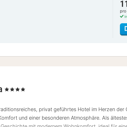
1
pro
In
la
, 4 Sterne
traditionsreiches, privat geführtes Hotel im Herzen der
 Komfort und einer besonderen Atmosphäre. Als ältest
 Geschichte mit modernem Wohnkomfort, ideal für eine