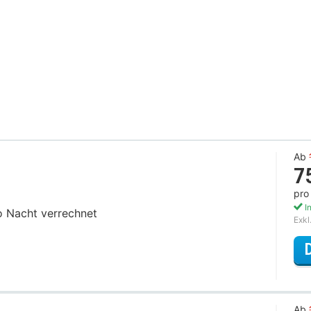
Ab
7
pro
In
ro Nacht verrechnet
Exkl
Ab