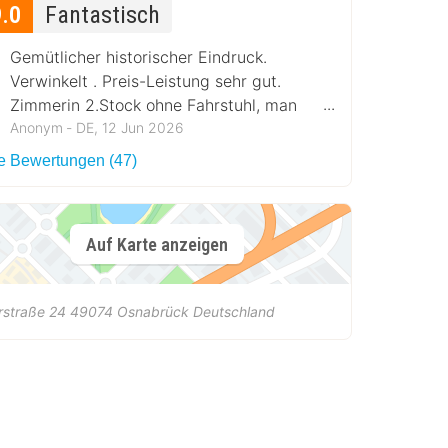
9.0
Fantastisch
Gemütlicher historischer Eindruck.
Verwinkelt . Preis-Leistung sehr gut.
Zimmerin 2.Stock ohne Fahrstuhl, man
muss fit sein
Anonym ‐ DE, 12 Jun 2026
le Bewertungen (47)
Auf Karte anzeigen
rstraße 24
49074
Osnabrück
Deutschland