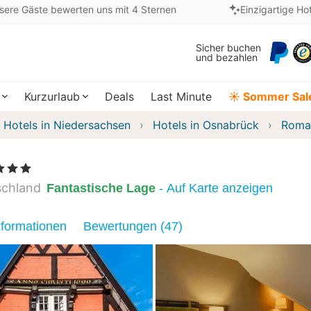
sere Gäste bewerten uns mit 4 Sternen
Einzigartige Ho
Sicher buchen
und bezahlen
Kurzurlaub
Deals
Last Minute
☀️ Sommer Sal
Hotels in Niedersachsen
Hotels in Osnabrück
Roman
terne
schland
Fantastische Lage
- Auf Karte anzeigen
nformationen
Bewertungen (47)