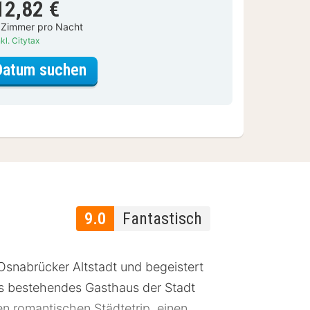
12,82 €
 Zimmer pro Nacht
kl. Citytax
für Doppelzimmer
Datum suchen
9.0
Fantastisch
 Osnabrücker Altstadt und begeistert
es bestehendes Gasthaus der Stadt
n romantischen Städtetrip, einen