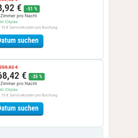
8,92 €
Rabatt
-51 %
 Zimmer pro Nacht
kl. Citytax
. 15 € Servicekosten pro Buchung
für Late Check-out Special
Datum suchen
259,82 €
68,42 €
Rabatt
-35 %
 Zimmer pro Nacht
kl. Citytax
. 15 € Servicekosten pro Buchung
für Wein & Dinner Special
Datum suchen