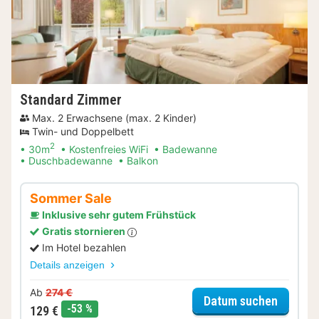
Standard Zimmer
Max. 2 Erwachsene (max. 2 Kinder)
Twin- und Doppelbett
2
30m
Kostenfreies WiFi
Badewanne
Duschbadewanne
Balkon
Sommer Sale
Inklusive sehr gutem Frühstück
Gratis stornieren
Im Hotel bezahlen
Details anzeigen
Ab
274 €
für Som
Datum suchen
Rabatt
-53 %
129 €