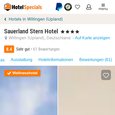
menu
Meine
Hotels in Willingen (Upland)
Favoriten
Sauerland Stern Hotel
, 4 Sterne
Willingen (Upland)
Deutschland
- Auf Karte anzeigen
8.4
Sehr gut
61 Bewertungen
ras
Ausstattung
Hotelinformationen
Bewertungen (61)
Wellnesshotel