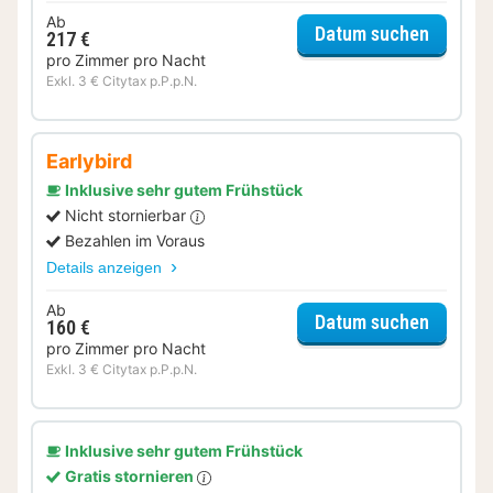
Ab
für Rom
Datum suchen
217 €
pro Zimmer pro Nacht
Exkl. 3 € Citytax p.P.p.N.
Earlybird
Inklusive sehr gutem Frühstück
Nicht stornierbar
Bezahlen im Voraus
Details anzeigen
Ab
für Ec
Datum suchen
160 €
pro Zimmer pro Nacht
Exkl. 3 € Citytax p.P.p.N.
Inklusive sehr gutem Frühstück
Gratis stornieren