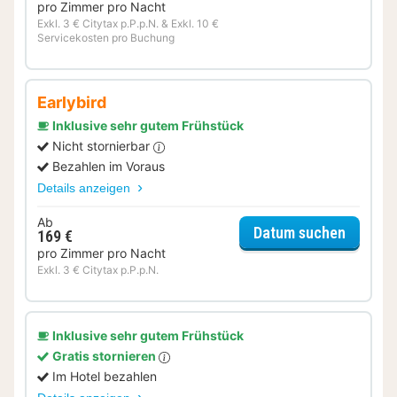
pro Zimmer pro Nacht
Exkl. 3 € Citytax p.P.p.N. & Exkl. 10 €
Servicekosten pro Buchung
Earlybird
Inklusive sehr gutem Frühstück
Nicht stornierbar
Bezahlen im Voraus
Details anzeigen
Ab
für Sta
Datum suchen
169 €
pro Zimmer pro Nacht
Exkl. 3 € Citytax p.P.p.N.
Inklusive sehr gutem Frühstück
Gratis stornieren
Im Hotel bezahlen