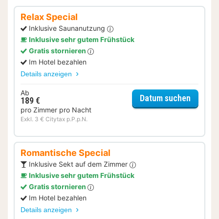
Relax Special
Inklusive Saunanutzung
Inklusive sehr gutem Frühstück
Gratis stornieren
Im Hotel bezahlen
Details anzeigen
Ab
für Rela
Datum suchen
189 €
pro Zimmer pro Nacht
Exkl. 3 € Citytax p.P.p.N.
Romantische Special
Inklusive Sekt auf dem Zimmer
Inklusive sehr gutem Frühstück
Gratis stornieren
Im Hotel bezahlen
Details anzeigen