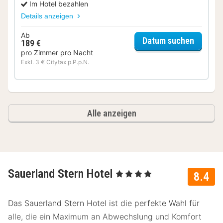
Im Hotel bezahlen
Details anzeigen
Ab
für Ec
Datum suchen
189 €
pro Zimmer pro Nacht
Exkl. 3 € Citytax p.P.p.N.
Alle anzeigen
Sauerland Stern Hotel
, 4 Sterne
8.4
Das Sauerland Stern Hotel ist die perfekte Wahl für
alle, die ein Maximum an Abwechslung und Komfort