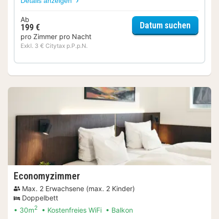
Details anzeigen
Ab
für Sta
Datum suchen
199 €
pro Zimmer pro Nacht
Exkl. 3 € Citytax p.P.p.N.
Economyzimmer
Max. 2 Erwachsene (max. 2 Kinder)
Doppelbett
2
30m
Kostenfreies WiFi
Balkon