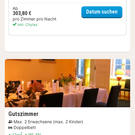
Ab
für Hal
Datum suchen
303,80 €
pro Zimmer pro Nacht
Inkl. Citytax
Gutszimmer
Max. 2 Erwachsene (max. 2 Kinder)
Doppelbett
2
17m
WLAN