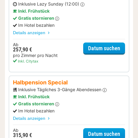
Inklusive Lazy Sunday (12:00)
Inkl. Frühstück
Gratis stornieren
Im Hotel bezahlen
Details anzeigen
Ab
für Lat
Datum suchen
257,90 €
pro Zimmer pro Nacht
Inkl. Citytax
Halbpension Special
Inklusive Tägliches 3-Gänge Abendessen
Inkl. Frühstück
Gratis stornieren
Im Hotel bezahlen
Details anzeigen
Ab
für Hal
Datum suchen
315,90 €