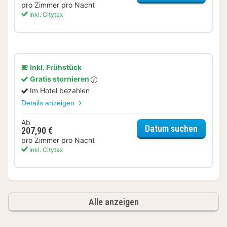
pro Zimmer pro Nacht
Inkl. Citytax
Inkl. Frühstück
Gratis stornieren
Im Hotel bezahlen
Details anzeigen
Ab
für Gut
Datum suchen
207,90 €
pro Zimmer pro Nacht
Inkl. Citytax
Alle anzeigen