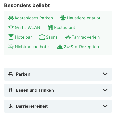
Besonders beliebt
Besuch der Berliner Mauer sollten Sie auch nicht
verpassen. Genießen Sie die besondere Atmosphäre
Kostenloses Parken
Haustiere erlaubt
und entdecken Sie die vielen Cafés und Restaurants.
Gratis WLAN
Restaurant
Hotelbar
Sauna
Fahrradverleih
Nichtraucherhotel
24-Std-Rezeption
Parken
Essen und Trinken
Barrierefreiheit