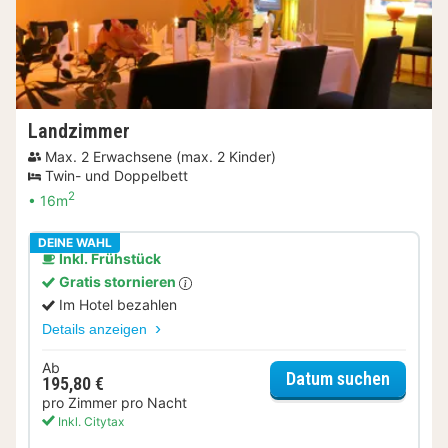
Landzimmer
Max. 2 Erwachsene (max. 2 Kinder)
Twin- und Doppelbett
2
16m
DEINE WAHL
Inkl. Frühstück
Gratis stornieren
Im Hotel bezahlen
Details anzeigen
Ab
für Lan
Datum suchen
195,80 €
pro Zimmer pro Nacht
Inkl. Citytax