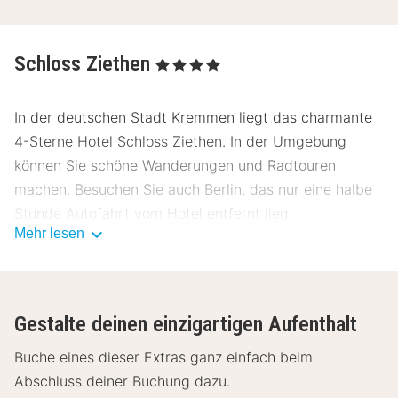
Schloss Ziethen
, 4 Sterne
In der deutschen Stadt Kremmen liegt das charmante
4-Sterne Hotel Schloss Ziethen. In der Umgebung
können Sie schöne Wanderungen und Radtouren
machen. Besuchen Sie auch Berlin, das nur eine halbe
Stunde Autofahrt vom Hotel entfernt liegt.
Mehr lesen
Das Schloss Ziethen liegt in einem schönen Gebäude.
Die Zimmer des Hotels sind geräumig und hell und mit
traditionellen Möbeln eingerichtet. Darüber hinaus
Gestalte deinen einzigartigen Aufenthalt
können Sie kostenfrei das WLAN benutzen und Sie
haben Kaffee- und Teekocher am Zimmer. Am Morgen
Buche eines dieser Extras ganz einfach beim
können Sie ein köstliches Frühstücksbuffet genießen.
Abschluss deiner Buchung dazu.
Wir empfehlen Ihnen auch das Hotel-Restaurant "Die