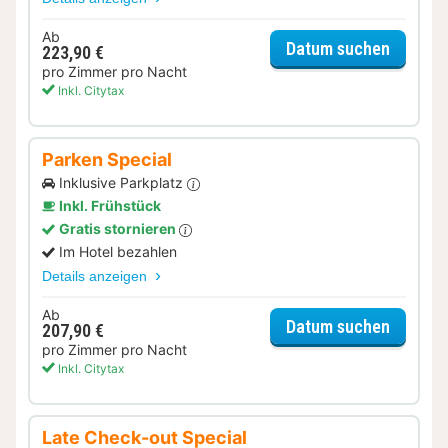
Ab
für Rela
Datum suchen
223,90 €
pro Zimmer pro Nacht
Inkl. Citytax
Parken Special
Inklusive Parkplatz
Inkl. Frühstück
Gratis stornieren
Im Hotel bezahlen
Details anzeigen
Ab
für Par
Datum suchen
207,90 €
pro Zimmer pro Nacht
Inkl. Citytax
Late Check-out Special