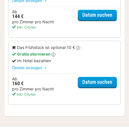
Details anzeigen
Ab
für Dop
Datum suchen
144 €
pro Zimmer pro Nacht
Inkl. Citytax
Das Frühstück ist optional 10 €
Gratis stornieren
Im Hotel bezahlen
Details anzeigen
Ab
für Dop
Datum suchen
160 €
pro Zimmer pro Nacht
Inkl. Citytax