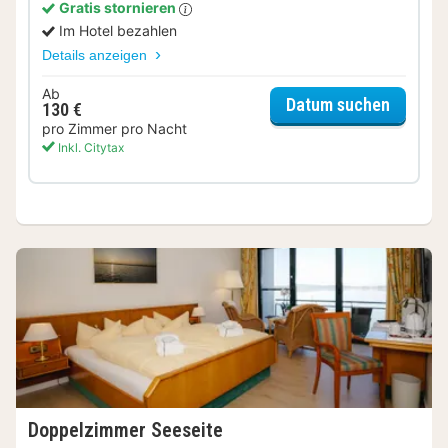
Gratis stornieren
Im Hotel bezahlen
Details anzeigen
Ab
für Zwe
Datum suchen
130 €
pro Zimmer pro Nacht
Inkl. Citytax
Doppelzimmer Seeseite