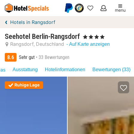
menu
Meine
Hotels in Rangsdorf
Favoriten
Seehotel Berlin-Rangsdorf
, 4 Sterne
Rangsdorf
Deutschland
- Auf Karte anzeigen
8.6
Sehr gut
33 Bewertungen
ras
Ausstattung
Hotelinformationen
Bewertungen (33)
Ruhige Lage