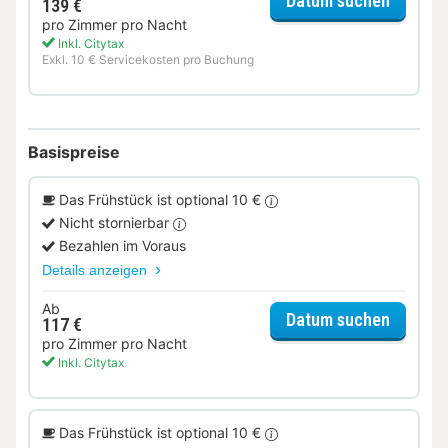
Datum suchen
139 €
pro Zimmer pro Nacht
Inkl. Citytax
Exkl. 10 € Servicekosten pro Buchung
Basispreise
Das Frühstück ist optional 10 €
Nicht stornierbar
Bezahlen im Voraus
Details anzeigen
Ab
für Zwe
Datum suchen
117 €
pro Zimmer pro Nacht
Inkl. Citytax
Das Frühstück ist optional 10 €