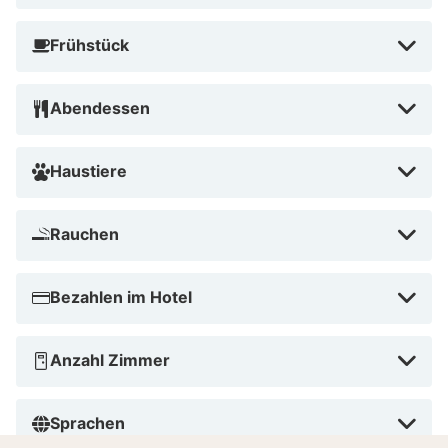
für alle, die Natur und Stadt miteinander verbinden
möchten. Genieße entspannte Spaziergänge am
Frühstück
Seeufer oder entdecke die Highlights Berlins, beides
liegt hier ganz nah beieinander.
Abendessen
Haustiere
Rauchen
Bezahlen im Hotel
Anzahl Zimmer
Sprachen