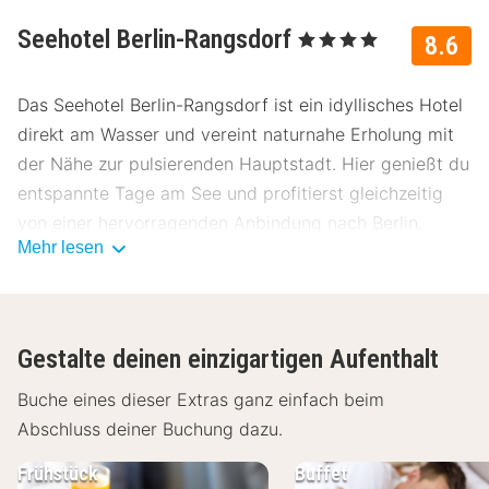
Seehotel Berlin-Rangsdorf
, 4 Sterne
8.6
Das Seehotel Berlin-Rangsdorf ist ein idyllisches Hotel
direkt am Wasser und vereint naturnahe Erholung mit
der Nähe zur pulsierenden Hauptstadt. Hier genießt du
entspannte Tage am See und profitierst gleichzeitig
von einer hervorragenden Anbindung nach Berlin.
Mehr lesen
Lage Seehotel Berlin-Rangsdorf
Das Seehotel Berlin-Rangsdorf liegt direkt am Ufer des
Rangsdorfer Sees südlich von Berlin. Die ruhige
Gestalte deinen einzigartigen Aufenthalt
Umgebung und die gute Erreichbarkeit machen es zu
einem idealen Ausgangspunkt für Natur- und
Buche eines dieser Extras ganz einfach beim
Städtereisen:
Abschluss deiner Buchung dazu.
Rangsdorfer See – direkt am Hotel
Frühstück
Buffet