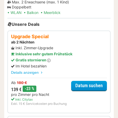
Max. 2 Erwachsene (max. 1 Kind)
Doppelbett
WLAN
Balkon
Meerblick
Unsere Deals
Upgrade Special
ab 2 Nächten
Inkl. Zimmer-Upgrade
Inklusive sehr gutem Frühstück
Gratis stornieren
Im Hotel bezahlen
Details anzeigen
Ab
180 €
für Upg
Datum suchen
Rabatt
-23 %
139 €
pro Zimmer pro Nacht
Inkl. Citytax
Exkl. 15 € Servicekosten pro Buchung