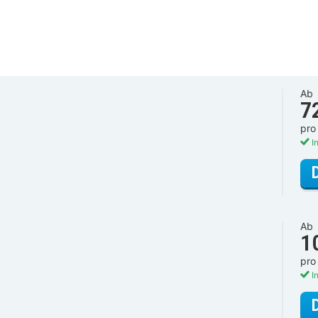
Ab
7
pro
In
Ab
1
pro
In