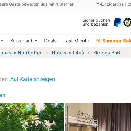
sere Gäste bewerten uns mit 4 Sternen
Einzigartige Ho
Sicher buchen
und bezahlen
Kurzurlaub
Deals
Last Minute
☀️ Sommer Sal
otels in Norrbotten
Hotels in Piteå
Skoogs BnB
den
Auf Karte anzeigen
nen