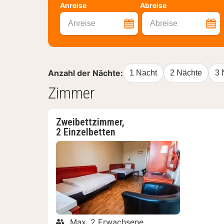
Anreise
Abreise
Anreise
Abreise
Anzahl der Nächte:
1 Nacht
2 Nächte
3 
Zimmer
Zweibettzimmer,
2 Einzelbetten
Max. 2 Erwachsene