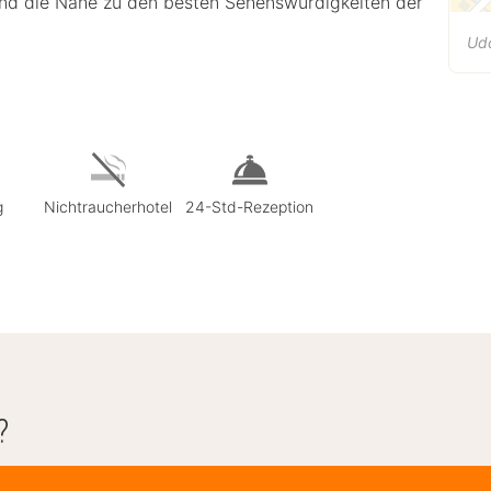
und die Nähe zu den besten Sehenswürdigkeiten der
Ud
g
Nichtraucherhotel
24-Std-Rezeption
?