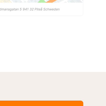
dmansgatan 5
941 32
Piteå
Schweden