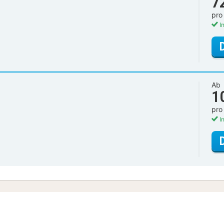
7
pro
In
Ab
1
pro
In