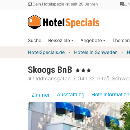
Dein Hotelspezialist seit 20 Jahren
Un
Suche
Reiseziele
Angebote
Themen
HotelSpecials.de
Hotels in Schweden
H
Skoogs BnB
, 3 Sterne
Uddmansgatan 5
941 32
Piteå
Schwe
Zimmer
Ausstattung
Hotelinformatio