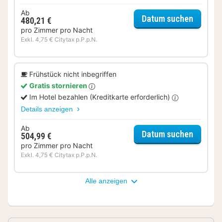
Ab
für Sup
Datum suchen
480,21 €
pro Zimmer pro Nacht
Exkl. 4,75 € Citytax p.P.p.N.
Frühstück nicht inbegriffen
Gratis stornieren
Im Hotel bezahlen (Kreditkarte erforderlich)
Details anzeigen
Ab
für Sup
Datum suchen
504,99 €
pro Zimmer pro Nacht
Exkl. 4,75 € Citytax p.P.p.N.
Alle anzeigen