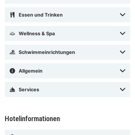
Basque (BIQ) – 4,8 km Flughafen San Sebastián (EAS)
– 33,6 km Der am günstigsten gelegene Flughafen für
Essen und Trinken
Sofitel Biarritz Le Miramar Thalassa Sea & Spa ist:
Flughafen Pays Basque (BIQ).
Wellness & Spa
Sofitel Biarritz Le Miramar Thalassa Sea & Spa ist
zentral in Biarritz gelegen, nur 2 Gehminuten von
Schwimmeinrichtungen
Strand von Miramar und 11 Gehminuten von
Leuchtturm von Biarritz entfernt. Dieses Hotel im
Allgemein
luxuriösen Stil ist 1,5 km von Aquarium de Biarritz und
1,5 km von Golfclub Biarritz entfernt.
Services
Strand von Miramar in der Nähe
Hotelinformationen