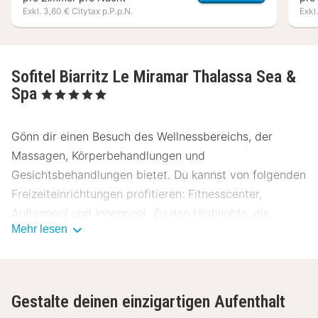
Exkl. 3,60 € Citytax p.P.p.N.
Exkl
Sofitel Biarritz Le Miramar Thalassa Sea &
Spa
, 5 Sterne
Gönn dir einen Besuch des Wellnessbereichs, der
Massagen, Körperbehandlungen und
Gesichtsbehandlungen bietet. Du kannst von folgenden
Freizeiteinrichtungen profitieren: Fitnesscenter,
Außenpool und Innenpool. Zu den Highlights, die
Mehr lesen
dieses Hotel bietet, gehören zudem kostenloses WLAN,
ein Concierge-Service und Babysitting (gegen
Gebühr).
Gestalte deinen einzigartigen Aufenthalt
Genieße Mittagessen oder Abendessen bei B, einem