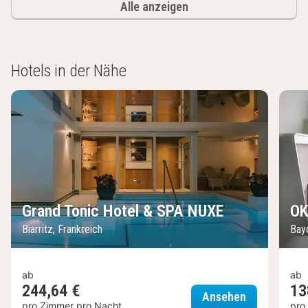
Alle anzeigen
Hotels in der Nähe
Grand Tonic Hotel & SPA NUXE
OK
Biarritz, Frankreich
Bay
ab
ab
244,64 €
13
Grand Tonic
Ansehen
pro Zimmer pro Nacht
pro