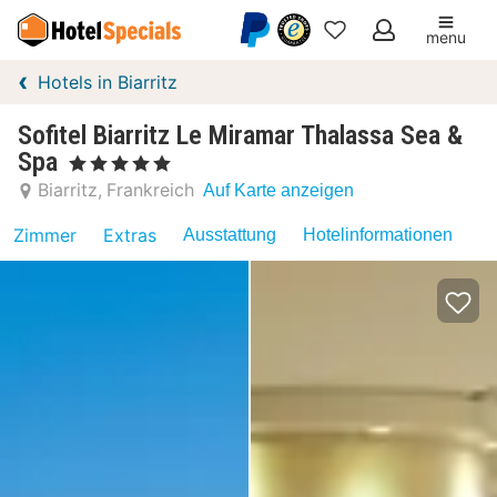
menu
Meine
Hotels in Biarritz
Favoriten
Sofitel Biarritz Le Miramar Thalassa Sea &
Spa
, 5 Sterne
Biarritz
Frankreich
Auf Karte anzeigen
Zimmer
Extras
Ausstattung
Hotelinformationen