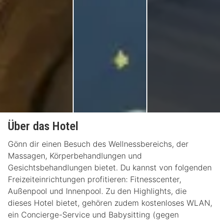
Über das Hotel
Gönn dir einen Besuch des Wellnessbereichs, der
Massagen, Körperbehandlungen und
Gesichtsbehandlungen bietet. Du kannst von folgenden
Freizeiteinrichtungen profitieren: Fitnesscenter,
Außenpool und Innenpool. Zu den Highlights, die
dieses Hotel bietet, gehören zudem kostenloses WLAN,
ein Concierge-Service und Babysitting (gegen