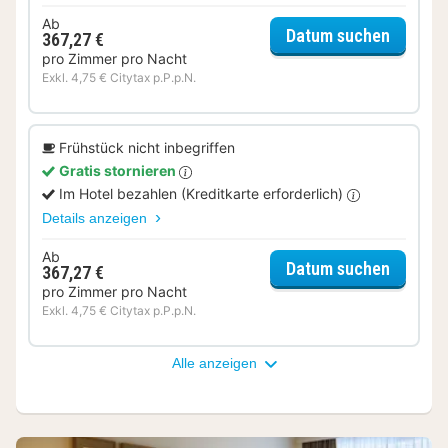
Ab
für Cla
Datum suchen
367,27 €
pro Zimmer pro Nacht
Exkl. 4,75 € Citytax p.P.p.N.
Frühstück nicht inbegriffen
Gratis stornieren
Im Hotel bezahlen (Kreditkarte erforderlich)
Details anzeigen
Ab
für Cla
Datum suchen
367,27 €
pro Zimmer pro Nacht
Exkl. 4,75 € Citytax p.P.p.N.
Alle anzeigen