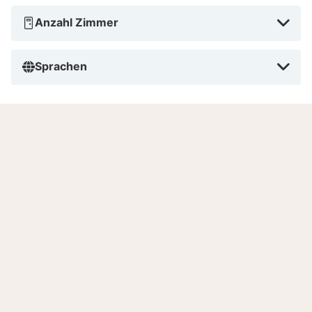
Anzahl Zimmer
Sprachen
8.7
Sehr gut
/10
Basierend auf
5 verifizierten Bewertungen
von
echten Gästen.
Lage
9.0
Preis-Leistungs-Verhältnis
8.0
Gastfreundlichkeit
9.2
Mehr lesen