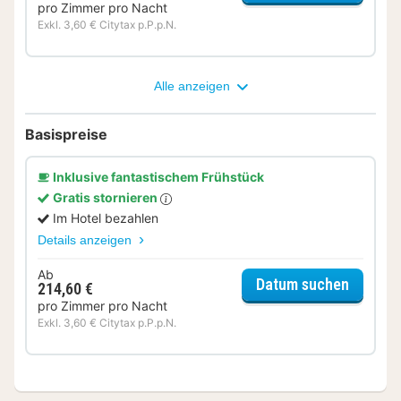
pro Zimmer pro Nacht
Exkl. 3,60 € Citytax p.P.p.N.
Alle anzeigen
Basispreise
Inklusive fantastischem Frühstück
Gratis stornieren
Im Hotel bezahlen
Details anzeigen
Ab
für Pre
Datum suchen
214,60 €
pro Zimmer pro Nacht
Exkl. 3,60 € Citytax p.P.p.N.