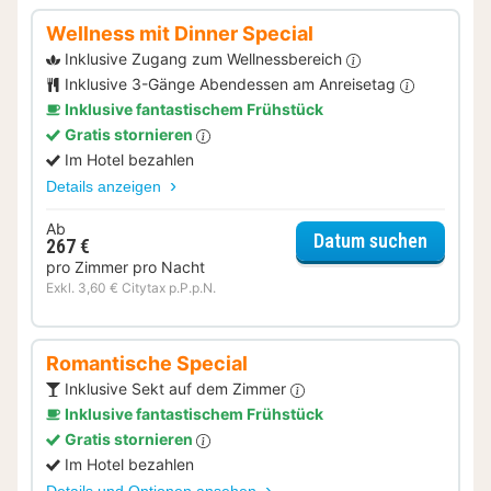
Wellness mit Dinner Special
Inklusive Zugang zum Wellnessbereich
Inklusive 3-Gänge Abendessen am Anreisetag
Inklusive fantastischem Frühstück
Gratis stornieren
Im Hotel bezahlen
Details anzeigen
Ab
für Well
Datum suchen
267 €
pro Zimmer pro Nacht
Exkl. 3,60 € Citytax p.P.p.N.
Romantische Special
Inklusive Sekt auf dem Zimmer
Inklusive fantastischem Frühstück
Gratis stornieren
Im Hotel bezahlen
Details und Optionen ansehen