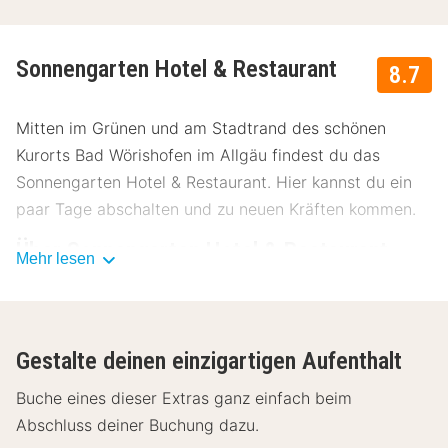
Sonnengarten Hotel & Restaurant
8.7
Mitten im Grünen und am Stadtrand des schönen
Kurorts Bad Wörishofen im Allgäu findest du das
Sonnengarten Hotel & Restaurant. Hier kannst du ein
paar Tage abschalten und zu neuen Kräften kommen.
Über Sonnengarten Hotel & Restaurant
Mehr lesen
Das Sonnengarten Hotel & Restaurant bietet dir das
ideale Umfeld, um es dir richtig gut gehen zu lassen.
Hier wirst du verwöhnt und kannst einen entspannten
Gestalte deinen einzigartigen Aufenthalt
Aufenthalt genießen. Freue dich auf reichlich
Herzlichkeit, Gastfreundschaft und gute Laune.
Buche eines dieser Extras ganz einfach beim
Abschluss deiner Buchung dazu.
Einrichtungen Sonnengarten Hotel &