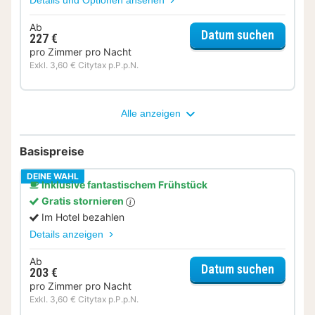
Ab
für Rom
Datum suchen
227 €
pro Zimmer pro Nacht
Exkl. 3,60 € Citytax p.P.p.N.
Alle anzeigen
Basispreise
DEINE WAHL
Inklusive fantastischem Frühstück
Gratis stornieren
Im Hotel bezahlen
Details anzeigen
Ab
für Kom
Datum suchen
203 €
pro Zimmer pro Nacht
Exkl. 3,60 € Citytax p.P.p.N.