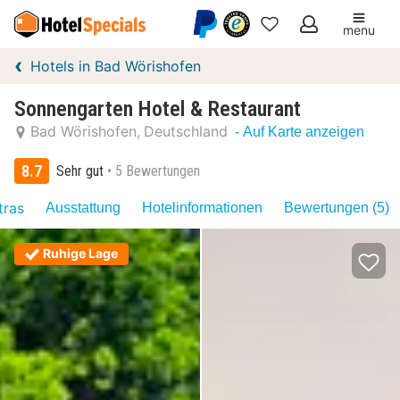
menu
Meine
Hotels in Bad Wörishofen
Favoriten
Sonnengarten Hotel & Restaurant
Bad Wörishofen
Deutschland
- Auf Karte anzeigen
8.7
Sehr gut
5 Bewertungen
tras
Ausstattung
Hotelinformationen
Bewertungen (5)
Ruhige Lage