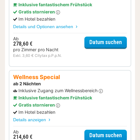
Inklusive fantastischem Frühstück
Gratis stornieren
Im Hotel bezahlen
Details und Optionen ansehen
Ab
für Dinn
Datum suchen
278,60 €
pro Zimmer pro Nacht
Exkl. 3,60 € Citytax p.P.p.N.
Wellness Special
ab 2 Nächten
Inklusive Zugang zum Wellnessbereich
Inklusive fantastischem Frühstück
Gratis stornieren
Im Hotel bezahlen
Details anzeigen
Ab
für Wel
Datum suchen
214,60 €