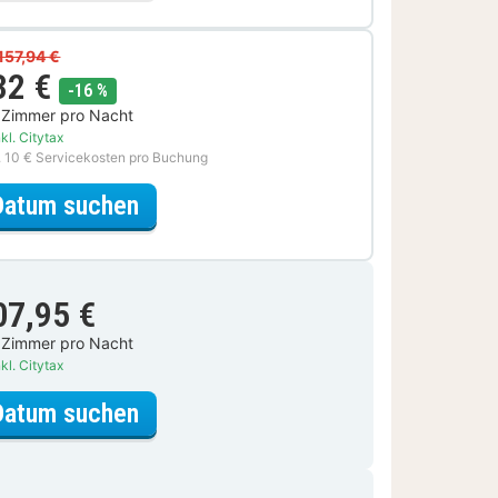
157,94 €
32 €
Rabatt
-16 %
 Zimmer pro Nacht
kl. Citytax
. 10 € Servicekosten pro Buchung
für Romantische Special
Datum suchen
07,95 €
 Zimmer pro Nacht
kl. Citytax
für Standard Zimmer
Datum suchen