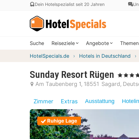
Dein Hotelspezialist seit 20 Jahren
Un
Suche
Reiseziele
Angebote
Themen
HotelSpecials.de
Hotels in Deutschland
Sunday Resort Rügen
, 4 Sterne
Am Taubenberg 1
18551
Sagard
Deuts
Zimmer
Extras
Ausstattung
Hoteli
Ruhige Lage