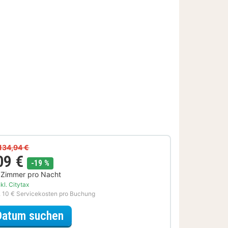
134,94 €
09 €
Rabatt
-19 %
 Zimmer pro Nacht
kl. Citytax
. 10 € Servicekosten pro Buchung
für Sommer Sale
Datum suchen