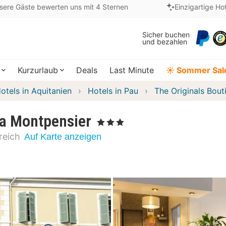
sere Gäste bewerten uns mit 4 Sternen
Einzigartige Ho
Sicher buchen
und bezahlen
Kurzurlaub
Deals
Last Minute
☀️ Sommer Sal
otels in Aquitanien
Hotels in Pau
The Originals Bout
la Montpensier
, 3 Sterne
reich
Auf Karte anzeigen