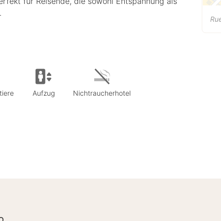
erfekt für Reisende, die sowohl Entspannung als
.
Ru
tiere
Aufzug
Nichtraucherhotel