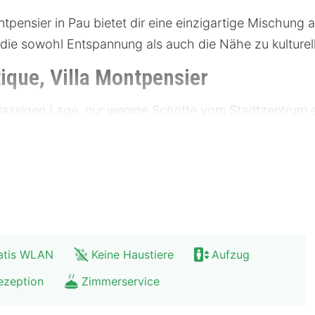
ntpensier in Pau bietet dir eine einzigartige Mischun
e, die sowohl Entspannung als auch die Nähe zu kulturel
ique, Villa Montpensier
tklassigen Lage, nur wenige Schritte vom Stadtzentrum 
r Nähe von Museen, die die reiche Geschichte der Regi
 und bietet zahlreiche Möglichkeiten zum Erkunden. Öf
nd es gibt auch Parkmöglichkeiten für Gäste.
00 Meter
atis WLAN
Keine Haustiere
Aufzug
ezeption
Zimmerservice
nals Boutique, Villa Montpensier