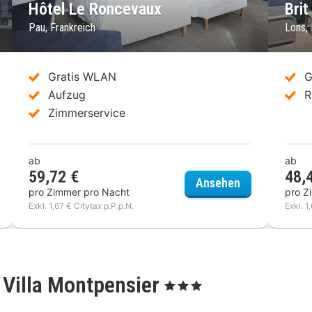
Hôtel Le Roncevaux
Bri
Pau, Frankreich
Lons, 
Gratis WLAN
G
Aufzug
R
Zimmerservice
ab
ab
59,72 €
48,
el Bristol Pau
Hôtel Le Ron
Ansehen
pro Zimmer pro Nacht
pro Z
Exkl. 1,67 € Citytax p.P.p.N.
Exkl. 1
 Villa Montpensier
, 3 Sterne