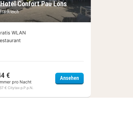
t Hotel Confort Pau Lons
Frankreich
ratis WLAN
estaurant
44 €
cevaux
Brit Hotel Confort Pau L
Ansehen
immer pro Nacht
,67 € Citytax p.P.p.N.