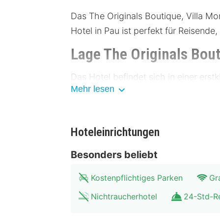
Das The Originals Boutique, Villa Mo
Hotel in Pau ist perfekt für Reisend
Lage The Originals Bout
Das Hotel befindet sich in einer ers
Mehr lesen
zu Fuß erreichbar, und du bist in de
bekannt für ihre malerischen Straßen
und Bahnen sind leicht zugänglich, u
Hoteleinrichtungen
Museum der Schönen Künste: 3
Besonders beliebt
Schloss Pau: 500 Meter
Markthalle: 600 Meter
Kostenpflichtiges Parken
Gr
Botanischer Garten: 800 Meter
Stadttheater: 1 Kilometer
Nichtraucherhotel
24-Std-R
Einrichtungen The Origi