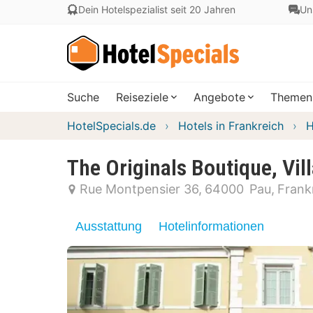
Dein Hotelspezialist seit 20 Jahren
Un
Suche
Reiseziele
Angebote
Themen
HotelSpecials.de
Hotels in Frankreich
H
The Originals Boutique, Vil
Rue Montpensier 36
64000
Pau
Frank
Ausstattung
Hotelinformationen