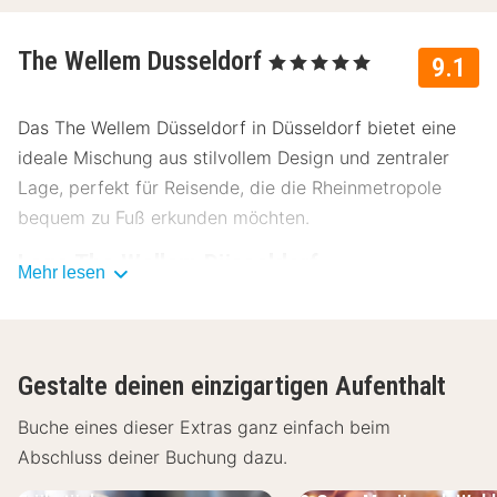
The Wellem Dusseldorf
, 5 Sterne
9.1
Das The Wellem Düsseldorf in Düsseldorf bietet eine
ideale Mischung aus stilvollem Design und zentraler
Lage, perfekt für Reisende, die die Rheinmetropole
bequem zu Fuß erkunden möchten.
Lage The Wellem Düsseldorf
Mehr lesen
Das The Wellem Düsseldorf liegt direkt in der
Düsseldorfer Altstadt, mitten im Stadtzentrum. Hier
sind einige Sehenswürdigkeiten in der Nähe:
Gestalte deinen einzigartigen Aufenthalt
Königsallee – ca. 800 m
Buche eines dieser Extras ganz einfach beim
Rheinpromenade – ca. 500 m
Abschluss deiner Buchung dazu.
Deutsche Oper am Rhein – ca. 400 m
MedienHafen Düsseldorf – ca. 2,5 km