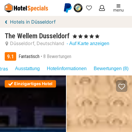
menu
Meine
Hotels in Düsseldorf
Favoriten
The Wellem Dusseldorf
, 5 Sterne
Düsseldorf
Deutschland
- Auf Karte anzeigen
9.1
Fantastisch
8 Bewertungen
tras
Ausstattung
Hotelinformationen
Bewertungen (8)
Einzigartiges Hotel