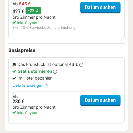
Ab
545 €
für Wel
Datum suchen
Rabatt
-22 %
427 €
pro Zimmer pro Nacht
Inkl. Citytax
Exkl. 10 € Servicekosten pro Buchung
Basispreise
Das Frühstück ist optional 46 €
Gratis stornieren
Im Hotel bezahlen
Details anzeigen
Ab
für Stud
Datum suchen
230 €
pro Zimmer pro Nacht
Inkl. Citytax