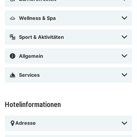
Ein Spaziergang von der Altstadt zur Rheinpromenade
am Abend lohnt sich besonders, von hier aus kannst du
den Sonnenuntergang über dem Rhein und die
Wellness & Spa
lebendige Atmosphäre Düsseldorfs genießen. Buche
jetzt im August 2026 schon ab 199 €.
Sport & Aktivitäten
Allgemein
Services
Hotelinformationen
Adresse