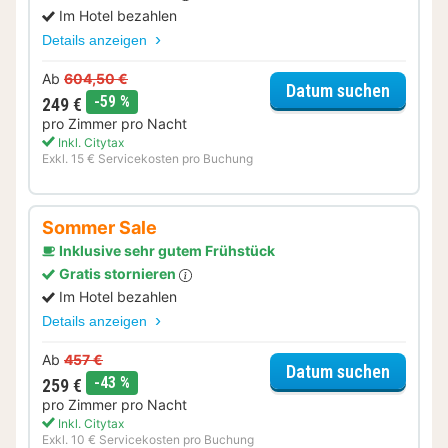
Im Hotel bezahlen
Details anzeigen
Ab
604,50 €
für Som
Datum suchen
Rabatt
-59 %
249 €
pro Zimmer pro Nacht
Inkl. Citytax
Exkl. 15 € Servicekosten pro Buchung
Sommer Sale
Inklusive sehr gutem Frühstück
Gratis stornieren
Im Hotel bezahlen
Details anzeigen
Ab
457 €
für Som
Datum suchen
Rabatt
-43 %
259 €
pro Zimmer pro Nacht
Inkl. Citytax
Exkl. 10 € Servicekosten pro Buchung