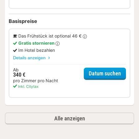
Basispreise
Das Frühstück ist optional 46 €
Gratis stornieren
Im Hotel bezahlen
Details anzeigen
Ab
für Bus
Datum suchen
340 €
pro Zimmer pro Nacht
Inkl. Citytax
Alle anzeigen