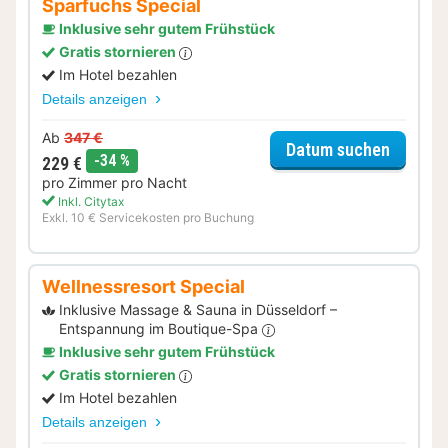
Sparfuchs Special
Inklusive sehr gutem Frühstück
Gratis stornieren
Im Hotel bezahlen
Details anzeigen
Ab
347 €
für Spa
Datum suchen
Rabatt
-34 %
229 €
pro Zimmer pro Nacht
Inkl. Citytax
Exkl. 10 € Servicekosten pro Buchung
Wellnessresort Special
Inklusive Massage & Sauna in Düsseldorf –
Entspannung im Boutique-Spa
Inklusive sehr gutem Frühstück
Gratis stornieren
Im Hotel bezahlen
Details anzeigen