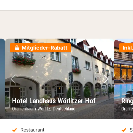
Mitglieder-Rabatt
Inkl
chstes Bild
Vorheriges Bild
Nächstes 
Vo
Hotel Landhaus Wörlitzer Hof
Rin
Oranienbaum-Wörlitz, Deutschland
Orani
Restaurant
S