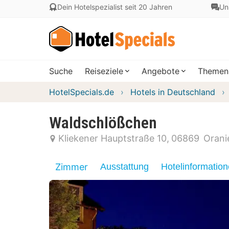
Dein Hotelspezialist seit 20 Jahren
Un
Suche
Reiseziele
Angebote
Themen
HotelSpecials.de
Hotels in Deutschland
Waldschlößchen
Kliekener Hauptstraße 10
06869
Orani
Zimmer
Ausstattung
Hotelinformatio