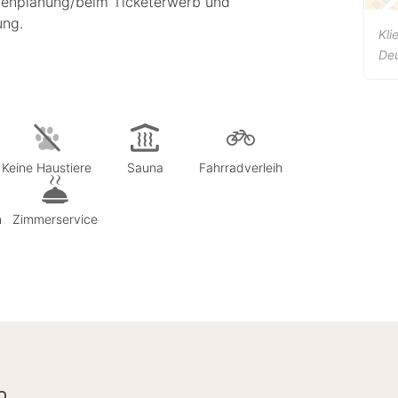
renplanung/beim Ticketerwerb und
ung.
Kli
De
Keine Haustiere
Sauna
Fahrradverleih
n
Zimmerservice