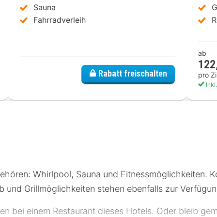
Sauna
G
Fahrradverleih
R
ab
122
Rabatt freischalten
pro Z
Inkl
gehören: Whirlpool, Sauna und Fitnessmöglichkeiten. 
 und Grillmöglichkeiten stehen ebenfalls zur Verfügun
n bei einem Restaurant dieses Hotels. Oder bleib gem