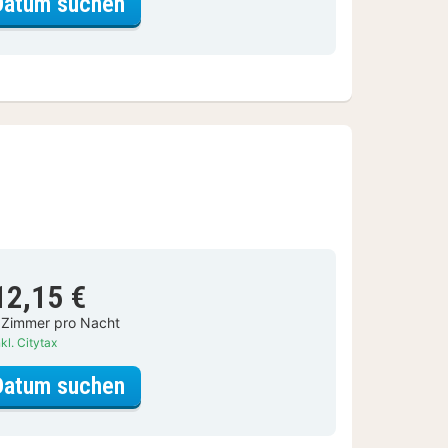
für Doppelzimmer
Datum suchen
12,15 €
 Zimmer pro Nacht
kl. Citytax
für Dreibettzimmer
Datum suchen