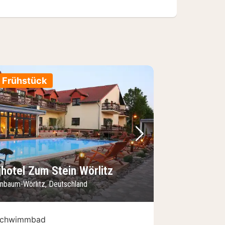
. Frühstück
Bild
rheriges Bild
Nächstes Bild
ghotel Zum Stein Wörlitz
enbaum-Wörlitz, Deutschland
chwimmbad