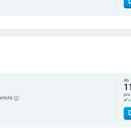
Ab
1
pro
erlich)
In