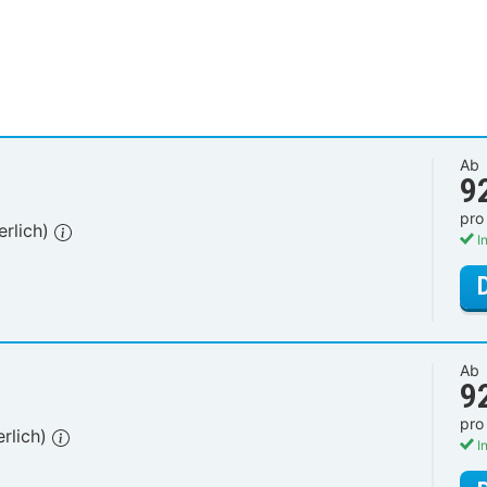
Ab
9
pro
erlich)
In
Ab
9
pro
erlich)
In