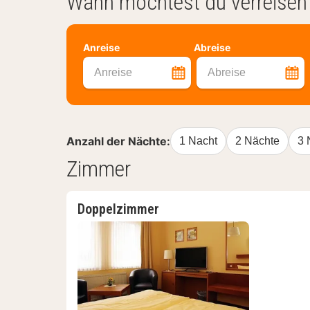
Wann möchtest du verreisen
Anreise
Abreise
Anreise
Abreise
Anzahl der Nächte:
1 Nacht
2 Nächte
3 
Zimmer
Doppelzimmer