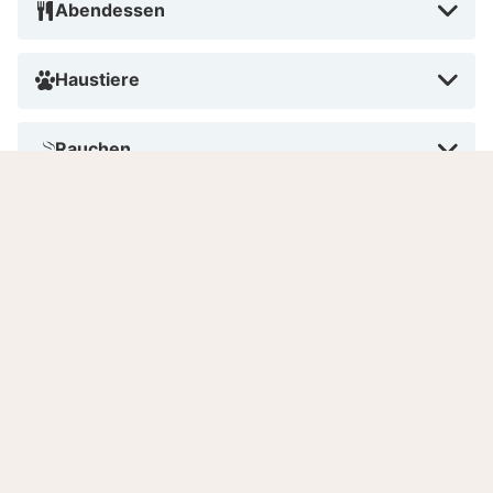
Abendessen
Haustiere
Rauchen
Bezahlen im Hotel
Anzahl Zimmer
Sprachen
8.6
Sehr gut
/10