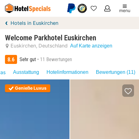
menu
Meine
Hotels in Euskirchen
Favoriten
Welcome Parkhotel Euskirchen
Euskirchen
Deutschland
Auf Karte anzeigen
8.6
Sehr gut
11 Bewertungen
ras
Ausstattung
Hotelinformationen
Bewertungen (11)
Genieße Luxus