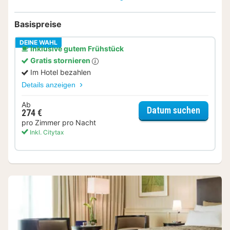
Basispreise
DEINE WAHL
Inklusive gutem Frühstück
Gratis stornieren
Im Hotel bezahlen
Details anzeigen
Ab
für Sup
Datum suchen
274 €
pro Zimmer pro Nacht
Inkl. Citytax