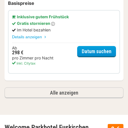
Basispreise
Inklusive gutem Frühstück
Gratis stornieren
Im Hotel bezahlen
Details anzeigen
Ab
für Sup
Datum suchen
298 €
pro Zimmer pro Nacht
Inkl. Citytax
Alle anzeigen
Welcome Parkhotel Euskirchen