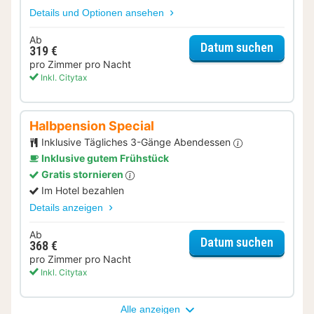
Details und Optionen ansehen
Ab
für Lat
Datum suchen
319 €
pro Zimmer pro Nacht
Inkl. Citytax
Halbpension Special
Inklusive Tägliches 3-Gänge Abendessen
Inklusive gutem Frühstück
Gratis stornieren
Im Hotel bezahlen
Details anzeigen
Ab
für Hal
Datum suchen
368 €
pro Zimmer pro Nacht
Inkl. Citytax
Alle anzeigen