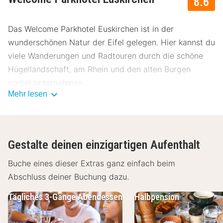
8.6
Das Welcome Parkhotel Euskirchen ist in der
wunderschönen Natur der Eifel gelegen. Hier kannst du
viele Wanderungen und Radtouren durch die schöne
Hügellandschaft, am Rhein und den alten Burgen
vorbei unternehmen.
Mehr lesen
Über Welcome Parkhotel Euskirchen
Das luxuriöse Welcome Parkhotel Euskirchen liegt in
Euskirchen am Fuß der Eifel in Euskirchen und an der
Gestalte deinen einzigartigen Aufenthalt
Grenze eines großen Naturschutzgebiets. Das Hotel
bietet große Zimmer, ein ausgezeichnetes Restaurant
Buche eines dieser Extras ganz einfach beim
und einen Wellnessbereich. Es ist der ideale Ort, um
Abschluss deiner Buchung dazu.
luxuriösen Komfort in einer schönen Umgebung zu
Tägliches 3-Gänge Abendessen
Halbpension
genießen.