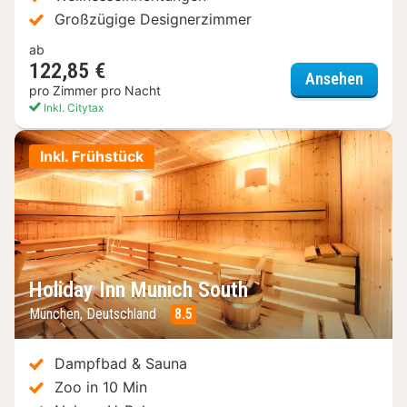
Großzügige Designerzimmer
ab
122,85 €
WestC
Ansehen
pro Zimmer pro Nacht
Inkl. Citytax
Inkl. Frühstück
Holiday Inn Munich South
München, Deutschland
8.5
Dampfbad & Sauna
Zoo in 10 Min