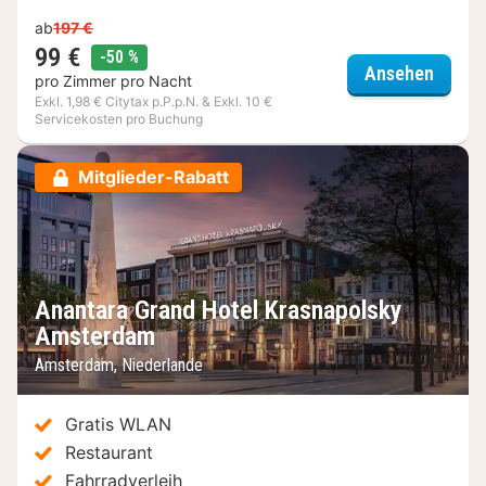
ab
197 €
99 €
Rabatt
-50 %
Carlto
Ansehen
pro Zimmer pro Nacht
Exkl. 1,98 € Citytax p.P.p.N. & Exkl. 10 €
Servicekosten pro Buchung
Mitglieder-Rabatt
Anantara Grand Hotel Krasnapolsky
Amsterdam
Amsterdam, Niederlande
Gratis WLAN
Restaurant
Fahrradverleih