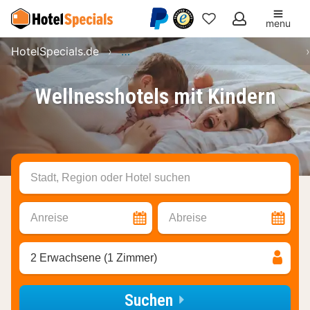
menu
Meine
HotelSpecials.de
Wellnesshotels: Angebote buchen
Favoriten
Wellnesshotels mit Kindern
Stadt, Region oder Hotel suchen
Anreise
Abreise
2 Erwachsene (1 Zimmer)
Suchen