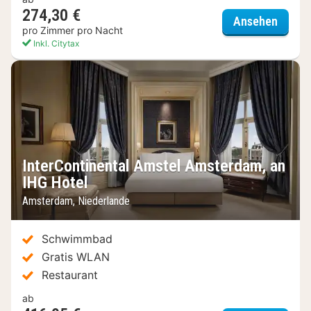
274,30 €
Pillow
Ansehen
pro Zimmer pro Nacht
Inkl. Citytax
InterContinental Amstel Amsterdam, an
IHG Hotel
Amsterdam, Niederlande
Schwimmbad
Gratis WLAN
Restaurant
ab