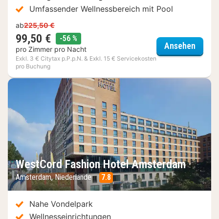
Umfassender Wellnessbereich mit Pool
ab
225,50 €
99,50 €
Rabatt
-56 %
Sauerl
Ansehen
pro Zimmer pro Nacht
Exkl. 3 € Citytax p.P.p.N. & Exkl. 15 € Servicekosten
pro Buchung
WestCord Fashion Hotel Amsterdam
Amsterdam, Niederlande
7.8
Nahe Vondelpark
Wellnesseinrichtungen