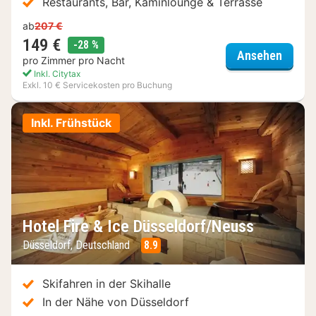
Restaurants, Bar, Kaminlounge & Terrasse
ab
207 €
149 €
Rabatt
-28 %
Privat
Ansehen
pro Zimmer pro Nacht
Inkl. Citytax
Exkl. 10 € Servicekosten pro Buchung
Inkl. Frühstück
Hotel Fire & Ice Düsseldorf/Neuss
Düsseldorf, Deutschland
8.9
Skifahren in der Skihalle
In der Nähe von Düsseldorf