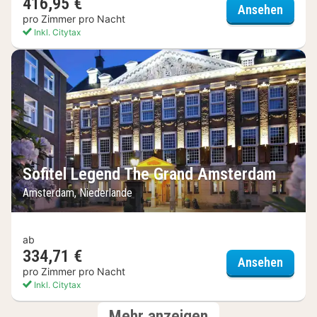
416,95 €
InterC
Ansehen
pro Zimmer pro Nacht
Inkl. Citytax
Sofitel Legend The Grand Amsterdam
Amsterdam, Niederlande
ab
334,71 €
Sofite
Ansehen
pro Zimmer pro Nacht
Inkl. Citytax
Hotels
Mehr anzeigen