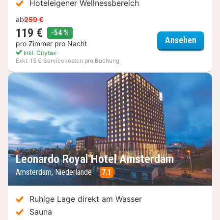
Hoteleigener Wellnessbereich
ab
259 €
119 €
Rabatt
-54 %
Hotel 
Ansehen
pro Zimmer pro Nacht
Inkl. Citytax
Exkl. 15 € Servicekosten pro Buchung
Leonardo Royal Hotel Amsterdam
Amsterdam, Niederlande
7.1
Ruhige Lage direkt am Wasser
Sauna