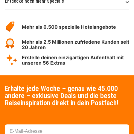
Entdecke noch mehr Specials
Über
Hotelspecials
Mehr als 6.500 spezielle Hotelangebote
Mehr als 2,5 Millionen zufriedene Kunden seit
20 Jahren
Erstelle deinen einzigartigen Aufenthalt mit
unseren 56 Extras
Erhalte jede Woche – genau wie 45.000
andere – exklusive Deals und die beste
Reiseinspiration direkt in dein Postfach!