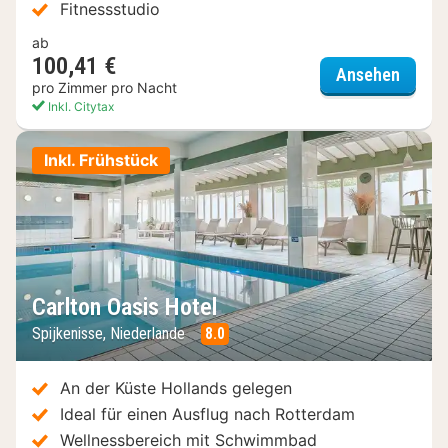
Fitnessstudio
ab
100,41 €
Leonar
Ansehen
pro Zimmer pro Nacht
Inkl. Citytax
Inkl. Frühstück
Carlton Oasis Hotel
Spijkenisse, Niederlande
8.0
An der Küste Hollands gelegen
Ideal für einen Ausflug nach Rotterdam
Wellnessbereich mit Schwimmbad