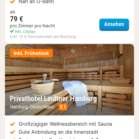
Nah an U-Bahn
ab
79 €
Holida
Ansehen
pro Zimmer pro Nacht
Inkl. Citytax
Exkl. 10 € Servicekosten pro Buchung
Inkl. Frühstück
Privathotel Lindtner Hamburg
Hamburg, Deutschland
9.1
Großzügiger Wellnessbereich mit Sauna
Gute Anbindung an die Innenstadt