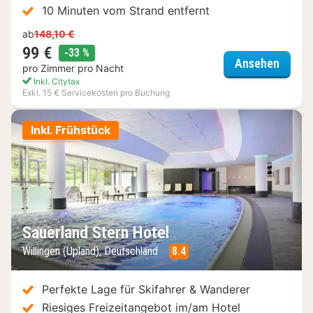
10 Minuten vom Strand entfernt
ab
148,10 €
99 €
Rabatt
-33 %
Sunda
Ansehen
pro Zimmer pro Nacht
Inkl. Citytax
Exkl. 15 € Servicekosten pro Buchung
Inkl. Frühstück
Sauerland Stern Hotel
Willingen (Upland), Deutschland
8.4
Perfekte Lage für Skifahrer & Wanderer
Riesiges Freizeitangebot im/am Hotel