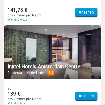
ab
141,75 €
Inntel
Ansehen
pro Zimmer pro Nacht
Inkl. Citytax
Inntel Hotels Amsterdam Centre
Amsterdam, Niederlande
8.4
ab
189 €
Inntel
Ansehen
pro Zimmer pro Nacht
Inkl. Citytax