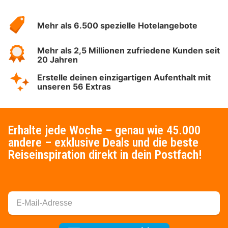
Über
Hotelspecials
Mehr als 6.500 spezielle Hotelangebote
Mehr als 2,5 Millionen zufriedene Kunden seit
20 Jahren
Erstelle deinen einzigartigen Aufenthalt mit
unseren 56 Extras
Erhalte jede Woche – genau wie 45.000
andere – exklusive Deals und die beste
Reiseinspiration direkt in dein Postfach!