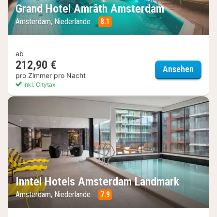
Grand Hotel Amrâth Amsterdam
Amsterdam, Niederlande
8.1
ab
212,90 €
Grand
Ansehen
pro Zimmer pro Nacht
Inkl. Citytax
Inntel Hotels Amsterdam Landmark
Amsterdam, Niederlande
7.9