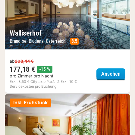
Walliserhof
Brand bei Bludenz, Österreich
8.5
ab
208,44 €
177,18 €
Rabatt
-15 %
Wallis
Ansehen
pro Zimmer pro Nacht
Exkl. 3,50 € Citytax p.P.p.N. & Exkl. 10 €
Servicekosten pro Buchung
Inkl. Frühstück