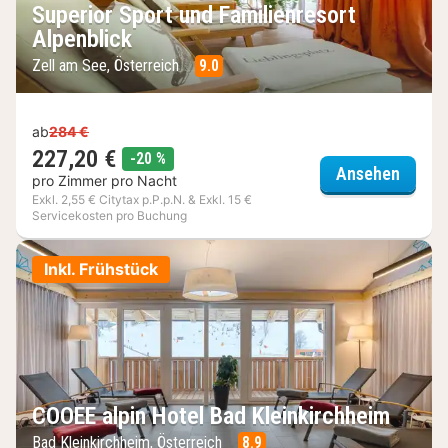
Superior Sport und Familienresort
Alpenblick
Zell am See, Österreich
9.0
ab
284 €
227,20 €
Rabatt
-20 %
Superi
Ansehen
pro Zimmer pro Nacht
Exkl. 2,55 € Citytax p.P.p.N. & Exkl. 15 €
Servicekosten pro Buchung
Inkl. Frühstück
COOEE alpin Hotel Bad Kleinkirchheim
Bad Kleinkirchheim, Österreich
8.9