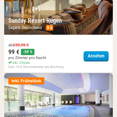
Sunday Resort Rügen
Sagard, Deutschland
8.6
ab
239,95 €
99 €
Rabatt
-59 %
Sunda
Ansehen
pro Zimmer pro Nacht
Inkl. Citytax
Exkl. 15 € Servicekosten pro Buchung
Inkl. Frühstück