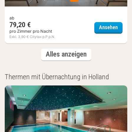
ab
79,20 €
COOEE 
Ansehen
pro Zimmer pro Nacht
Exkl. 3,90 € Citytax p.P.p.N.
(3
Hotels
Alles anzeigen
Hotels)
Thermen mit Übernachtung in Holland