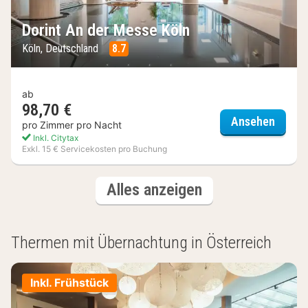
Dorint An der Messe Köln
Köln, Deutschland
8.7
ab
98,70 €
Dorint
Ansehen
pro Zimmer pro Nacht
Inkl. Citytax
Exkl. 15 € Servicekosten pro Buchung
(8
Hotels
Alles anzeigen
Hotels)
Thermen mit Übernachtung in Österreich
Inkl. Frühstück