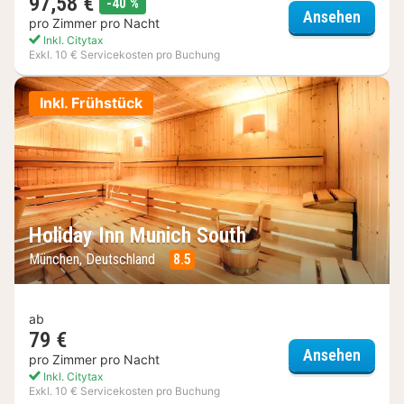
97,58 €
Rabatt
-40 %
Ameron
Ansehen
pro Zimmer pro Nacht
Inkl. Citytax
Exkl. 10 € Servicekosten pro Buchung
Inkl. Frühstück
Holiday Inn Munich South
München, Deutschland
8.5
ab
79 €
Holida
Ansehen
pro Zimmer pro Nacht
Inkl. Citytax
Exkl. 10 € Servicekosten pro Buchung