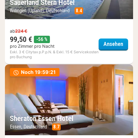
Sauerland Stern Hotel
Willingen (Upland), Deutschland
8.4
ab
224 €
99,50 €
Rabatt
-56 %
Sauerl
Ansehen
pro Zimmer pro Nacht
Exkl. 3 € Citytax p.P.p.N. & Exkl. 15 € Servicekosten
pro Buchung
Noch
19:59:19
Sheraton Essen Hotel
Essen, Deutschland
8.7