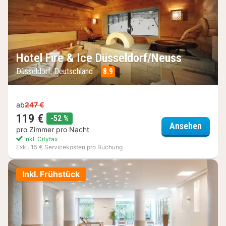
Hotel Fire & Ice Düsseldorf/Neuss
Düsseldorf, Deutschland
8.9
ab
247 €
119 €
Rabatt
-52 %
Hotel 
Ansehen
pro Zimmer pro Nacht
Inkl. Citytax
Exkl. 15 € Servicekosten pro Buchung
Inkl. Frühstück