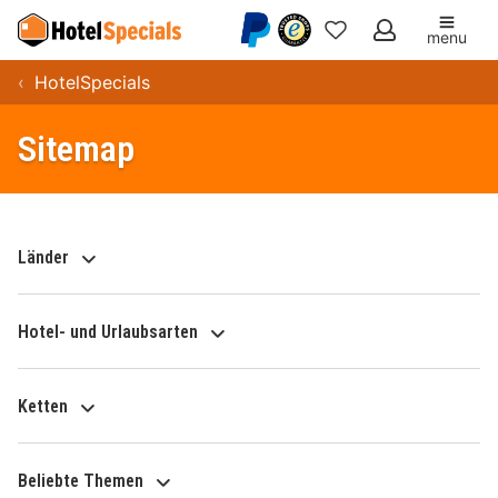
menu
Meine
HotelSpecials
Favoriten
Sitemap
Länder
Hotel- und Urlaubsarten
Ketten
Beliebte Themen