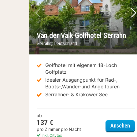
Vorheriges Bild
Nä
Van der Valk Golfhotel Serrahn
Serrahn, Deutschland
Golfhotel mit eigenem 18-Loch
Golfplatz
Idealer Ausgangpunkt für Rad-,
Boots-,Wander-und Angeltouren
Serrahner- & Krakower See
ab
137 €
Van
Ansehen
pro Zimmer pro Nacht
Inkl. Citytax