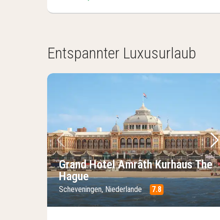
(3
Hotels)
Entspannter Luxusurlaub
Vorheriges Bild
Nä
Grand Hotel Amrâth Kurhaus The
Hague
Scheveningen, Niederlande
7.8