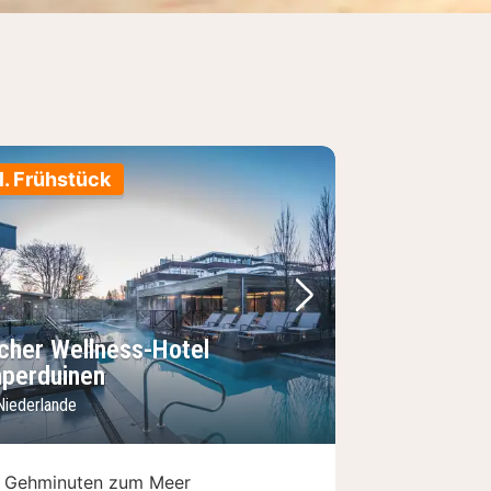
l. Frühstück
Bild
rheriges Bild
Nächstes Bild
tcher Wellness-Hotel
perduinen
Niederlande
 Gehminuten zum Meer