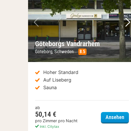
Vorheriges Bild
Nä
Göteborgs Vandrarhem
Göteborg, Schweden
8.5
Hoher Standard
Auf Liseberg
Sauna
ab
50,14 €
Gö
Ansehen
pro Zimmer pro Nacht
Inkl. Citytax