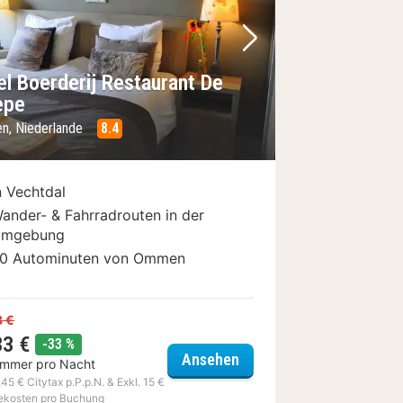
Bild
rheriges Bild
Nächstes Bild
el Boerderij Restaurant De
epe
en, Niederlande
8.4
n Vechtdal
ander- & Fahrradrouten in der
mgebung
0 Autominuten von Ommen
3 €
33 €
Rabatt
-33 %
Hotel Boerderij Restaura
Ansehen
immer pro Nacht
os
,45 € Citytax p.P.p.N. & Exkl. 15 €
ekosten pro Buchung