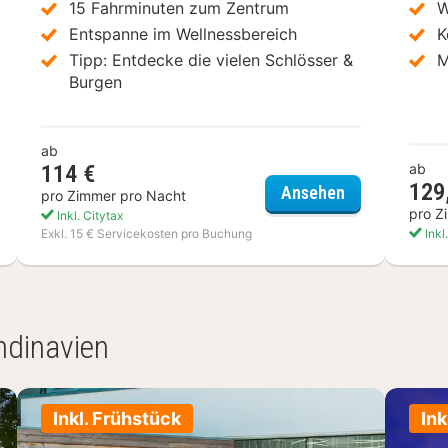
15 Fahrminuten zum Zentrum
W
Entspanne im Wellnessbereich
K
Tipp: Entdecke die vielen Schlösser &
M
Burgen
ab
114 €
ab
129
Doubletree by
Ansehen
pro Zimmer pro Nacht
nd Hotel Amrâth Kurhaus The Hague
pro Z
Inkl. Citytax
Exkl. 15 € Servicekosten pro Buchung
Inkl
ndinavien
Inkl. Frühstück