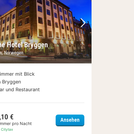
Bild
rheriges Bild
Nächstes Bild
e Hotel Bryggen
n, Norwegen
immer mit Blick
n Bryggen
ar und Restaurant
,10 €
 Park
Home Hotel Bryggen
Ansehen
immer pro Nacht
. Citytax