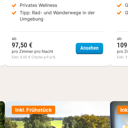
Privates Wellness
G
Tipp: Rad- und Wanderwege in der
G
Umgebung
ab
ab
97,50 €
109
el Carré Vieux Port Marseille
Badhotel Ren
Ansehen
pro Zimmer pro Nacht
pro Z
Exkl. 4,50 € Citytax p.P.p.N.
Exkl. 3
Inkl. Frühstück
Ink