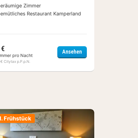
eräumige Zimmer
emütliches Restaurant Kamperland
 €
esse
Fletcher Wellness-Hotel
Ansehen
immer pro Nacht
 € Citytax p.P.p.N.
l. Frühstück