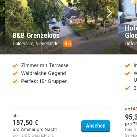
chstes Bild
Vorheriges Bild
Nächstes 
Vo
Hot
B&B Grenzeloos
Glo
Doldersum, Niederlande
8.6
Diffel
Zimmer mit Terrasse
I
Waldreiche Gegend
W
U
Perfekt für Gruppen
2
ab
14
ab
95,
157,50 €
pro Z
 der Valk Golfhotel Serrahn
B&B Grenzelo
Ansehen
pro Zimmer pro Nacht
Exkl. 3
Exkl. 2 € Citytax p.P.p.N.
Servic