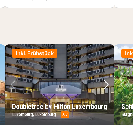
Inkl. Frühstück
Ink
chstes Bild
Vorheriges Bild
Nächstes 
Vo
Doubletree by Hilton Luxembourg
Sch
Luxemburg, Luxemburg
7.7
Burgb