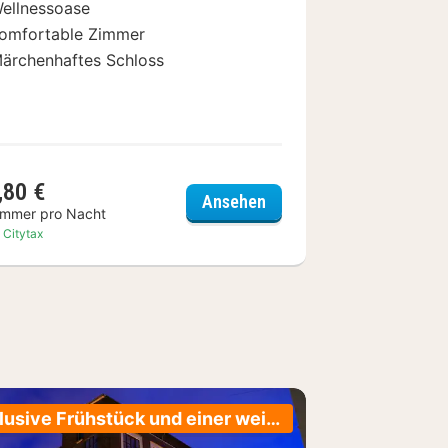
ellnessoase
omfortable Zimmer
ärchenhaftes Schloss
,80 €
 Hilton Luxembourg
Schloss Burgbrohl
Ansehen
immer pro Nacht
. Citytax
Inklusive Frühstück und einer weiteren Mahlzeit