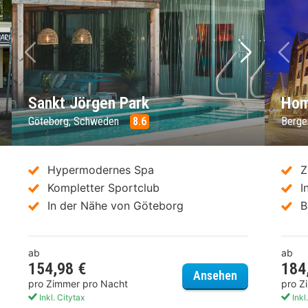
chstes Bild
Vorheriges Bild
Nächstes 
Vo
Sankt Jörgen Park
Hom
Göteborg, Schweden
8.6
Berge
Hypermodernes Spa
Z
Kompletter Sportclub
I
In der Nähe von Göteborg
B
ab
ab
154,98 €
184
teborgs Vandrarhem
Sankt Jörgen
Ansehen
pro Zimmer pro Nacht
pro Z
Inkl. Citytax
Inkl