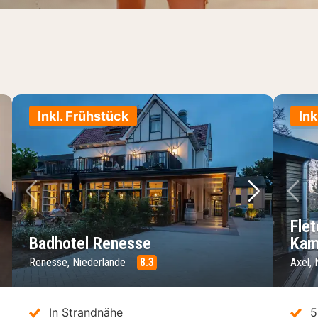
Inkl. Frühstück
Ink
chstes Bild
Vorheriges Bild
Nächstes 
Vo
Fle
Badhotel Renesse
Kam
Renesse, Niederlande
8.3
Axel, 
In Strandnähe
5