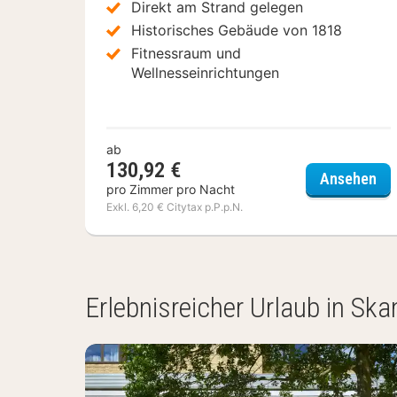
Direkt am Strand gelegen
Historisches Gebäude von 1818
Fitnessraum und
Wellnesseinrichtungen
ab
130,92 €
Gra
Ansehen
pro Zimmer pro Nacht
Exkl. 6,20 € Citytax p.P.p.N.
(3
Hotels)
Erlebnisreicher Urlaub in Ska