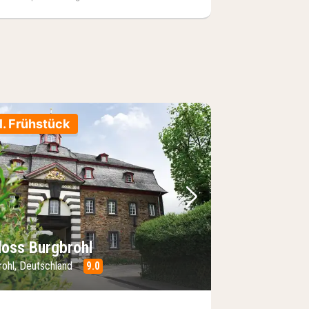
l. Frühstück
Bild
rheriges Bild
Nächstes Bild
loss Burgbrohl
rohl, Deutschland
9.0