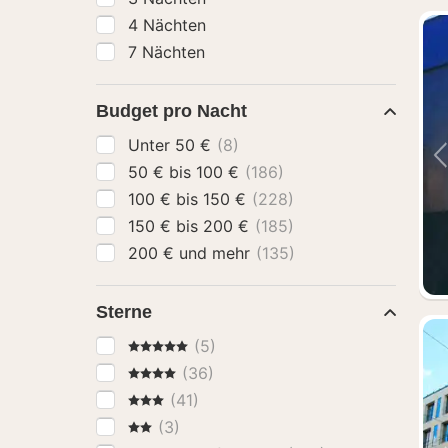
4 Nächten
7 Nächten
Budget pro Nacht
Unter 50 €
(8)
50 € bis 100 €
(186)
100 € bis 150 €
(228)
150 € bis 200 €
(185)
200 € und mehr
(135)
Sterne
5 Sterne
(5)
4 Sterne
(36)
3 Sterne
(41)
2 Sterne
(3)