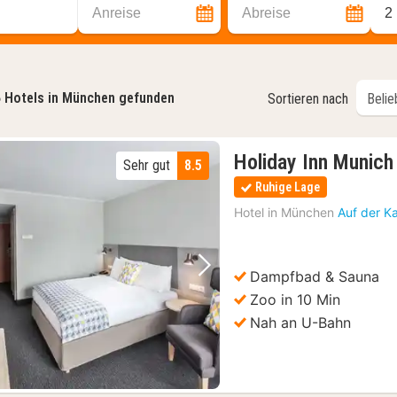
Anreise
Abreise
2
5
Hotels in München gefunden
Sortieren nach
Holiday Inn Munich
Sehr gut
8.5
Ruhige Lage
Hotel in
München
Auf der K
Dampfbad & Sauna
Vorheriges Bild
Nächstes Bild
Zoo in 10 Min
Nah an U-Bahn