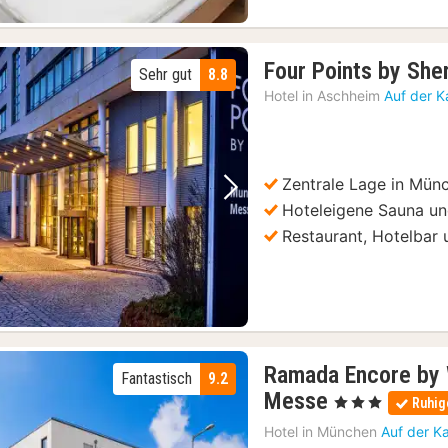
Four Points by Sh
Sehr gut
8.8
Hotel in
Aschheim
Auf der K
Zentrale Lage in Mün
Vorheriges Bild
Nächstes Bild
Hoteleigene Sauna un
Restaurant, Hotelbar 
Ramada Encore by
Fantastisch
9.2
1
Messe
, 3 Sterne
Ruhig
Nacht
Hotel in
München
Auf der K
ab