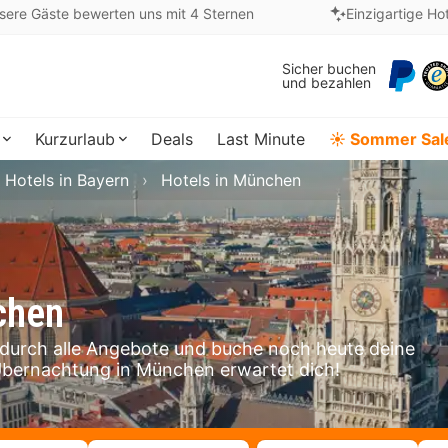
sere Gäste bewerten uns mit 4 Sternen
Einzigartige Ho
Sicher buchen
und bezahlen
Kurzurlaub
Deals
Last Minute
☀️ Sommer Sal
Hotels in Bayern
Hotels in München
chen
 durch alle Angebote und buche noch heute deine
Übernachtung in München erwartet dich!