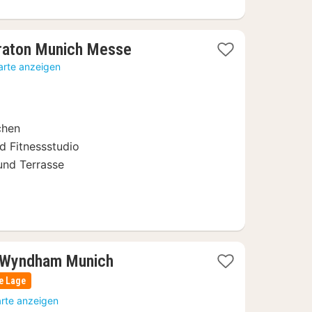
2
eraton Munich Messe
Nächte
arte anzeigen
ab
64
€
chen
d Fitnessstudio
und Terrasse
 Wyndham Munich
e Lage
arte anzeigen