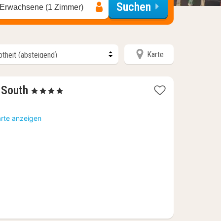
Suchen
 Erwachsene (1 Zimmer)
Karte
1
 South
, 4 Sterne
Nacht
ab
arte anzeigen
79
€