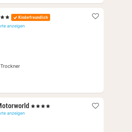
2
, 2 Sterne
Kinderfreundlich
Nächte
arte anzeigen
ab
74,54
€
Trockner
1
otorworld
, 4 Sterne
Nacht
arte anzeigen
ab
149