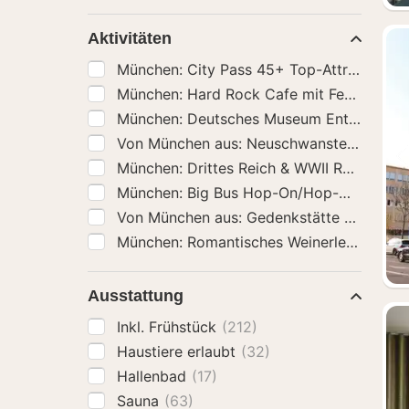
Extras
Aktivitäten
München: City Pass 45+ Top-Attraktionen 
München: Hard Rock Cafe mit Festmenü 
München: Deutsches Museum Entry Ticke
Von München aus: Neuschwanstein & Schl
München: Drittes Reich & WWII Rundgang
München: Big Bus Hop-On/Hop-Off-Bustou
Von München aus: Gedenkstätte Dachau 
München: Romantisches Weinerlebnis für 
Ausstattung
Inkl. Frühstück
(212)
Haustiere erlaubt
(32)
Hallenbad
(17)
Sauna
(63)