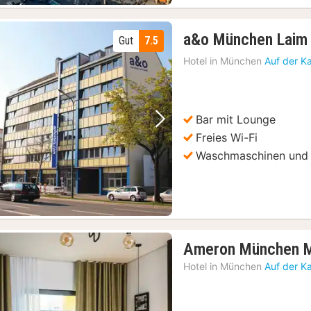
a&o München Laim
Gut
7.5
und öffentliche Verkehrsmittel
(156)
Hotel in
München
Auf der K
zum Mittag- oder Abendessen
(156)
t
(156)
oss Linderhof Tagestour
(156)
Bar mit Lounge
(156)
Vorheriges Bild
Nächstes Bild
Freies Wi-Fi
r Sightseeing Bus Tour
(156)
Waschmaschinen und 
Halbtagestour
(161)
zwei auf dem Viktualienmarkt
(156)
Ameron München M
Hotel in
München
Auf der K