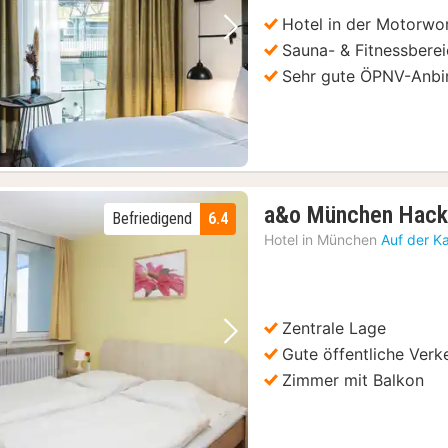
Hotel in der Motorwo
Vorheriges Bild
Nächstes Bild
Sauna- & Fitnessbere
Sehr gute ÖPNV-Anb
a&o München Hack
Befriedigend
6.4
Hotel in
München
Auf der K
Zentrale Lage
Vorheriges Bild
Nächstes Bild
Gute öffentliche Ver
Zimmer mit Balkon