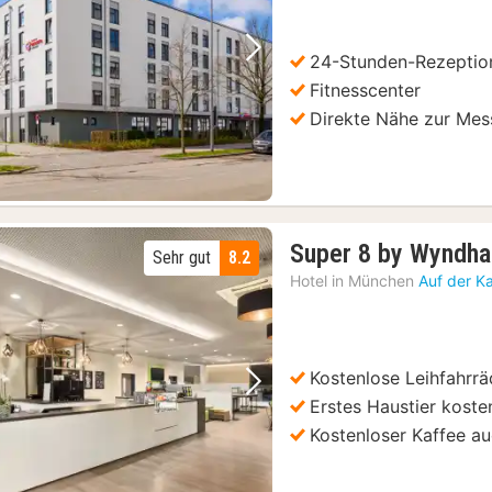
94,50
€
24-Stunden-Rezeptio
Vorheriges Bild
Nächstes Bild
Fitnesscenter
Direkte Nähe zur Me
Super 8 by Wyndh
Sehr gut
8.2
Hotel in
München
Auf der K
Kostenlose Leihfahrrä
Vorheriges Bild
Nächstes Bild
Erstes Haustier koste
Kostenloser Kaffee au