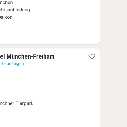
nchen
kehrsanbindung
Balkon
2
tel München-Freiham
Nächte
arte anzeigen
ab
69
€
nchner Tierpark