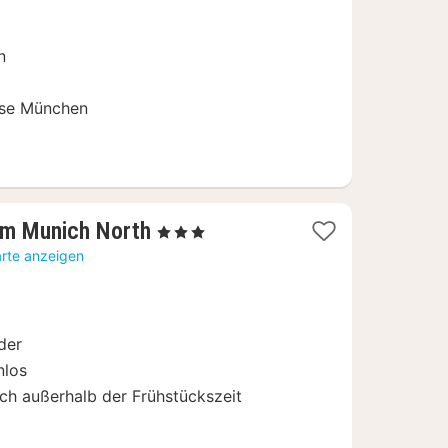
n
sse München
1
am Munich North
, 3 Sterne
Nacht
arte anzeigen
ab
55,20
€
der
nlos
ch außerhalb der Frühstückszeit