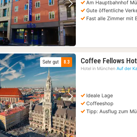
Am Hauptbahnhof Mü
Vorheriges Bild
Nächstes Bild
Gute öffentliche Ver
Fast alle Zimmer mit 
Coffee Fellows Ho
Sehr gut
8.3
Hotel in
München
Auf der K
Ideale Lage
Vorheriges Bild
Nächstes Bild
Coffeeshop
Tipp: Ausflug zum Mü