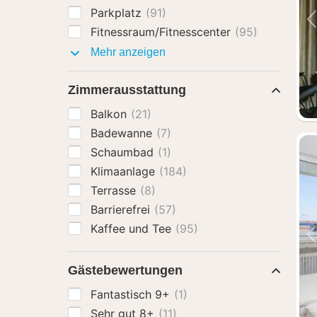
Parkplatz
(91)
Fitnessraum/Fitnesscenter
(95)
Ausstattung
Mehr anzeigen
Zimmerausstattung
Balkon
(21)
Badewanne
(7)
Schaumbad
(1)
Klimaanlage
(184)
Terrasse
(8)
Barrierefrei
(57)
Kaffee und Tee
(95)
Gästebewertungen
Fantastisch 9+
(1)
Sehr gut 8+
(11)