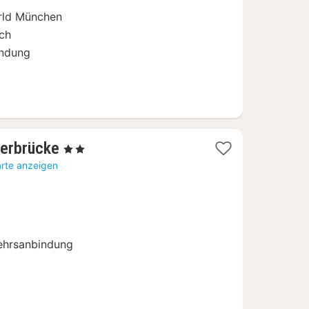
€
rld München
ich
indung
2
erbrücke
, 2 Sterne
Nächte
arte anzeigen
ab
74,34
€
kehrsanbindung