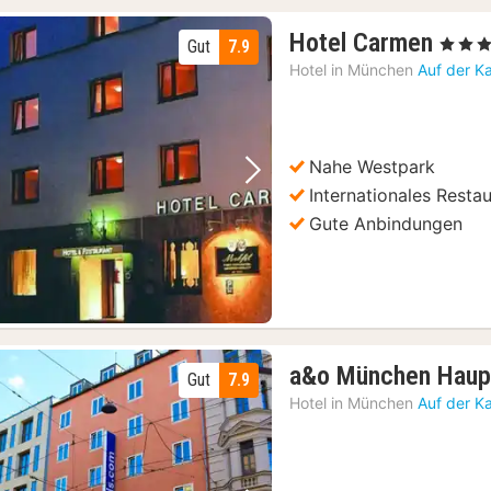
3
Hotel Carmen
, 3 Stern
Gut
7.9
Näch
Hotel in
München
Auf der K
ab
70
€
Nahe Westpark
Vorheriges Bild
Nächstes Bild
Internationales Resta
Gute Anbindungen
a&o München Haup
Gut
7.9
Hotel in
München
Auf der K