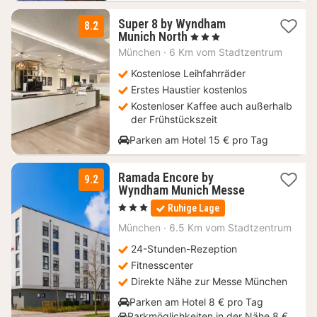
Super 8 by Wyndham
8.2
1
Munich North
, 3 Sterne
Nacht
München
·
6 Km vom Stadtzentrum
ab
55,20
Kostenlose Leihfahrräder
€
Erstes Haustier kostenlos
Kostenloser Kaffee auch außerhalb
der Frühstückszeit
Parken am Hotel 15 € pro Tag
Ramada Encore by
9.2
1
Wyndham Munich Messe
Nacht
, 3 Sterne
Ruhige Lage
ab
94,50
München
·
6.5 Km vom Stadtzentrum
€
24-Stunden-Rezeption
Fitnesscenter
Direkte Nähe zur Messe München
Parken am Hotel 8 € pro Tag
Parkmöglichkeiten in der Nähe 8 €