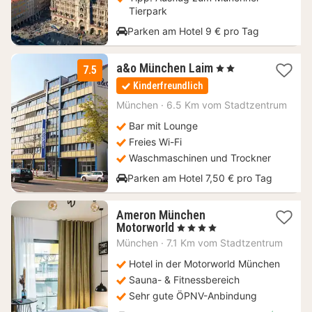
Tierpark
Parken am Hotel 9 € pro Tag
2
a&o München Laim
, 2 Sterne
7.5
Nächte
Kinderfreundlich
ab
74,54
München
·
6.5 Km vom Stadtzentrum
€
Bar mit Lounge
Freies Wi-Fi
Waschmaschinen und Trockner
Parken am Hotel 7,50 € pro Tag
Ameron München
1
Motorworld
, 4 Sterne
Nacht
München
·
7.1 Km vom Stadtzentrum
ab
149
Hotel in der Motorworld München
€
Sauna- & Fitnessbereich
Sehr gute ÖPNV-Anbindung