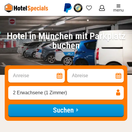
menu
Meine
Favoriten
Hotel in München mit Parkplatz
buchen
Anreise
Abreise
2 Erwachsene (1 Zimmer)
Suchen