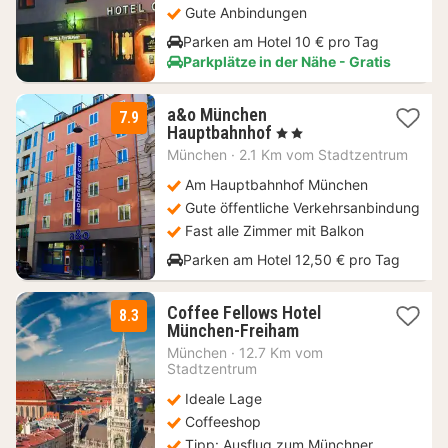
Gute Anbindungen
Parken am Hotel 10 € pro Tag
Parkplätze in der Nähe - Gratis
a&o München
7.9
2
Hauptbahnhof
, 2 Sterne
Nächte
München
·
2.1 Km vom Stadtzentrum
ab
89,63
Am Hauptbahnhof München
€
Gute öffentliche Verkehrsanbindung
Fast alle Zimmer mit Balkon
Parken am Hotel 12,50 € pro Tag
Coffee Fellows Hotel
8.3
2
München-Freiham
Nächte
München
·
12.7 Km vom
ab
Stadtzentrum
69
Ideale Lage
€
Coffeeshop
Tipp: Ausflug zum Münchner