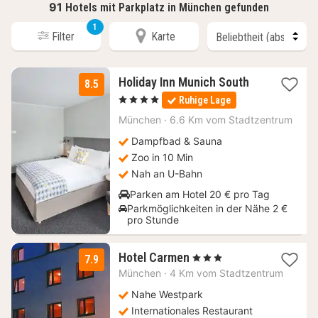
91
Hotels mit Parkplatz in München gefunden
1
Filter
Karte
1
Holiday Inn Munich South
8.5
Nacht
, 4 Sterne
Ruhige Lage
ab
79
München
·
6.6 Km vom Stadtzentrum
€
Dampfbad & Sauna
Zoo in 10 Min
Nah an U-Bahn
Parken am Hotel 20 € pro Tag
Parkmöglichkeiten in der Nähe 2 €
pro Stunde
3
Hotel Carmen
, 3 Sterne
7.9
Nächte
München
·
4 Km vom Stadtzentrum
ab
70
Nahe Westpark
€
Internationales Restaurant