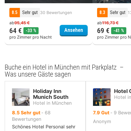
8.5
Sehr gut
8.3
Sehr gut
30 Bewertungen
1
ab
95,45 €
ab
116,73 €
64 €
69 €
Alpenglühen Smart Ho
Ansehen
Rabatt
Rab
-33 %
-41 %
pro Zimmer pro Nacht
pro Zimmer pro N
Buche ein Hotel in München mit Parkplatz –
Was unsere Gäste sagen
Holiday Inn
Hotel
Munich South
Hotel i
Hotel in München
von
von
8.5
Sehr gut
‐
68
7.9
Gut
‐
9
Bewe
10,
10,
Bewertungen
Anonym
Schönes Hotel Personal sehr