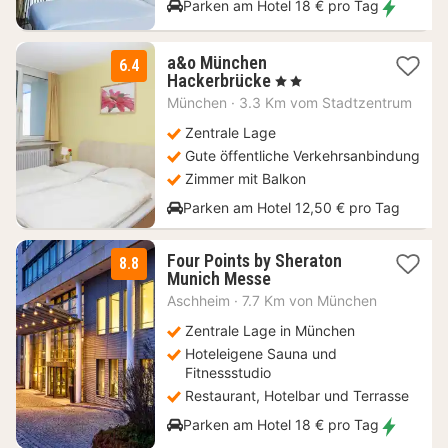
Parken am Hotel 18 € pro Tag
a&o München
6.4
2
Hackerbrücke
, 2 Sterne
Nächte
München
·
3.3 Km vom Stadtzentrum
ab
75,86
Zentrale Lage
€
Gute öffentliche Verkehrsanbindung
Zimmer mit Balkon
Parken am Hotel 12,50 € pro Tag
Four Points by Sheraton
8.8
2
Munich Messe
Nächte
Aschheim
·
7.7 Km von München
ab
64
Zentrale Lage in München
€
Hoteleigene Sauna und
Fitnessstudio
Restaurant, Hotelbar und Terrasse
Parken am Hotel 18 € pro Tag