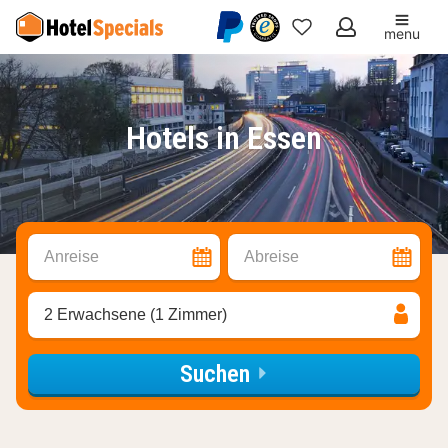
menu
Meine
Favoriten
Hotels in Essen
Anreise
Abreise
2 Erwachsene (1 Zimmer)
Suchen