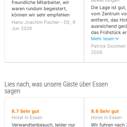
Bewertungen
freundliche Mitarbeiter, wir
Die Lage ist gut,
waren rundum begeistert,
vom Zentrum vo
können wir sehr empfehlen
entfernt, das Ho
Hans-Joachim Fischer ‐ DE, 9
ausreichend ger
Jun 2026
das Frühstück erf
unsere Erwartun
Mehr lesen
Patrick Doomen 
2026
Lies nach, was unsere Gäste über Essen
sagen
von
von
8.7
Sehr gut
8.6
Sehr gut
10,
10,
Hotel in Essen
Hotel in Essen
Verwandtenbesuch, leider nur
Wir fuhren nach 