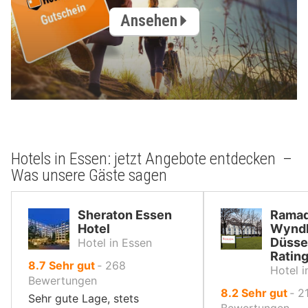
Ansehen
Hotels in Essen: jetzt Angebote entdecken –
Was unsere Gäste sagen
Sheraton Essen
Ramad
Hotel
Wynd
Düsse
Hotel in Essen
Ratin
von
8.7
Sehr gut
‐
268
Hotel i
10,
Bewertungen
von
8.2
Sehr gut
‐
2
Sehr gute Lage, stets
10,