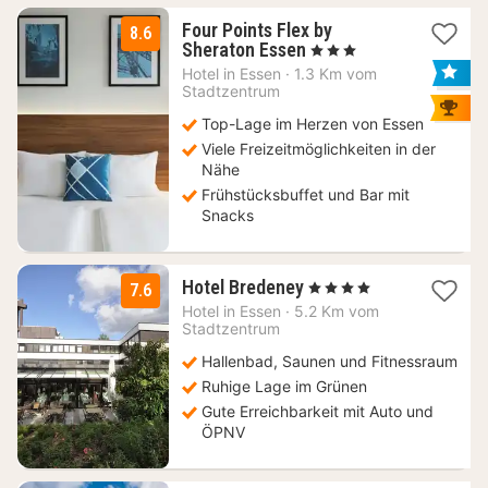
Four Points Flex by
8.6
1
Sheraton Essen
, 3 Sterne
Nacht
Hotel in
Essen
·
1.3 Km vom
ab
Stadtzentrum
96,60
Top-Lage im Herzen von Essen
€
Viele Freizeitmöglichkeiten in der
Nähe
Frühstücksbuffet und Bar mit
Snacks
3
Hotel Bredeney
, 4 Sterne
7.6
Nächte
Hotel in
Essen
·
5.2 Km vom
ab
Stadtzentrum
62,65
Hallenbad, Saunen und Fitnessraum
€
Ruhige Lage im Grünen
Gute Erreichbarkeit mit Auto und
ÖPNV