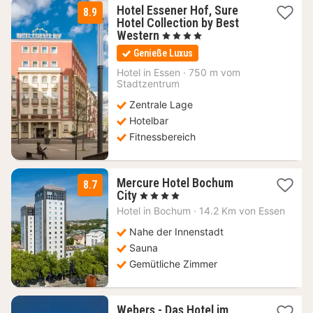
Hotel Essener Hof, Sure
8.9
Hotel Collection by Best
2
Western
, 4 Sterne
Nächte
Genieße Luxus
ab
67,20
Hotel in
Essen
·
750 m vom
Stadtzentrum
€
Zentrale Lage
Hotelbar
Fitnessbereich
Mercure Hotel Bochum
8.7
1
City
, 4 Sterne
Nacht
Hotel in
Bochum
·
14.2 Km von Essen
ab
89
Nahe der Innenstadt
€
Sauna
Gemütliche Zimmer
Webers - Das Hotel im