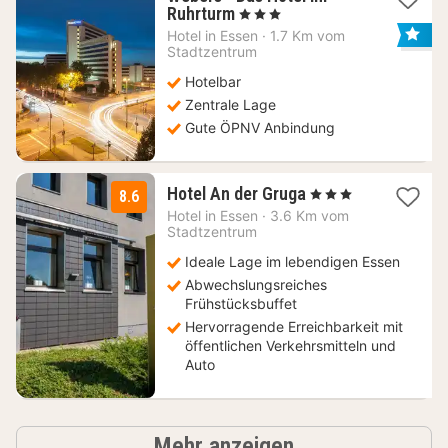
1
Ruhrturm
, 3 Sterne
Nacht
Hotel in
Essen
·
1.7 Km vom
ab
Stadtzentrum
68,25
Hotelbar
€
Zentrale Lage
Gute ÖPNV Anbindung
3
Hotel An der Gruga
, 3 Sterne
8.6
Nächte
Hotel in
Essen
·
3.6 Km vom
ab
Stadtzentrum
59,15
Ideale Lage im lebendigen Essen
€
Abwechslungsreiches
Frühstücksbuffet
Hervorragende Erreichbarkeit mit
öffentlichen Verkehrsmitteln und
Auto
Hotels
Mehr anzeigen