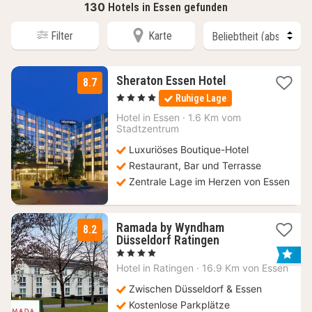
130
Hotels in Essen gefunden
Filter
Karte
3
Sheraton Essen Hotel
8.7
Nächte
, 4 Sterne
Ruhige Lage
ab
83,30
Hotel in
Essen
·
1.6 Km vom
Stadtzentrum
€
Luxuriöses Boutique-Hotel
Restaurant, Bar und Terrasse
Zentrale Lage im Herzen von Essen
Ramada by Wyndham
8.2
3
Düsseldorf Ratingen
Nächte
, 4 Sterne
ab
Hotel in
Ratingen
·
16.9 Km von Essen
53
€
Zwischen Düsseldorf & Essen
Kostenlose Parkplätze