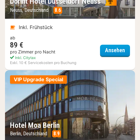
Dorint Hotel Düsseldorf Neuss
Neuss, Deutschland
8.6
Inkl. Frühstück
ab
89 €
Dorint
Ansehen
pro Zimmer pro Nacht
Inkl. Citytax
Exkl. 10 € Servicekosten pro Buchung
VIP Upgrade Special
Hotel Moa Berlin
Berlin, Deutschland
8.9