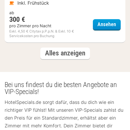
Inkl. Frühstück
ab
300 €
Ghent 
Ansehen
pro Zimmer pro Nacht
Exkl. 4,50 € Citytax p.P.p.N. & Exkl. 10 €
Servicekosten pro Buchung
(3
Hotels
Alles anzeigen
Hotels)
Bei uns findest du die besten Angebote an
VIP-Specials!
HotelSpecials.de sorgt dafür, dass du dich wie ein
richtiger VIP fühlst! Mit unseren VIP-Specials zahlst du
den Preis für ein Standardzimmer, erhältst aber ein
Zimmer mit mehr Komfort. Dein Zimmer bietet dir