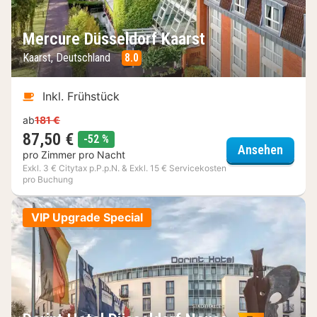
Mercure Düsseldorf Kaarst
Kaarst, Deutschland
8.0
Inkl. Frühstück
ab
181 €
87,50 €
Rabatt
-52 %
Mercur
Ansehen
pro Zimmer pro Nacht
Exkl. 3 € Citytax p.P.p.N. & Exkl. 15 € Servicekosten
pro Buchung
VIP Upgrade Special