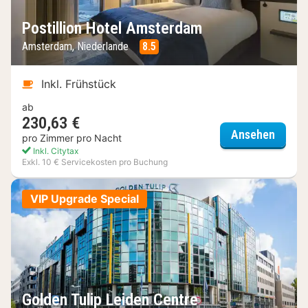
Postillion Hotel Amsterdam
Amsterdam, Niederlande
8.5
Inkl. Frühstück
ab
230,63 €
Postil
Ansehen
pro Zimmer pro Nacht
Inkl. Citytax
Exkl. 10 € Servicekosten pro Buchung
VIP Upgrade Special
Golden Tulip Leiden Centre