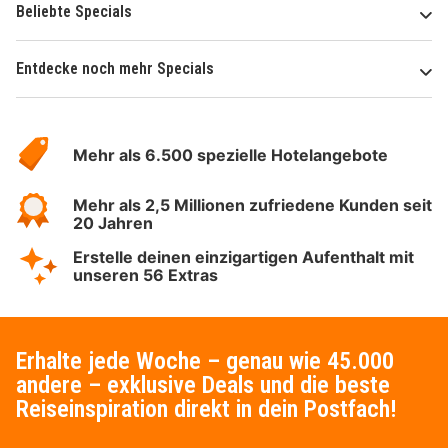
Beliebte Specials
Entdecke noch mehr Specials
Über
Hotelspecials
Mehr als 6.500 spezielle Hotelangebote
Mehr als 2,5 Millionen zufriedene Kunden seit
20 Jahren
Erstelle deinen einzigartigen Aufenthalt mit
unseren 56 Extras
Erhalte jede Woche – genau wie 45.000
andere – exklusive Deals und die beste
Reiseinspiration direkt in dein Postfach!