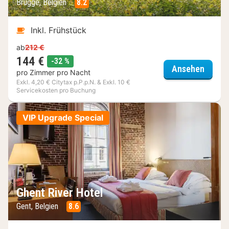
Brügge, Belgien
8.2
Inkl. Frühstück
ab
212 €
144 €
Rabatt
-32 %
Hotel 
Ansehen
pro Zimmer pro Nacht
Exkl. 4,20 € Citytax p.P.p.N. & Exkl. 10 €
Servicekosten pro Buchung
VIP Upgrade Special
Ghent River Hotel
Gent, Belgien
8.6