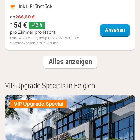
Inkl. Frühstück
ab
266,50 €
154 €
Rabatt
-42 %
Tulip 
Ansehen
pro Zimmer pro Nacht
Exkl. 4,70 € Citytax p.P.p.N. & Exkl. 10 €
Servicekosten pro Buchung
(3
Hotels
Alles anzeigen
Hotels)
VIP Upgrade Specials in Belgien
VIP Upgrade Special