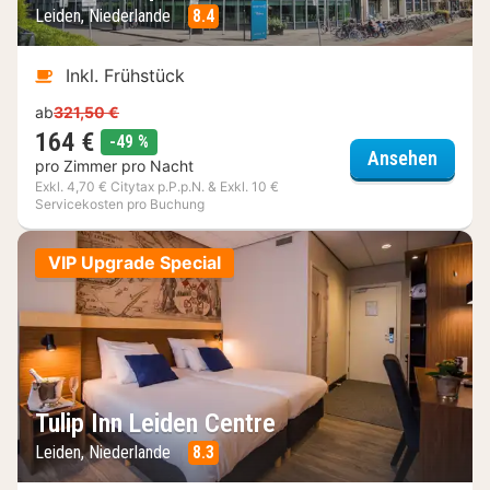
Leiden, Niederlande
8.4
Inkl. Frühstück
ab
321,50 €
164 €
Rabatt
-49 %
Golden
Ansehen
pro Zimmer pro Nacht
Exkl. 4,70 € Citytax p.P.p.N. & Exkl. 10 €
Servicekosten pro Buchung
VIP Upgrade Special
Tulip Inn Leiden Centre
Leiden, Niederlande
8.3