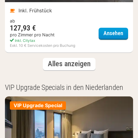
Inkl. Frühstück
ab
127,93 €
Hotel 
Ansehen
pro Zimmer pro Nacht
Inkl. Citytax
Exkl. 10 € Servicekosten pro Buchung
(3
Hotels
Alles anzeigen
Hotels)
VIP Upgrade Specials in den Niederlanden
VIP Upgrade Special