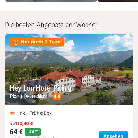
Die besten Angebote der Woche!
Nur noch 2 Tage
Hey Lou Hotel Piding
Piding, Deutschland
8.6
Inkl. Frühstück
ab
113,40 €
64 €
Rabatt
-44 %
Hey Lo
Ansehen