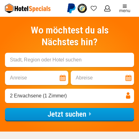
menu
Meine
Favoriten
Wo möchtest du als
Nächstes hin?
Stadt, Region oder Hotel suchen
Anreise
Abreise
2 Erwachsene (1 Zimmer)
Jetzt suchen