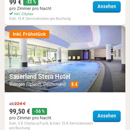
99 €
Rabatt
-33 %
Sunda
Ansehen
pro Zimmer pro Nacht
Inkl. Citytax
Exkl. 15 € Servicekosten pro Buchung
Inkl. Frühstück
Sauerland Stern Hotel
Willingen (Upland), Deutschland
8.4
ab
224 €
99,50 €
Rabatt
-56 %
Sauerl
Ansehen
pro Zimmer pro Nacht
Exkl. 3 € Citytax p.P.p.N. & Exkl. 15 € Servicekosten
pro Buchung