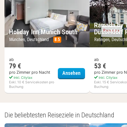
Ramada by
Holiday Inn Munich South
Düsseldorf 
München, Deutschland
8.5
Ratingen, Deutsch
ab
ab
79 €
53 €
Holiday Inn Munich So
pro Zimmer pro Nacht
pro Zimmer pro N
Ansehen
Inkl. Citytax
Inkl. Citytax
Exkl. 10 € Servicekosten pro
Exkl. 15 € Serviceko
Buchung
Buchung
(6
Hotels)
Die beliebtesten Reiseziele in Deutschland