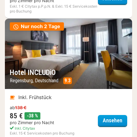
pro Zimmer pro Nacht
Exkl. 1 € Citytax p.P.p.N. & Exkl. 15 € Servicekosten
pro Buchung
Nur noch 2 Tage
Hotel INCLUDiO
Regensburg, Deutschland
9.3
Inkl. Frühstück
ab
138 €
85 €
Rabatt
-38 %
Hotel 
Ansehen
pro Zimmer pro Nacht
Inkl. Citytax
Exkl. 15 € Servicekosten pro Buchung