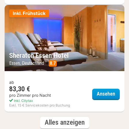
Inkl. Frühstück
Sheraton Essen Hotel
Essen, Deutschland
8.7
ab
83,30 €
Sherat
Ansehen
pro Zimmer pro Nacht
Inkl. Citytax
Exkl. 15 € Servicekosten pro Buchung
(3
Hotels
Alles anzeigen
Hotels)