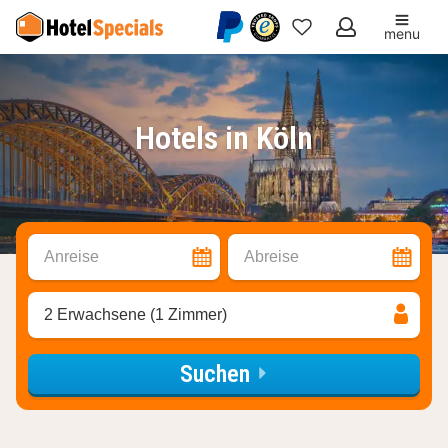
menu
Meine
Favoriten
Hotels in Köln
Anreise
Abreise
2 Erwachsene (1 Zimmer)
Suchen