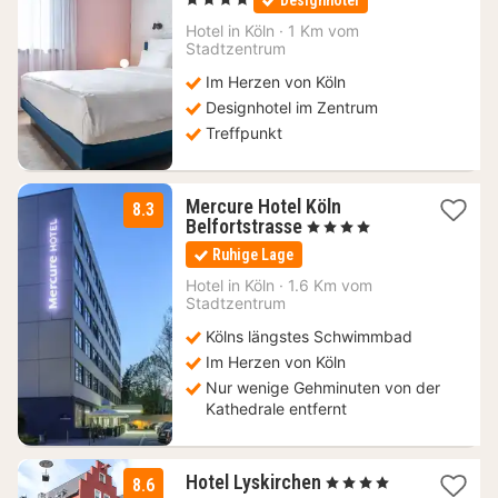
Designhotel
ab
88,90
Hotel in
Köln
·
1 Km vom
Stadtzentrum
€
Im Herzen von Köln
Designhotel im Zentrum
Treffpunkt
Mercure Hotel Köln
8.3
1
Belfortstrasse
, 4 Sterne
Nacht
Ruhige Lage
ab
114,45
Hotel in
Köln
·
1.6 Km vom
Stadtzentrum
€
Kölns längstes Schwimmbad
Im Herzen von Köln
Nur wenige Gehminuten von der
Kathedrale entfernt
1
Hotel Lyskirchen
, 4 Sterne
8.6