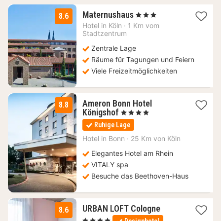
1
Maternushaus
, 3 Sterne
8.6
Nacht
Hotel in
Köln
·
1 Km vom
ab
Stadtzentrum
69,09
Zentrale Lage
€
Räume für Tagungen und Feiern
Viele Freizeitmöglichkeiten
Ameron Bonn Hotel
8.8
1
Königshof
, 4 Sterne
Nacht
Ruhige Lage
ab
97,58
Hotel in
Bonn
·
25 Km von Köln
€
Elegantes Hotel am Rhein
VITALY spa
Besuche das Beethoven-Haus
1
URBAN LOFT Cologne
8.6
Nacht
, 4 Sterne