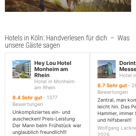
Hotels in Köln: Handverlesen für dich – Was
unsere Gäste sagen
Hey Lou Hotel
Dorint
Monheim am
Messe
Rhein
Hotel i
Hotel in Monheim
von
8.7
Sehr gut
‐
2
am Rhein
10,
Bewertungen
von
8.4
Sehr gut
‐
1377
Zentral, man ko
10,
Bewertungen
leicht hin. Das P
Unkompliziertes ein- und
Hammer, immer f
auschecken! Preis-Leistung
und hilfsbereit!
Der Mann beim Frühstück war
Wolfgang Lackne
unglaublich freundlich!!!
2026