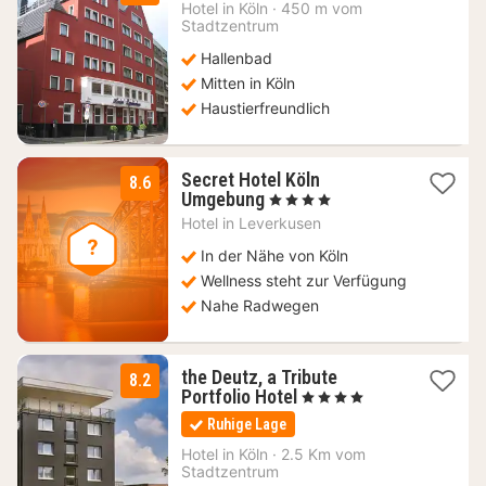
Nacht
Hotel in
Köln
·
450 m vom
ab
Stadtzentrum
103,01
Hallenbad
€
Mitten in Köln
Haustierfreundlich
Secret Hotel Köln
8.6
2
Umgebung
, 4 Sterne
Nächte
Hotel in
Leverkusen
ab
59
In der Nähe von Köln
€
Wellness steht zur Verfügung
Nahe Radwegen
the Deutz, a Tribute
8.2
3
Portfolio Hotel
, 4 Sterne
Nächte
Ruhige Lage
ab
58,80
Hotel in
Köln
·
2.5 Km vom
Stadtzentrum
€