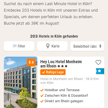
Suchst du nach einem Last Minute Hotel in Köln?
Entdecke 203 Hotels in Köln mit unseren Extras und
Specials, um deinen perfekten Urlaub zu erleben.
Buche jetzt ab 38€ im August!
203
Hotels in Köln gefunden
Filter
Karte
Hey Lou Hotel Monheim
8.4
2
am Rhein
, 3 Sterne
Nächte
Ruhige Lage
ab
64
Hotel in
Monheim am Rhein
·
18.9 Km
von Köln
€
Hotelbar und Terrasse
Zwischen Köln & Düsseldorf
Direkt am Rhein gelegen