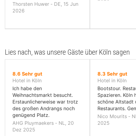
Thorsten Huwer ‐ DE, 15 Jun
2026
Lies nach, was unsere Gäste über Köln sagen
von
von
8.6
Sehr gut
8.3
Sehr gut
10,
10,
Hotel in Köln
Hotel in Köln
Ich habe den
Bootstour. Resta
Weihnachtsmarkt besucht.
Spazieren. Köln 
Erstaunlicherweise war trotz
schöne Altstadt
des großen Andrangs noch
Restaurants. Gem
genügend Platz.
Nico Mourits ‐ N
AHG Pluymaekers ‐ NL, 20
2025
Dez 2025