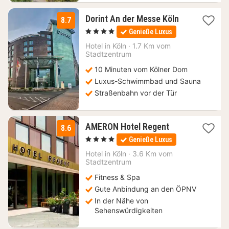
2
Dorint An der Messe Köln
8.7
Nächte
, 4 Sterne
Genieße Luxus
ab
98,70
Hotel in
Köln
·
1.7 Km vom
Stadtzentrum
€
10 Minuten vom Kölner Dom
Luxus-Schwimmbad und Sauna
Straßenbahn vor der Tür
2
AMERON Hotel Regent
8.6
Nächte
, 4 Sterne
Genieße Luxus
ab
124,95
Hotel in
Köln
·
3.6 Km vom
Stadtzentrum
€
Fitness & Spa
Gute Anbindung an den ÖPNV
In der Nähe von
Sehenswürdigkeiten