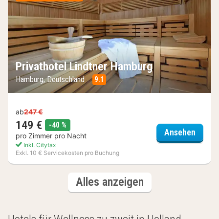
Privathotel Lindtner Hamburg
Hamburg, Deutschland
9.1
ab
247 €
149 €
Rabatt
-40 %
Privat
Ansehen
pro Zimmer pro Nacht
Inkl. Citytax
Exkl. 10 € Servicekosten pro Buchung
(6
Hotels
Alles anzeigen
Hotels)