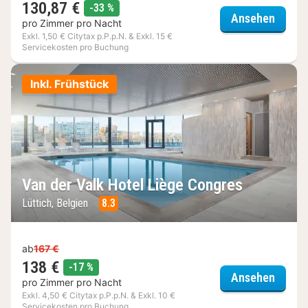
130,87 €
Rabatt
-33 %
Dolce 
Ansehen
pro Zimmer pro Nacht
Exkl. 1,50 € Citytax p.P.p.N. & Exkl. 15 €
Servicekosten pro Buchung
Inkl. Frühstück
Van der Valk Hotel Liège Congres
Lüttich, Belgien
8.3
ab
167 €
138 €
Rabatt
-17 %
Van de
Ansehen
pro Zimmer pro Nacht
Exkl. 4,50 € Citytax p.P.p.N. & Exkl. 10 €
Servicekosten pro Buchung