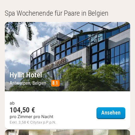
Spa Wochenende für Paare in Belgien
Hyllit Hotel
Antwerpen, Belgien
8.1
ab
104,50 €
Hyllit 
Ansehen
pro Zimmer pro Nacht
Exkl. 3,58 € Citytax p.P.p.N.