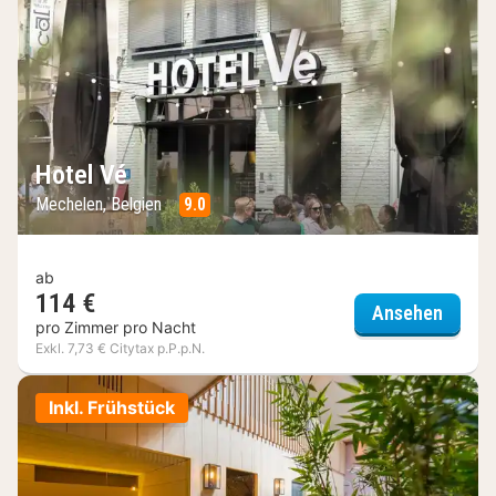
Hotel Vé
Mechelen, Belgien
9.0
ab
114 €
Hotel 
Ansehen
pro Zimmer pro Nacht
Exkl. 7,73 € Citytax p.P.p.N.
Inkl. Frühstück