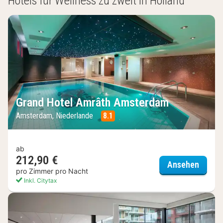
Hotels für Wellness zu zweit in Holland
Grand Hotel Amrâth Amsterdam
Amsterdam, Niederlande
8.1
ab
212,90 €
Grand
Ansehen
pro Zimmer pro Nacht
Inkl. Citytax