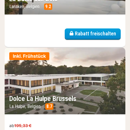
Lanaken, Belgien
9.2
Rabatt freischalten
Inkl. Frühstück
Dolce La Hulpe Brussels
La Hulpe, Belgien
8.7
ab
195,33 €