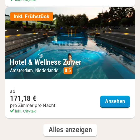
Inkl. Frühstück
Hotel & Wellness Zuiver
Amsterdam, Niederlande
8.5
ab
171,18 €
Hotel 
Ansehen
pro Zimmer pro Nacht
Inkl. Citytax
(6
Hotels
Alles anzeigen
Hotels)