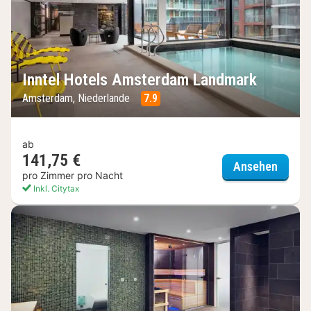
Inntel Hotels Amsterdam Landmark
Amsterdam, Niederlande
7.9
ab
141,75 €
Inntel
Ansehen
pro Zimmer pro Nacht
Inkl. Citytax