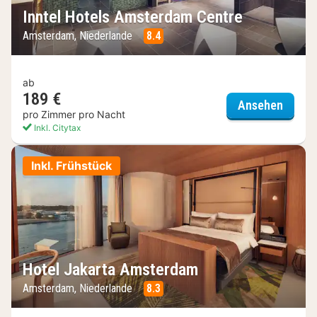
Inntel Hotels Amsterdam Centre
Amsterdam, Niederlande
8.4
ab
189 €
Inntel
Ansehen
pro Zimmer pro Nacht
Inkl. Citytax
Inkl. Frühstück
Hotel Jakarta Amsterdam
Amsterdam, Niederlande
8.3