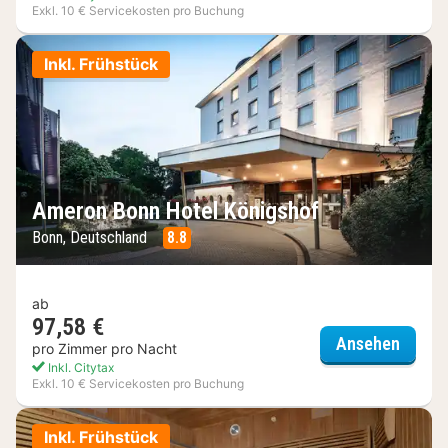
Exkl. 10 € Servicekosten pro Buchung
Inkl. Frühstück
Ameron Bonn Hotel Königshof
Bonn, Deutschland
8.8
ab
97,58 €
Ameron
Ansehen
pro Zimmer pro Nacht
Inkl. Citytax
Exkl. 10 € Servicekosten pro Buchung
Inkl. Frühstück