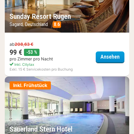
Sunday Resort Rügen
Sagard, Deutschland
8.6
ab
208,63 €
99 €
Rabatt
-53 %
Sunda
Ansehen
pro Zimmer pro Nacht
Inkl. Citytax
Exkl. 15 € Servicekosten pro Buchung
Inkl. Frühstück
Sauerland Stern Hotel