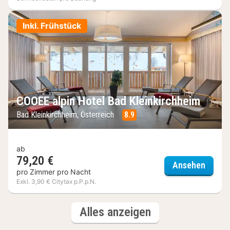
Inkl. Frühstück
COOEE alpin Hotel Bad Kleinkirchheim
Bad Kleinkirchheim, Österreich
8.9
ab
79,20 €
COOEE 
Ansehen
pro Zimmer pro Nacht
Exkl. 3,90 € Citytax p.P.p.N.
(3
Hotels
Alles anzeigen
Hotels)