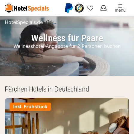
menu
Meine
HotelSpecials.de
Wellnesshotels: Angebote buchen
Favoriten
Wellness für Paare
Wellnesshotel Angebote für 2 Personen buchen
Pärchen Hotels in Deutschland
Inkl. Frühstück