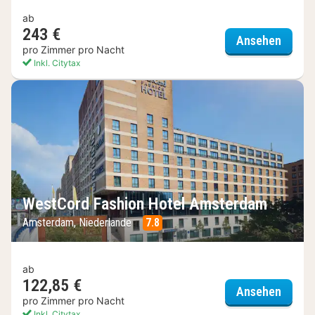
ab
243 €
Hotel
Ansehen
pro Zimmer pro Nacht
Inkl. Citytax
WestCord Fashion Hotel Amsterdam
Amsterdam, Niederlande
7.8
ab
122,85 €
WestC
Ansehen
pro Zimmer pro Nacht
Inkl. Citytax