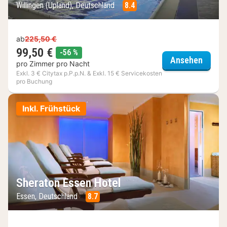
Willingen (Upland), Deutschland
8.4
ab
225,50 €
99,50 €
Rabatt
-56 %
Sauerl
Ansehen
pro Zimmer pro Nacht
Exkl. 3 € Citytax p.P.p.N. & Exkl. 15 € Servicekosten
pro Buchung
Inkl. Frühstück
Sheraton Essen Hotel
Essen, Deutschland
8.7