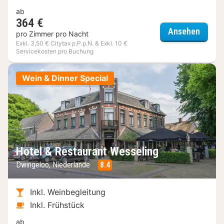
ab
364 €
Hotel 
Ansehen
pro Zimmer pro Nacht
Exkl. 3,50 € Citytax p.P.p.N. & Exkl. 10 €
Servicekosten pro Buchung
Wein & Dinner Special
Hotel & Restaurant Wesseling
Dwingeloo, Niederlande
8.4
Inkl. Weinbegleitung
Inkl. Frühstück
ab