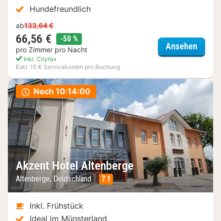
Hundefreundlich
ab
133,64 €
66,56 €
Rabatt
-50 %
Hey Lo
Ansehen
pro Zimmer pro Nacht
Inkl. Citytax
Exkl. 15 € Servicekosten pro Buchung
Noch
10:13:59
Akzent Hotel Altenberge
Altenberge, Deutschland
7.1
Inkl. Frühstück
Ideal im Münsterland