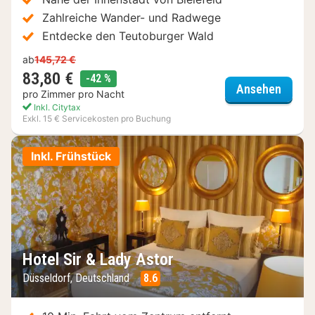
Zahlreiche Wander- und Radwege
Entdecke den Teutoburger Wald
ab
145,72 €
83,80 €
Rabatt
-42 %
Brenne
Ansehen
pro Zimmer pro Nacht
Inkl. Citytax
Exkl. 15 € Servicekosten pro Buchung
Inkl. Frühstück
Hotel Sir & Lady Astor
Düsseldorf, Deutschland
8.6