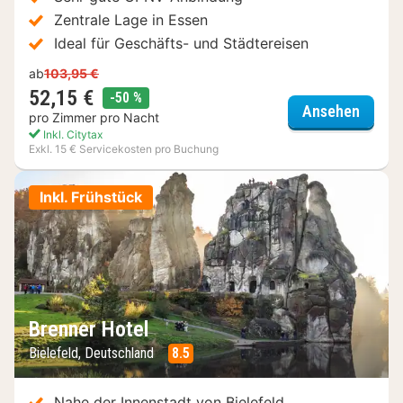
Zentrale Lage in Essen
Ideal für Geschäfts- und Städtereisen
ab
103,95 €
52,15 €
Rabatt
-50 %
Spark 
Ansehen
pro Zimmer pro Nacht
Inkl. Citytax
Exkl. 15 € Servicekosten pro Buchung
Inkl. Frühstück
Brenner Hotel
Bielefeld, Deutschland
8.5
Nahe der Innenstadt von Bielefeld