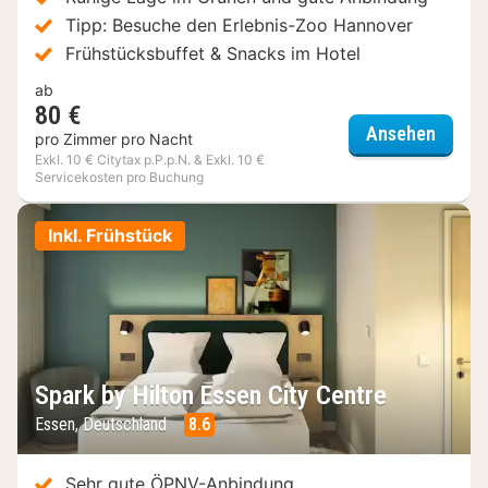
Tipp: Besuche den Erlebnis-Zoo Hannover
Frühstücksbuffet & Snacks im Hotel
ab
80 €
Four P
Ansehen
pro Zimmer pro Nacht
Exkl. 10 € Citytax p.P.p.N. & Exkl. 10 €
Servicekosten pro Buchung
Inkl. Frühstück
Spark by Hilton Essen City Centre
Essen, Deutschland
8.6
Sehr gute ÖPNV-Anbindung