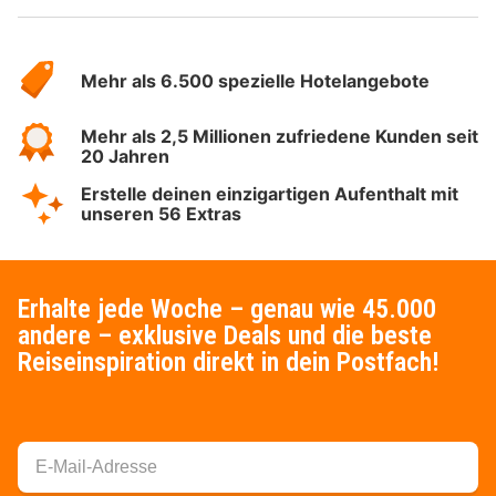
Über
Hotelspecials
Mehr als 6.500 spezielle Hotelangebote
Mehr als 2,5 Millionen zufriedene Kunden seit
20 Jahren
Erstelle deinen einzigartigen Aufenthalt mit
unseren 56 Extras
Erhalte jede Woche – genau wie 45.000
andere – exklusive Deals und die beste
Reiseinspiration direkt in dein Postfach!