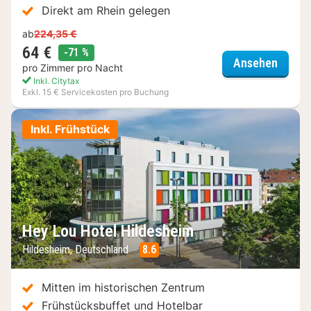
Direkt am Rhein gelegen
ab
224,35 €
64 €
Rabatt
-71 %
Hey Lo
Ansehen
pro Zimmer pro Nacht
Inkl. Citytax
Exkl. 15 € Servicekosten pro Buchung
Inkl. Frühstück
Hey Lou Hotel Hildesheim
Hildesheim, Deutschland
8.6
Mitten im historischen Zentrum
Frühstücksbuffet und Hotelbar