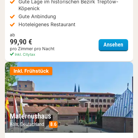
Gute Lage im historischen Bezirk Treptow-
Köpenick
Gute Anbindung
Hoteleigenes Restaurant
ab
99,90 €
Essent
Ansehen
pro Zimmer pro Nacht
Inkl. Citytax
Inkl. Frühstück
Maternushaus
Köln, Deutschland
8.6