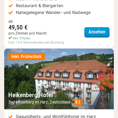
Restaurant & Biergarten
Nahegelegene Wander- und Radwege
ab
49,50 €
Akzent
Ansehen
pro Zimmer pro Nacht
Inkl. Citytax
Exkl. 15 € Servicekosten pro Buchung
Inkl. Frühstück
Heikenberg Hotel
Bad Lauterberg im Harz, Deutschland
8.1
Gesundheits- und Wohlfühlhotel im Harz