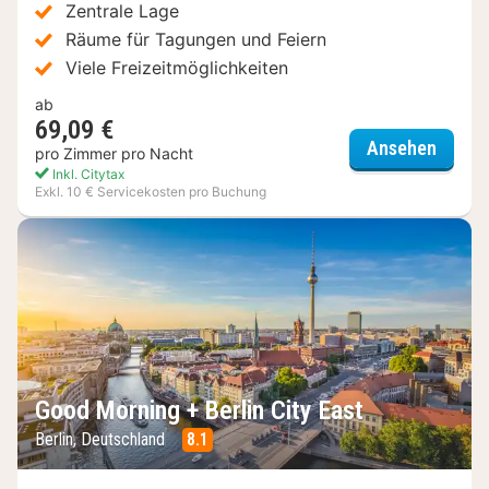
Zentrale Lage
Räume für Tagungen und Feiern
Viele Freizeitmöglichkeiten
ab
69,09 €
Mater
Ansehen
pro Zimmer pro Nacht
Inkl. Citytax
Exkl. 10 € Servicekosten pro Buchung
Good Morning + Berlin City East
Berlin, Deutschland
8.1