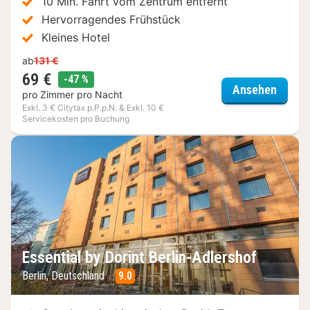
10 Min. Fahrt vom Zentrum entfernt
Hervorragendes Frühstück
Kleines Hotel
ab
131 €
69 €
Rabatt
-47 %
Hotel 
Ansehen
pro Zimmer pro Nacht
Exkl. 3 € Citytax p.P.p.N. & Exkl. 10 €
Servicekosten pro Buchung
Essential by Dorint Berlin-Adlershof
Berlin, Deutschland
9.0