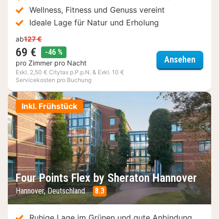
Wellness, Fitness und Genuss vereint
Ideale Lage für Natur und Erholung
ab
127 €
69 €
Rabatt
-46 %
Heiken
Ansehen
pro Zimmer pro Nacht
Exkl. 2,50 € Citytax p.P.p.N. & Exkl. 10 €
Servicekosten pro Buchung
Inkl. Frühstück
Four Points Flex by Sheraton Hannover
Hannover, Deutschland
8.3
Ruhige Lage im Grünen und gute Anbindung