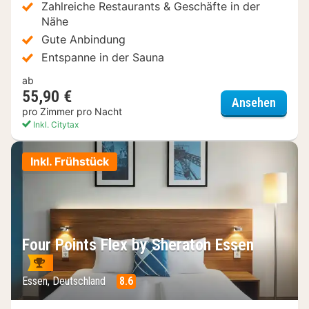
Zahlreiche Restaurants & Geschäfte in der
Nähe
Gute Anbindung
Entspanne in der Sauna
ab
55,90 €
Good M
Ansehen
pro Zimmer pro Nacht
Inkl. Citytax
Inkl. Frühstück
Four Points Flex by Sheraton Essen
Essen, Deutschland
8.6