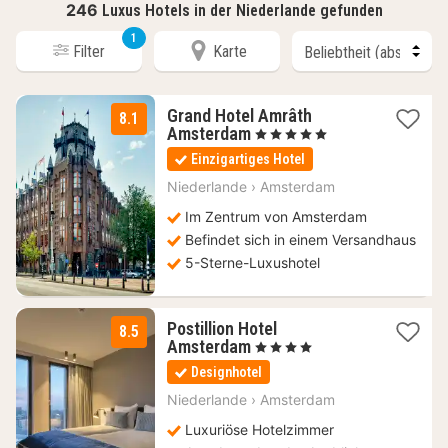
246
Luxus Hotels in der Niederlande gefunden
1
Filter
Karte
Grand Hotel Amrâth
8.1
1
Amsterdam
, 5 Sterne
Nacht
Einzigartiges Hotel
ab
212,90
Niederlande
›
Amsterdam
€
Im Zentrum von Amsterdam
Befindet sich in einem Versandhaus
5-Sterne-Luxushotel
Postillion Hotel
8.5
1
Amsterdam
, 4 Sterne
Nacht
Designhotel
ab
111,38
Niederlande
›
Amsterdam
€
Luxuriöse Hotelzimmer