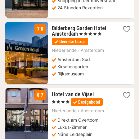
Shopping in der Kalverstraat
24 Stunden Rezeption
Bilderberg Garden Hotel
7.8
1
Amsterdam
, 5 Sterne
Nacht
Genieße Luxus
ab
129,38
Niederlande
›
Amsterdam
€
Amsterdam Süd
Kirschengarten
Rijksmuseum
1
Hotel van de Vijsel
8.7
Nacht
, 4 Sterne
Designhotel
ab
98,21
Niederlande
›
Amsterdam
€
Direkt am Overtoom
Luxus-Zimmer
Nähe Leidseplein