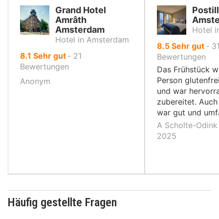
Grand Hotel
Postil
Amrâth
Amst
Amsterdam
Hotel 
Hotel in Amsterdam
von
8.5
Sehr gut
‐
3
von
8.1
Sehr gut
‐
21
10,
Bewertungen
10,
Bewertungen
Das Frühstück wa
Person glutenfre
Anonym
und war hervorr
zubereitet. Auch
war gut und umf
A Scholte-Odink
2025
Häufig gestellte Fragen