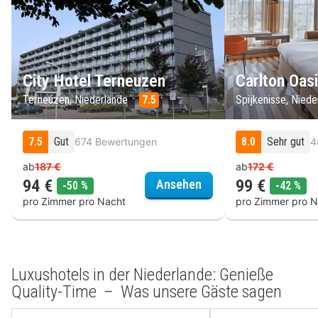
City Hotel Terneuzen
Carlton Oas
Terneuzen, Niederlande
7.5
Spijkenisse, Nied
7.5
Gut
8.0
Sehr gut
674 Bewertungen
4
ab
187 €
ab
172 €
94 €
99 €
City Hotel Terneuzen
Ansehen
Rabatt
Rab
-50 %
-42 %
pro Zimmer pro Nacht
pro Zimmer pro N
Luxushotels in der Niederlande: Genieße
Quality-Time – Was unsere Gäste sagen