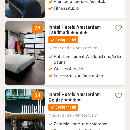
Atemberaubender Ausblick
Fitnessstudio
Inntel Hotels Amsterdam
7.9
1
Landmark
, 4 Sterne
Nacht
Designhotel
ab
141,75
Niederlande
›
Amsterdam
€
Hotelzimmer mit Whirlpool und/oder
Sauna
Wellnessbereich
Im Herzen von Amsterdam
Inntel Hotels Amsterdam
8.4
1
Centre
, 4 Sterne
Nacht
Designhotel
ab
189
Niederlande
›
Amsterdam
€
Zentrale Lage in Amsterdam