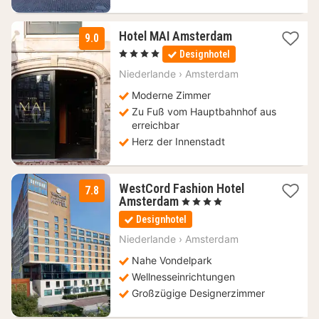
1
Hotel MAI Amsterdam
9.0
Nacht
, 4 Sterne
Designhotel
ab
176,63
Niederlande
›
Amsterdam
€
Moderne Zimmer
Zu Fuß vom Hauptbahnhof aus
erreichbar
Herz der Innenstadt
WestCord Fashion Hotel
7.8
1
Amsterdam
, 4 Sterne
Nacht
Designhotel
ab
122,85
Niederlande
›
Amsterdam
€
Nahe Vondelpark
Wellnesseinrichtungen
Großzügige Designerzimmer