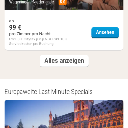
Wageningen, Niederlande
8.0
ab
99 €
Hotel
Ansehen
pro Zimmer pro Nacht
Exkl. 3 € Citytax p.P.p.N. & Exkl. 10 €
Servicekosten pro Buchung
(2
Hotels
Alles anzeigen
Hotels)
Europaweite Last Minute Specials