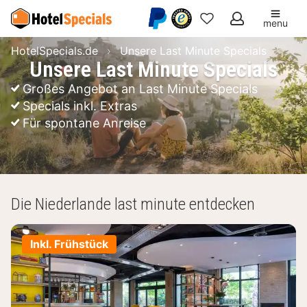
menu
Meine
HotelSpecials.de
Unsere Last Minute Specials
Favoriten
Unsere Last Minute Specials
Großes Angebot an Last Minute Specials
Specials inkl. Extras
Für spontane Anreise
Die Niederlande last minute entdecken
Inkl. Frühstück