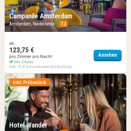
Campanile Amsterdam
Amsterdam, Niederlande
7.2
ab
123,75 €
Campa
Ansehen
pro Zimmer pro Nacht
Inkl. Citytax
Exkl. 10 € Servicekosten pro Buchung
Inkl. Frühstück
Hotel Wander