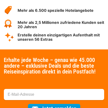
Hotelspecials
Mehr als 6.500 spezielle Hotelangebote
Mehr als 2,5 Millionen zufriedene Kunden seit
20 Jahren
Erstelle deinen einzigartigen Aufenthalt mit
unseren 56 Extras
Erhalte jede Woche – genau wie 45.000
andere – exklusive Deals und die beste
Reiseinspiration direkt in dein Postfach!