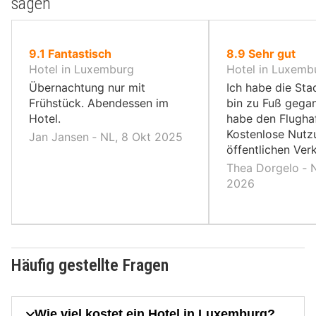
sagen
von
von
9.1
Fantastisch
8.9
Sehr gut
10,
10,
Hotel in Luxemburg
Hotel in Luxemb
Übernachtung nur mit
Ich habe die Sta
Frühstück. Abendessen im
bin zu Fuß gega
Hotel.
habe den Flugha
Kostenlose Nutz
Jan Jansen ‐ NL, 8 Okt 2025
öffentlichen Verk
Thea Dorgelo ‐ N
2026
Häufig gestellte Fragen
Wie viel kostet ein Hotel in Luxemburg?