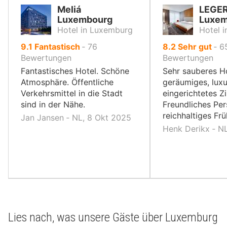
Meliá
LEGER
Luxembourg
Luxem
Hotel in Luxemburg
Hotel i
von
von
9.1
Fantastisch
‐
76
8.2
Sehr gut
‐
6
10,
10,
Bewertungen
Bewertungen
Fantastisches Hotel. Schöne
Sehr sauberes Ho
Atmosphäre. Öffentliche
geräumiges, luxu
Verkehrsmittel in die Stadt
eingerichtetes Z
sind in der Nähe.
Freundliches Per
reichhaltiges Frü
Jan Jansen ‐ NL, 8 Okt 2025
Henk Derikx ‐ N
Lies nach, was unsere Gäste über Luxemburg