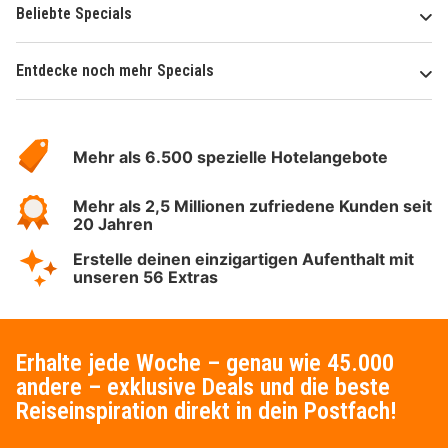
Beliebte Specials
Entdecke noch mehr Specials
Über
Hotelspecials
Mehr als 6.500 spezielle Hotelangebote
Mehr als 2,5 Millionen zufriedene Kunden seit
20 Jahren
Erstelle deinen einzigartigen Aufenthalt mit
unseren 56 Extras
Erhalte jede Woche – genau wie 45.000
andere – exklusive Deals und die beste
Reiseinspiration direkt in dein Postfach!