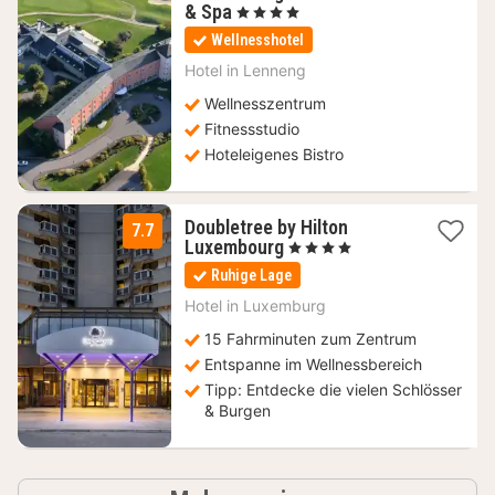
1
& Spa
, 4 Sterne
Nacht
Wellnesshotel
ab
189
Hotel in
Lenneng
€
Wellnesszentrum
Fitnessstudio
Hoteleigenes Bistro
Doubletree by Hilton
7.7
2
Luxembourg
, 4 Sterne
Nächte
Ruhige Lage
ab
114
Hotel in
Luxemburg
€
15 Fahrminuten zum Zentrum
Entspanne im Wellnessbereich
Tipp: Entdecke die vielen Schlösser
& Burgen