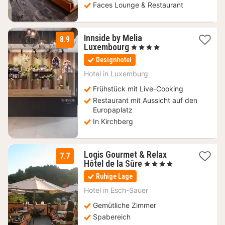
Faces Lounge & Restaurant
Innside by Melia
8.9
1
Luxembourg
, 4 Sterne
Nacht
Designhotel
ab
120
Hotel in
Luxemburg
€
Frühstück mit Live-Cooking
Restaurant mit Aussicht auf den
Europaplatz
In Kirchberg
Logis Gourmet & Relax
7.7
1
Hôtel de la Sûre
, 4 Sterne
Nacht
Ruhige Lage
ab
162
Hotel in
Esch-Sauer
€
Gemütliche Zimmer
Spabereich