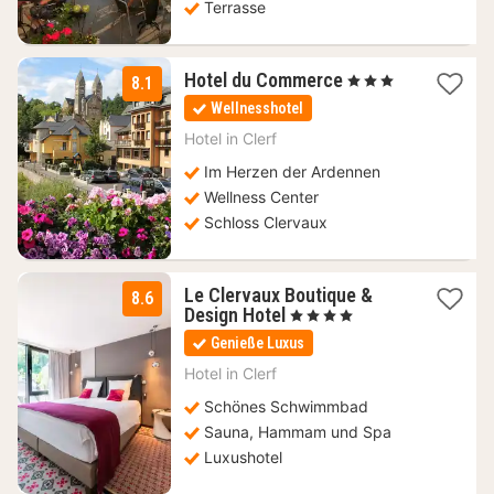
Terrasse
3
Hotel du Commerce
, 3 Sterne
8.1
Nächte
Wellnesshotel
ab
130
Hotel in
Clerf
€
Im Herzen der Ardennen
Wellness Center
Schloss Clervaux
Le Clervaux Boutique &
8.6
1
Design Hotel
, 4 Sterne
Nacht
Genieße Luxus
ab
188
Hotel in
Clerf
€
Schönes Schwimmbad
Sauna, Hammam und Spa
Luxushotel