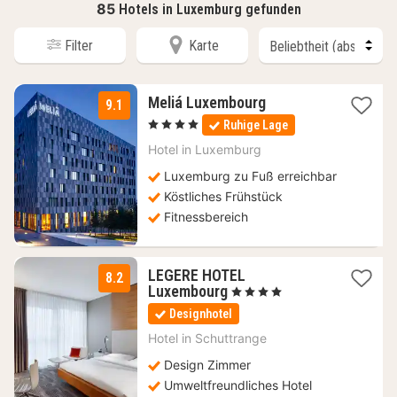
85
Hotels in Luxemburg gefunden
Filter
Karte
1
Meliá Luxembourg
9.1
Nacht
, 4 Sterne
Ruhige Lage
ab
110
Hotel in
Luxemburg
€
Luxemburg zu Fuß erreichbar
Köstliches Frühstück
Fitnessbereich
LEGERE HOTEL
8.2
1
Luxembourg
, 4 Sterne
Nacht
Designhotel
ab
124
Hotel in
Schuttrange
€
Design Zimmer
Umweltfreundliches Hotel