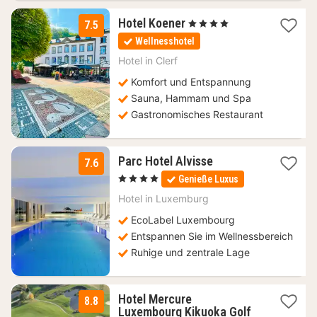
1
Hotel Koener
, 4 Sterne
7.5
Nacht
Wellnesshotel
ab
141
Hotel in
Clerf
€
Komfort und Entspannung
Sauna, Hammam und Spa
Gastronomisches Restaurant
1
Parc Hotel Alvisse
7.6
Nacht
, 4 Sterne
Genieße Luxus
ab
139
Hotel in
Luxemburg
€
EcoLabel Luxembourg
Entspannen Sie im Wellnessbereich
Ruhige und zentrale Lage
Hotel Mercure
8.8
Luxembourg Kikuoka Golf