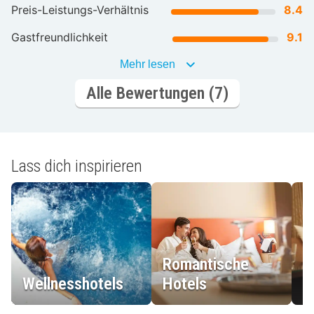
Preis-Leistungs-Verhältnis
8.4
Gastfreundlichkeit
9.1
Mehr lesen
Alle Bewertungen (7)
Lass dich inspirieren
Romantische
Wellnesshotels
Hotels
L