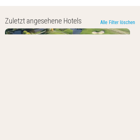
Zuletzt angesehene Hotels
Alle Filter löschen
Hotel Mercure Luxembourg Kikuoka
Golf & Spa
Lenneng
,
Luxemburg
8.8
/10
Wellnesszentrum
Fitnessstudio
Hoteleigenes Bistro