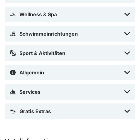
Das Hotel Mercure Luxembourg Kikuoka Golf & Spa
Wellness & Spa
befindet sich in einer ruhigen, grünen Gegend im Dorf
Canach und eine 20-minütige Fahrt von Luxemburg-
Stadt entfernt. Es liegt am Waldrand, ideal für herrliche
Schwimmeinrichtungen
Spaziergänge!
Sport & Aktivitäten
Allgemein
Services
Gratis Extras