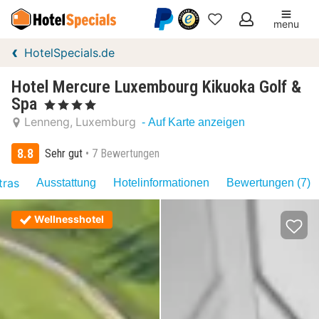
menu
Meine
HotelSpecials.de
Favoriten
Hotel Mercure Luxembourg Kikuoka Golf &
Spa
, 4 Sterne
Lenneng
Luxemburg
- Auf Karte anzeigen
8.8
Sehr gut
7 Bewertungen
tras
Ausstattung
Hotelinformationen
Bewertungen (7)
Wellnesshotel