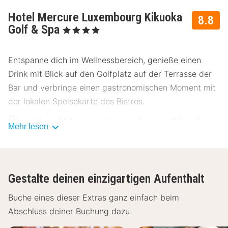
Hotel Mercure Luxembourg Kikuoka
8.8
Golf & Spa
, 4 Sterne
Entspanne dich im Wellnessbereich, genieße einen
Drink mit Blick auf den Golfplatz auf der Terrasse der
Bar und verbringe einen gastronomischen Moment mit
der lokalen Speisekarte des Bistros.
Über Hotel Mercure Luxembourg Kikuoka
Mehr lesen
Golf & Spa
Genieße eine entspannte Nacht in einem einzigartigen
Hotel in Luxemburg. Das Mercure Luxembourg Kikuoka
Gestalte deinen einzigartigen Aufenthalt
Golf & Spa Hotel liegt in einer natürlichen und
außergewöhnlichen Umgebung, nur 20 Minuten von
Buche eines dieser Extras ganz einfach beim
Luxemburg-Stadt entfernt und ist der ideale Ort für
Abschluss deiner Buchung dazu.
deinen Familien- oder romantischen Aufenthalt sowie