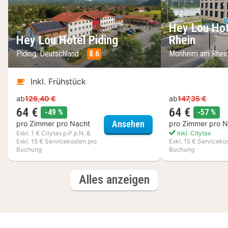
Hey Lou Ho
Hey Lou Hotel Piding
Rhein
Piding, Deutschland
8.6
Monheim am Rhein
Inkl. Frühstück
ab
126,40 €
ab
147,35 €
64 €
64 €
Rabatt
Rab
-49 %
-57 %
Hey Lou Hotel Piding
Ansehen
pro Zimmer pro Nacht
pro Zimmer pro N
Exkl. 1 € Citytax p.P.p.N. &
Inkl. Citytax
Exkl. 15 € Servicekosten pro
Exkl. 15 € Serviceko
Buchung
Buchung
(3
Hotels
Alles anzeigen
Hotels)