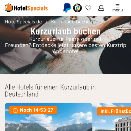
menu
Meine
HotelSpecials.de
Kurzurlaub buchen
Favoriten
Kurzurlaub buchen
Kurzurlaub für Paare oder mit
Freunden? Entdecke jetzt unsere besten Kurztrip
Angebote!
Alle Hotels für einen Kurzurlaub in
Deutschland
Noch
14:53:26
Inkl. Frühstü