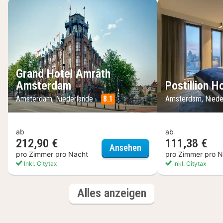
Grand Hotel Amrâth
Amsterdam
Postillion 
Amsterdam, Niederlande
8.1
Amsterdam, Niede
ab
ab
212,90 €
111,38 €
Grand Hotel Amrâth 
Ansehen
pro Zimmer pro Nacht
pro Zimmer pro N
Inkl. Citytax
Inkl. Citytax
(3
Hotels
Alles anzeigen
Hotels)