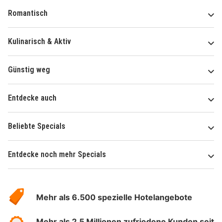
Romantisch
Kulinarisch & Aktiv
Günstig weg
Entdecke auch
Beliebte Specials
Entdecke noch mehr Specials
Über
Hotelspecials
Mehr als 6.500 spezielle Hotelangebote
Mehr als 2,5 Millionen zufriedene Kunden seit