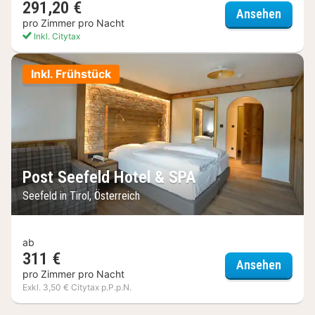
291,20 €
Hotel 
Ansehen
pro Zimmer pro Nacht
Inkl. Citytax
Inkl. Frühstück
Post Seefeld Hotel & SPA
Seefeld in Tirol, Österreich
ab
311 €
Post S
Ansehen
pro Zimmer pro Nacht
Exkl. 3,50 € Citytax p.P.p.N.
(2