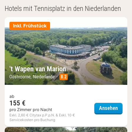
Hotels)
Hotels mit Tennisplatz in den Niederlanden
Inkl. Frühstück
't Wapen van Marion
Oostvoorne, Niederlande
8.2
ab
155 €
't Wap
Ansehen
pro Zimmer pro Nacht
Exkl. 2,60 € Citytax p.P.p.N. & Exkl. 10 €
Servicekosten pro Buchung