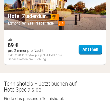
Hotel Zuiderduin
Egmond aan Zee, Niederlande
8.4
ab
89 €
Hotel 
Ansehen
pro Zimmer pro Nacht
Exkl. 2,90 € Citytax p.P.p.N. & Exkl. 10 €
Servicekosten pro Buchung
(3
Hotels)
Tennishotels – Jetzt buchen auf
HotelSpecials.de
Finde das passende Tennishotel.