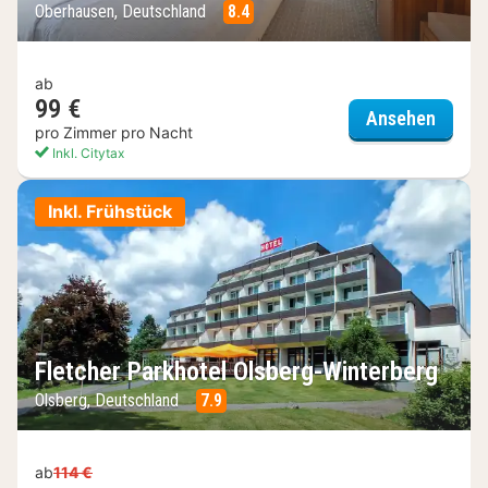
Oberhausen, Deutschland
8.4
ab
99 €
Parkho
Ansehen
pro Zimmer pro Nacht
Inkl. Citytax
Inkl. Frühstück
Fletcher Parkhotel Olsberg-Winterberg
Olsberg, Deutschland
7.9
ab
114 €