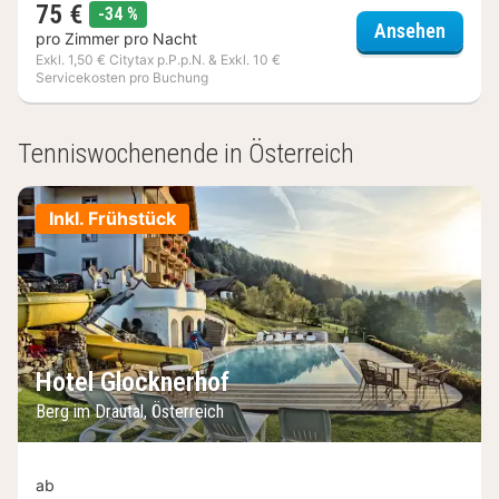
75 €
Rabatt
-34 %
Fletch
Ansehen
pro Zimmer pro Nacht
Exkl. 1,50 € Citytax p.P.p.N. & Exkl. 10 €
Servicekosten pro Buchung
(3
Hotels)
Tenniswochenende in Österreich
Inkl. Frühstück
Hotel Glocknerhof
Berg im Drautal, Österreich
ab