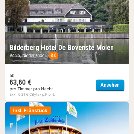
Bilderberg Hotel De Bovenste Molen
Venlo, Niederlande
8.0
ab
83,80 €
Bilder
Ansehen
pro Zimmer pro Nacht
Exkl. 6,21 € Citytax p.P.p.N.
Inkl. Frühstück