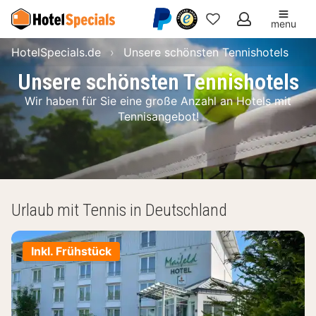
menu
Meine
HotelSpecials.de
Unsere schönsten Tennishotels
Favoriten
Unsere schönsten Tennishotels
Wir haben für Sie eine große Anzahl an Hotels mit
Tennisangebot!
Urlaub mit Tennis in Deutschland
Inkl. Frühstück