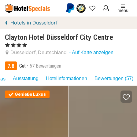
menu
Meine
Hotels in Düsseldorf
Favoriten
Clayton Hotel Düsseldorf City Centre
, 4 Sterne
Düsseldorf
Deutschland
- Auf Karte anzeigen
7.8
Gut
57 Bewertungen
ras
Ausstattung
Hotelinformationen
Bewertungen (57)
Genieße Luxus