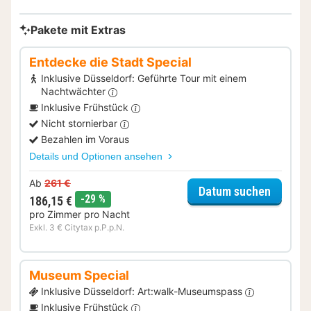
Pakete mit Extras
Entdecke die Stadt Special
Inklusive Düsseldorf: Geführte Tour mit einem
Nachtwächter
Inklusive Frühstück
Nicht stornierbar
Bezahlen im Voraus
Details und Optionen ansehen
Ab
261 €
für Ent
Datum suchen
Rabatt
-29 %
186,15 €
pro Zimmer pro Nacht
Exkl. 3 € Citytax p.P.p.N.
Museum Special
Inklusive Düsseldorf: Art:walk-Museumspass
Inklusive Frühstück