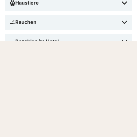
Haustiere
Rauchen
Bezahlen im Hotel
Anzahl Zimmer
Sprachen
Gut zu wissen
Sterneklassifizierung