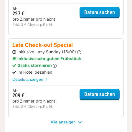
Ab
für Dinn
Datum suchen
227 €
pro Zimmer pro Nacht
Exkl. 3 € Citytax p.P.p.N.
Late Check-out Special
Inklusive Lazy Sunday (15:00)
Inklusive sehr gutem Frühstück
Gratis stornieren
Im Hotel bezahlen
Details anzeigen
Ab
für Lat
Datum suchen
209 €
pro Zimmer pro Nacht
Exkl. 3 € Citytax p.P.p.N.
Alle anzeigen