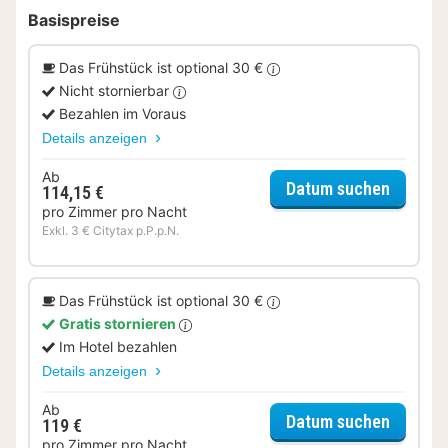
Basispreise
Das Frühstück ist optional 30 €
Nicht stornierbar
Bezahlen im Voraus
Details anzeigen
Ab
für Bus
Datum suchen
114,15 €
pro Zimmer pro Nacht
Exkl. 3 € Citytax p.P.p.N.
Das Frühstück ist optional 30 €
Gratis stornieren
Im Hotel bezahlen
Details anzeigen
Ab
für Bus
Datum suchen
119 €
pro Zimmer pro Nacht