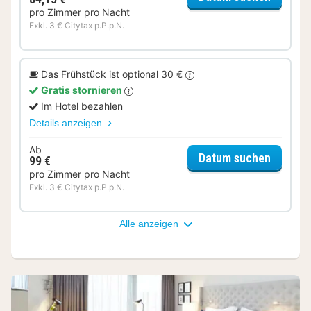
pro Zimmer pro Nacht
Exkl. 3 € Citytax p.P.p.N.
Das Frühstück ist optional 30 €
Gratis stornieren
Im Hotel bezahlen
Details anzeigen
Ab
für Sup
Datum suchen
99 €
pro Zimmer pro Nacht
Exkl. 3 € Citytax p.P.p.N.
Alle anzeigen