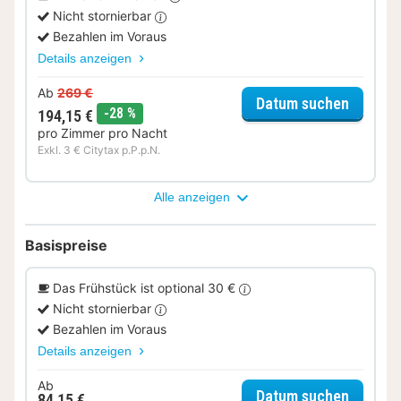
Nicht stornierbar
Bezahlen im Voraus
Details anzeigen
Ab
269 €
für Mus
Datum suchen
Rabatt
-28 %
194,15 €
pro Zimmer pro Nacht
Exkl. 3 € Citytax p.P.p.N.
Alle anzeigen
Basispreise
Das Frühstück ist optional 30 €
Nicht stornierbar
Bezahlen im Voraus
Details anzeigen
Ab
für Sup
Datum suchen
84,15 €