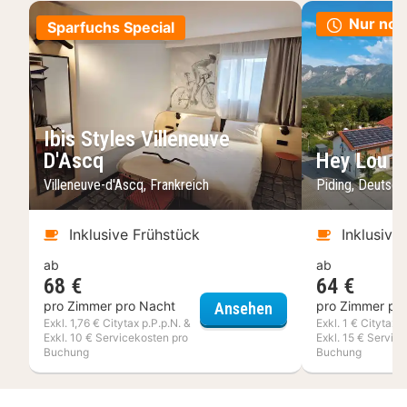
Nur noc
Sparfuchs Special
Ibis Styles Villeneuve
D'Ascq
Hey Lou Ho
Villeneuve-d'Ascq, Frankreich
Piding, Deutsc
Inklusive Frühstück
Inklusive
ab
ab
68 €
64 €
Ibis Styles Villeneu
pro Zimmer pro Nacht
pro Zimmer pr
Ansehen
Exkl. 1,76 € Citytax p.P.p.N. &
Exkl. 1 € Citytax p
Exkl. 10 € Servicekosten pro
Exkl. 15 € Servic
Buchung
Buchung