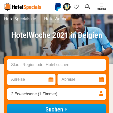
menu
Meine
HotelSpecials.de
HotelWoche
HotelWoche 2021 in
Favoriten
HotelWoche 2021 in Belgien
Stadt, Region oder Hotel suchen
Anreise
Abreise
2 Erwachsene (1 Zimmer)
Suchen