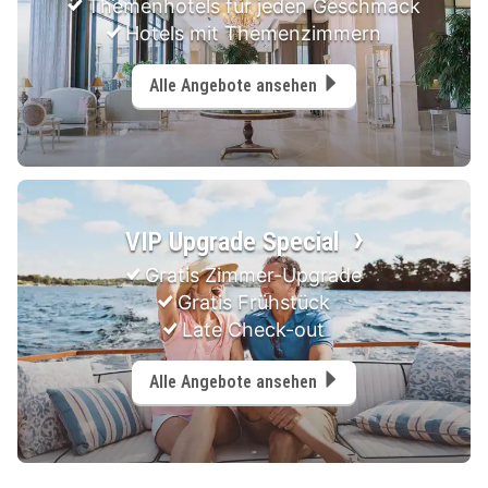
Themenhotels für jeden Geschmack
Hotels mit Themenzimmern
Alle Angebote ansehen
VIP Upgrade Special
Gratis Zimmer-Upgrade
Gratis Frühstück
Late Check-out
Alle Angebote ansehen