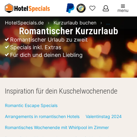
menu
Meine
HotelSpecials.de
Kurzurlaub buchen
Romantischer
Favoriten
Romantischer Kurzurlaub
Romantischer Urlaub zu zweit
Specials inkl. Extras
Für dich und deinen Liebling
Inspiration für dein Kuschelwochenende
Romantic Escape Specials
Arrangements in romantischen Hotels
Valentinstag 2024
Romantisches Wochenende mit Whirlpool im Zimmer