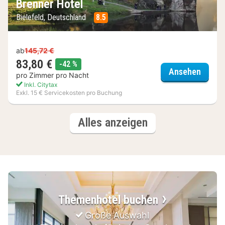
Brenner Hotel
Bielefeld, Deutschland
8.5
ab
145,72 €
83,80 €
Rabatt
-42 %
Brenne
Ansehen
pro Zimmer pro Nacht
Inkl. Citytax
Exkl. 15 € Servicekosten pro Buchung
(3
Hotels
Alles anzeigen
Hotels)
Themenhotel buchen
Große Auswahl