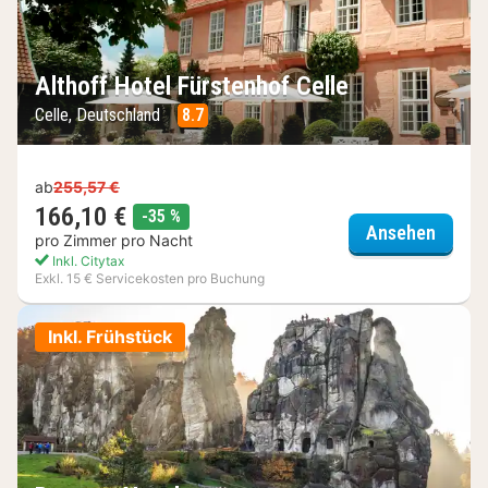
Althoff Hotel Fürstenhof Celle
Celle, Deutschland
8.7
ab
255,57 €
166,10 €
Rabatt
-35 %
Althof
Ansehen
pro Zimmer pro Nacht
Inkl. Citytax
Exkl. 15 € Servicekosten pro Buchung
Inkl. Frühstück