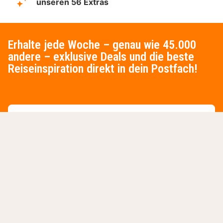
unseren 56 Extras
Erhalte jede Woche – genau wie 45.000
andere – exklusive Deals und die beste
Reiseinspiration direkt in dein Postfach!
Für den Newsl
Jetzt anmelden
Wir verarbeiten Ihre personenbezogenen Daten gemäß unserer
Datenschutzrichtlinie
. Die Abmeldung vom Newsletter ist
jederzeit möglich.