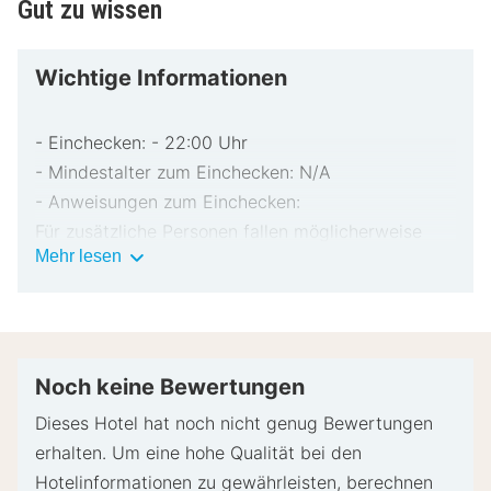
Gut zu wissen
Wichtige Informationen
- Einchecken: - 22:00 Uhr
- Mindestalter zum Einchecken: N/A
- Anweisungen zum Einchecken:
Für zusätzliche Personen fallen möglicherweise
Wichtige
Mehr lesen
Gebühren an, die abhängig von den Bestimmungen
Informationen
der Unterkunft variieren können.
Beim Check-in werden ggf. ein Lichtbildausweis
und eine Kreditkarte, Debitkarte oder Kaution in
bar für unvorhergesehene Aufwendungen verlangt.
Noch keine Bewertungen
Je nach Verfügbarkeit beim Check-in wird
Dieses Hotel hat noch nicht genug Bewertungen
versucht, Sonderwünschen entgegenzukommen,
erhalten. Um eine hohe Qualität bei den
sie können jedoch nicht garantiert werden.
Hotelinformationen zu gewährleisten, berechnen