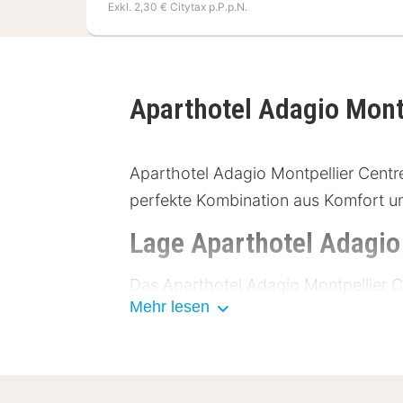
Exkl. 2,30 € Citytax p.P.p.N.
Aparthotel Adagio Mont
Aparthotel Adagio Montpellier Centre 
perfekte Kombination aus Komfort und
Lage Aparthotel Adagio
Das Aparthotel Adagio Montpellier 
Mehr lesen
Hauptplatz entfernt. Die zentrale La
Sehenswürdigkeiten wie das Musée F
Garten (800 Meter). Der Bahnhof ist e
dem Auto anreisen, steht ein Parkpla