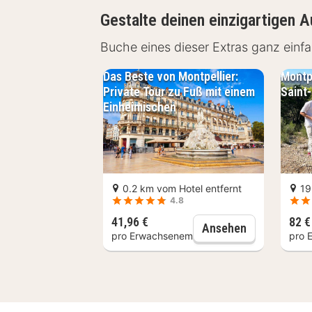
Gestalte deinen einzigartigen A
Einrichtungen Aparthot
Buche eines dieser Extras ganz ein
Die Zimmer im Aparthotel Adagio Mon
Das Beste von Montpellier:
Montp
erholsamen Aufenthalt. Jedes Zimmer 
Private Tour zu Fuß mit einem
Saint
zuzubereiten. Die Badezimmer sind 
Einheimischen
den weiteren Einrichtungen gehören 
Moderne Zimmer mit Küchenzei
Hochwertige Badezimmerausst
Fitnessbereich
0.2 km vom Hotel entfernt
19
4.8
Konferenzräume
Parkplatz verfügbar
41,96 €
82 €
Das Beste vo
Ansehen
pro Erwachsenem
pro 
Restaurant Aparthotel 
Das Aparthotel Adagio Montpellier C
Vielzahl von kulinarischen Optionen.