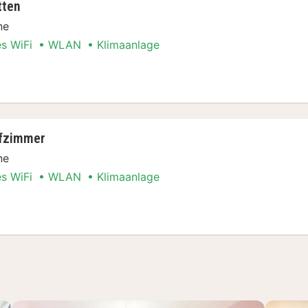
tten
ne
es WiFi
WLAN
Klimaanlage
Stadt Special
afzimmer
ne
es WiFi
WLAN
Klimaanlage
Stadt Special