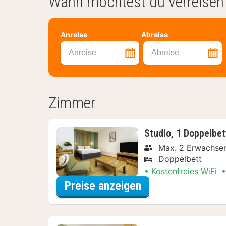
Wann möchtest du verreisen
Anreise
Abreise
Anreise
Abreise
Zimmer
Studio, 1 Doppelbet
Max. 2 Erwachse
Doppelbett
Kostenfreies WiFi
für Entdecke die 
Preise anzeigen