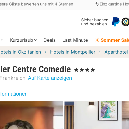
sere Gäste bewerten uns mit 4 Sternen
Einzigartige Ho
Sicher buchen
und bezahlen
Kurzurlaub
Deals
Last Minute
☀️ Sommer Sal
otels in Okzitanien
Hotels in Montpellier
Aparthotel
lier Centre Comedie
, 4 Sterne
Frankreich
Auf Karte anzeigen
nformationen