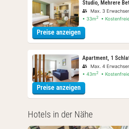
Studio, Mehrere Be
Max. 3 Erwachse
2
33m
Kostenfrei
für Entdecke die 
Preise anzeigen
Apartment, 1 Schl
Max. 4 Erwachse
2
43m
Kostenfrei
für Entdecke die 
Preise anzeigen
Hotels in der Nähe