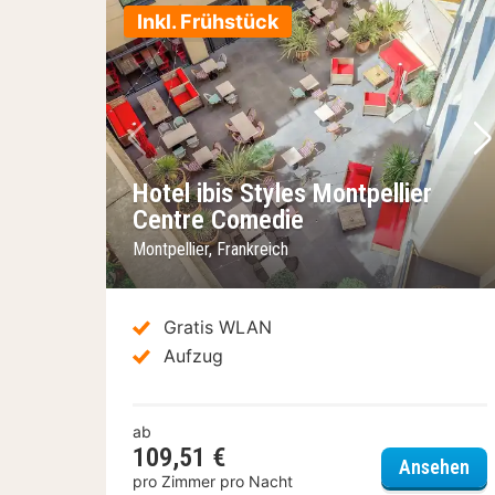
Inkl. Frühstück
Vorheriges Bild
Nä
Hotel ibis Styles Montpellier
Centre Comedie
Montpellier, Frankreich
Gratis WLAN
Aufzug
ab
109,51 €
Hot
Ansehen
pro Zimmer pro Nacht