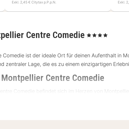
Exkl. 2,45 € Citytax p.P.p.N.
Exkl. 2
pellier Centre Comedie
, 4 Sterne
Comedie ist der ideale Ort für deinen Aufenthalt in Mon
 zentraler Lage, die es zu einem einzigartigen Erlebn
 Montpellier Centre Comedie
Centre Comedie befindet sich im Herzen von Montpelli
ge ermöglicht es dir, die Stadt bequem zu erkunden. In
abre (300 Meter), die Kathedrale von Montpellier (50
benfalls leicht erreichbar, was dir eine einfache Anreis
tz zur Verfügung.