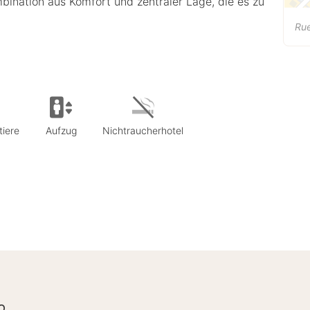
mbination aus Komfort und zentraler Lage, die es zu
Rue
tiere
Aufzug
Nichtraucherhotel