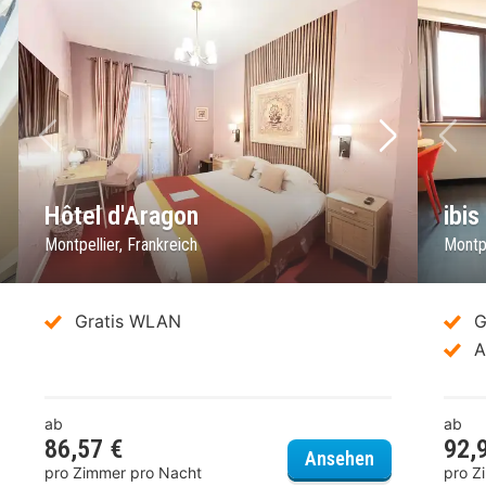
chstes Bild
Vorheriges Bild
Nächstes 
Vo
Hôtel d'Aragon
ibi
Montpellier, Frankreich
Montpe
Gratis WLAN
G
A
ab
ab
86,57 €
92,
el ibis Styles Montpellier Centre Comedie
Hôtel d'Arago
Ansehen
pro Zimmer pro Nacht
pro Z