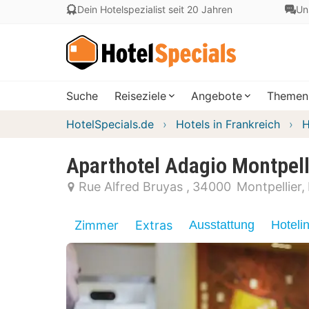
Dein Hotelspezialist seit 20 Jahren
Un
Suche
Reiseziele
Angebote
Themen
HotelSpecials.de
Hotels in Frankreich
H
Aparthotel Adagio Montpel
Rue Alfred Bruyas
34000
Montpellier
Zimmer
Extras
Ausstattung
Hoteli