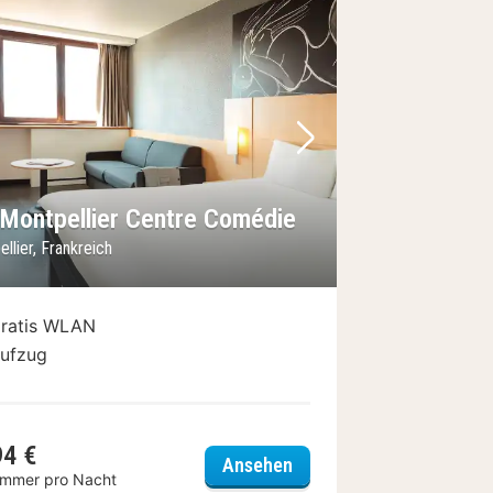
Bild
rheriges Bild
Nächstes Bild
s Montpellier Centre Comédie
llier, Frankreich
ratis WLAN
ufzug
94 €
n
ibis Montpellier Centre 
Ansehen
immer pro Nacht