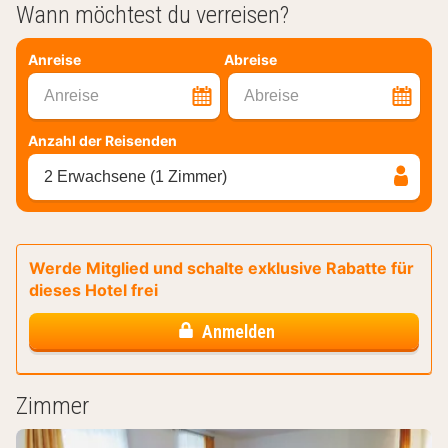
Wann möchtest du verreisen?
Anreise
Abreise
Anreise
Abreise
Anzahl der Reisenden
2 Erwachsene (1 Zimmer)
Werde Mitglied und schalte exklusive Rabatte für
dieses Hotel frei
Anmelden
Zimmer