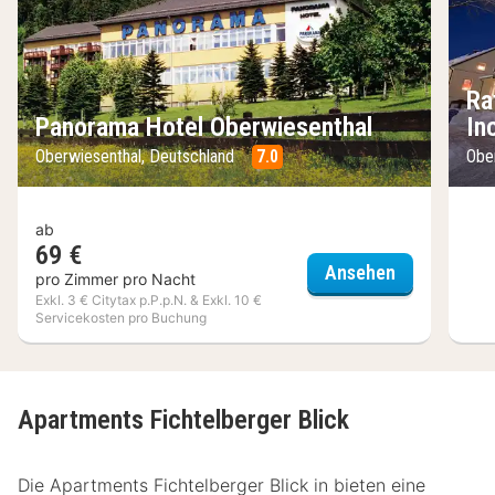
Ra
Panorama Hotel Oberwiesenthal
In
Oberwiesenthal, Deutschland
7.0
Obe
ab
69 €
Panorama Ho
Ansehen
pro Zimmer pro Nacht
Exkl. 3 € Citytax p.P.p.N. & Exkl. 10 €
Servicekosten pro Buchung
Apartments Fichtelberger Blick
Die Apartments Fichtelberger Blick in bieten eine