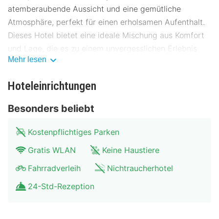
atemberaubende Aussicht und eine gemütliche
Atmosphäre, perfekt für einen erholsamen Aufenthalt.
Dieses Hotel bietet eine ideale Mischung aus Komfort
und Lage, die es zu einem unvergesslichen Erlebnis
Mehr lesen
macht.
Lage Apartments Fichtelberger Blick
Hoteleinrichtungen
Die Apartments Fichtelberger Blick befinden sich in
Besonders beliebt
einer malerischen Gegend, nur wenige Gehminuten
vom Stadtzentrum entfernt. Die Umgebung bietet
Kostenpflichtiges Parken
zahlreiche Sehenswürdigkeiten und kulturelle
Gratis WLAN
Keine Haustiere
Highlights. Öffentliche Verkehrsmittel wie Bus und
Bahn sind leicht erreichbar und es gibt ausreichend
Fahrradverleih
Nichtraucherhotel
Parkmöglichkeiten für Gäste. Entdecken Sie die
24-Std-Rezeption
Umgebung:
Museum für Geschichte: 200 Meter