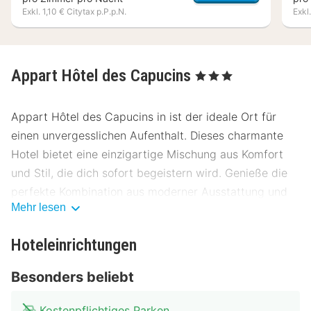
Exkl. 1,10 € Citytax p.P.p.N.
Exkl
Appart Hôtel des Capucins
, 3 Sterne
Appart Hôtel des Capucins in ist der ideale Ort für
einen unvergesslichen Aufenthalt. Dieses charmante
Hotel bietet eine einzigartige Mischung aus Komfort
und Stil, die dich sofort begeistern wird. Genieße die
perfekte Kombination aus moderner Ausstattung und
Mehr lesen
einem einladenden Ambiente.
Lage Appart Hôtel des Capucins
Hoteleinrichtungen
Das Appart Hôtel des Capucins liegt zentral und bietet
Besonders beliebt
einfachen Zugang zu den wichtigsten
Sehenswürdigkeiten der Stadt. Du bist nur wenige
Kostenpflichtiges Parken