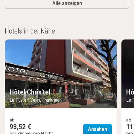
Alle anzeigen
Hotels in der Nähe
Hôtel Chris'tel
Hô
Le Puy-en-Velay, Frankreich
Le 
ab
ab
93,52 €
11
Hôtel Chris't
Ansehen
pro Zimmer pro Nacht
pro