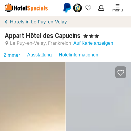
menu
Meine
Hotels in Le Puy-en-Velay
Favoriten
Appart Hôtel des Capucins
, 3 Sterne
Le Puy-en-Velay
Frankreich
Auf Karte anzeigen
Zimmer
Ausstattung
Hotelinformationen