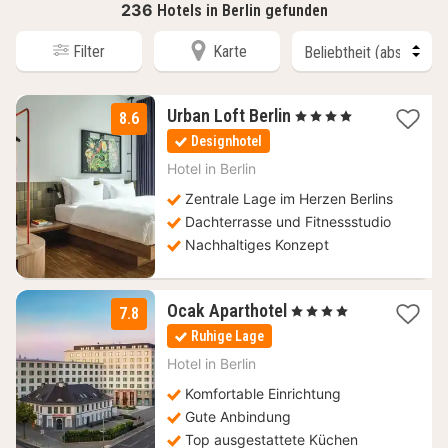
236
Hotels in Berlin gefunden
Filter
Karte
1
Urban Loft Berlin
, 4 Sterne
8.6
Nacht
Designhotel
ab
63
Hotel in
Berlin
€
Zentrale Lage im Herzen Berlins
Dachterrasse und Fitnessstudio
Nachhaltiges Konzept
1
Ocak Aparthotel
, 4 Sterne
7.8
Nacht
Ruhige Lage
ab
80
Hotel in
Berlin
€
Komfortable Einrichtung
Gute Anbindung
Top ausgestattete Küchen