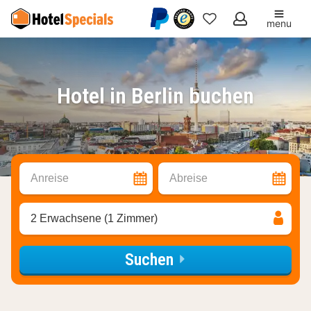
menu
Meine
Favoriten
Hotel in Berlin buchen
Anreise
Abreise
2 Erwachsene (1 Zimmer)
Suchen