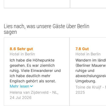
Lies nach, was unsere Gäste über Berlin
sagen
von
von
8.6
Sehr gut
7.8
Gut
10,
10,
Hotel in Berlin
Hotel in Berlin
Ich habe die Höhepunkte
Wandern im länd
gesehen. Es war ziemlich
(Berliner Mauerw
ruhig. Viele Einwanderer und
ruhige und
ich habe deutlich mehr
abwechslungsrei
Englisch gehört als sonst.
Umgebung.
Sogar die Angestellten in
Mehr lesen
Toine de Kruijf ‐
Geschäften und Restaurants.
Helena van Zijderveld ‐ NL,
2025
24 Jul 2026