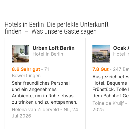
Hotels in Berlin: Die perfekte Unterkunft
finden – Was unsere Gäste sagen
Urban Loft Berlin
Ocak 
Hotel in Berlin
Hotel i
von
von
8.6
Sehr gut
‐
71
7.8
Gut
‐
247
Be
10,
10,
Bewertungen
Ausgezeichnetes
Sehr freundliches Personal
Hotel. Bequeme 
und ein angenehmes
Frühstück. Tolle 
Ambiente, um in Ruhe etwas
dem Bahnhof Ge
zu trinken und zu entspannen.
Toine de Kruijf ‐
Helena van Zijderveld ‐ NL, 24
2025
Jul 2026