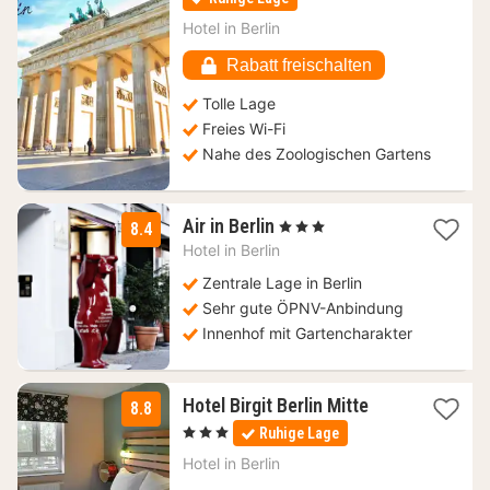
ab
78
Hotel in
Berlin
€
Rabatt freischalten
Tolle Lage
Freies Wi-Fi
Nahe des Zoologischen Gartens
1
Air in Berlin
, 3 Sterne
8.4
Nacht
Hotel in
Berlin
ab
112,88
Zentrale Lage in Berlin
€
Sehr gute ÖPNV-Anbindung
Innenhof mit Gartencharakter
2
Hotel Birgit Berlin Mitte
8.8
Nächte
, 3 Sterne
Ruhige Lage
ab
99,18
Hotel in
Berlin
€