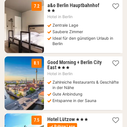
2
a&o Berlin Hauptbahnhof
7.2
Nächte
, 2 Sterne
ab
Hotel in
Berlin
78,92
€
Zentrale Lage
Saubere Zimmer
Ideal für den günstigen Urlaub in
Berlin
Good Morning + Berlin City
8.1
1
East
, 3 Sterne
Nacht
Hotel in
Berlin
ab
55,90
Zahlreiche Restaurants & Geschäfte
€
in der Nähe
Gute Anbindung
Entspanne in der Sauna
1
Hotel Lützow
, 3 Sterne
7.5
Nacht
Ruhige Lage