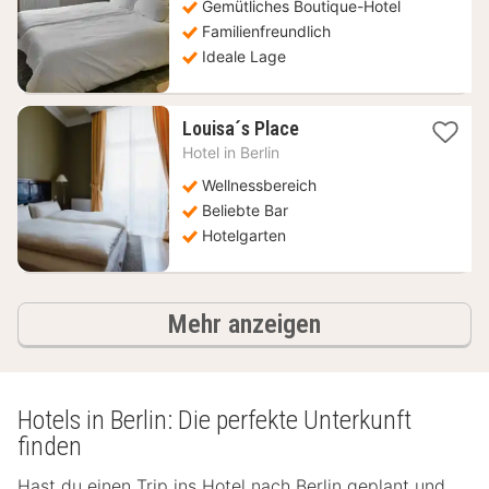
Gemütliches Boutique-Hotel
Familienfreundlich
Ideale Lage
1
Louisa´s Place
Nacht
Hotel in
Berlin
ab
328,95
Wellnessbereich
€
Beliebte Bar
Hotelgarten
Hotels
Mehr anzeigen
Hotels in Berlin: Die perfekte Unterkunft
finden
Hast du einen Trip ins Hotel nach Berlin geplant und