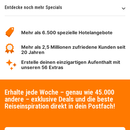
Entdecke noch mehr Specials
Über
Hotelspecials
Mehr als 6.500 spezielle Hotelangebote
Mehr als 2,5 Millionen zufriedene Kunden seit
20 Jahren
Erstelle deinen einzigartigen Aufenthalt mit
unseren 56 Extras
Erhalte jede Woche – genau wie 45.000
andere – exklusive Deals und die beste
Reiseinspiration direkt in dein Postfach!