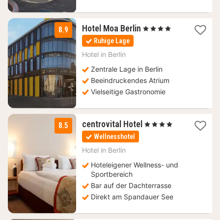
2
Hotel Moa Berlin
, 4 Sterne
8.9
Nächte
Ruhige Lage
ab
99,01
Hotel in
Berlin
€
Zentrale Lage in Berlin
Beeindruckendes Atrium
Vielseitige Gastronomie
1
centrovital Hotel
, 4 Sterne
8.5
Nacht
Wellnesshotel
ab
160,18
Hotel in
Berlin
€
Hoteleigener Wellness- und
Sportbereich
Bar auf der Dachterrasse
Direkt am Spandauer See