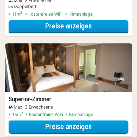
Max. 2 Erwachsene
Doppelbett
2
11m
Kostenfreies WiFi
Klimaanlage
für Comfort-D
Preise anzeigen
Superior-Zimmer
Max. 3 Erwachsene
2
15m
Kostenfreies WiFi
Klimaanlage
für Superior-Z
Preise anzeigen