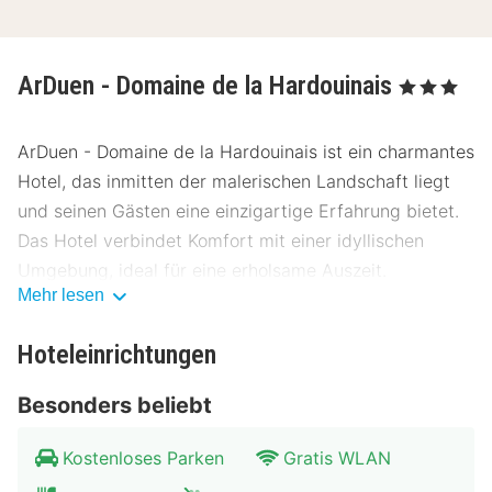
ArDuen - Domaine de la Hardouinais
, 3 Sterne
ArDuen - Domaine de la Hardouinais ist ein charmantes
Hotel, das inmitten der malerischen Landschaft liegt
und seinen Gästen eine einzigartige Erfahrung bietet.
Das Hotel verbindet Komfort mit einer idyllischen
Umgebung, ideal für eine erholsame Auszeit.
Mehr lesen
Lage ArDuen - Domaine de la Hardouinais
Hoteleinrichtungen
Das Hotel ArDuen - Domaine de la Hardouinais
befindet sich in einer ruhigen und naturnahen Lage,
Besonders beliebt
ideal für entspannte Spaziergänge und kulturelle
Entdeckungen. Die Innenstadt ist bequem erreichbar
Kostenloses Parken
Gratis WLAN
und bietet zahlreiche Attraktionen. In der Nähe gibt es