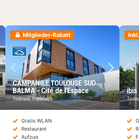
Mitglieder-Rabatt
Inkl
chstes Bild
Vorheriges Bild
Nächstes 
Vo
CAMPANILE TOULOUSE SUD
BALMA - Cité de l'Espace
ibis
Toulouse, Frankreich
Toulou
Gratis WLAN
G
Restaurant
R
Aufzug
F