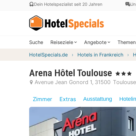
Dein Hotelspezialist seit 20 Jahren
Un
Suche
Reiseziele
Angebote
Themen
HotelSpecials.de
Hotels in Frankreich
H
Arena Hôtel Toulouse
, 3 Sterne
Avenue Jean Gonord 1
31500
Toulouse
Zimmer
Extras
Ausstattung
Hoteli