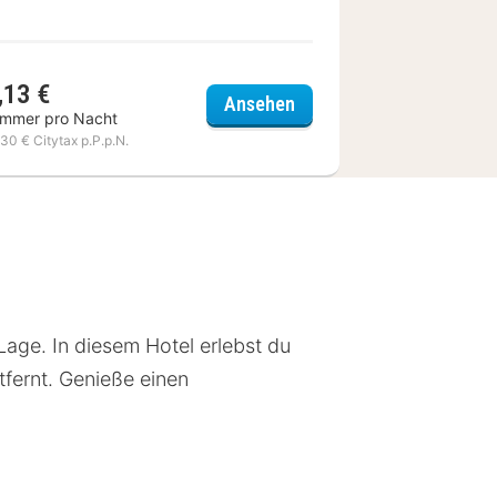
,13 €
ibis Styles Toulouse Cite
Ansehen
immer pro Nacht
,30 € Citytax p.P.p.N.
Lage. In diesem Hotel erlebst du
tfernt. Genieße einen