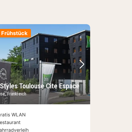
. Frühstück
Bild
rheriges Bild
Nächstes Bild
 Styles Toulouse Cite Espace
se, Frankreich
ratis WLAN
estaurant
ahrradverleih