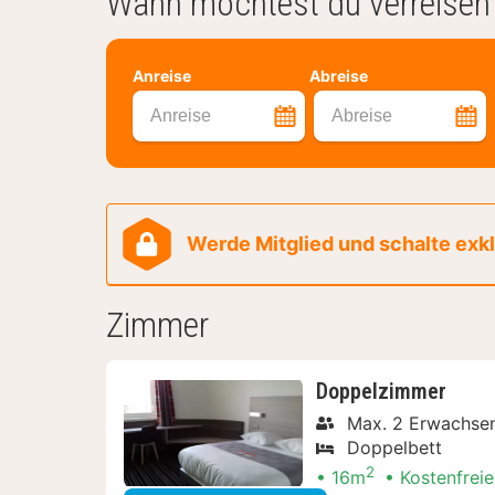
Wann möchtest du verreisen
Anreise
Abreise
Anreise
Abreise
Werde Mitglied und schalte exklu
Zimmer
Doppelzimmer
Max. 2 Erwachse
Doppelbett
2
16m
Kostenfreie