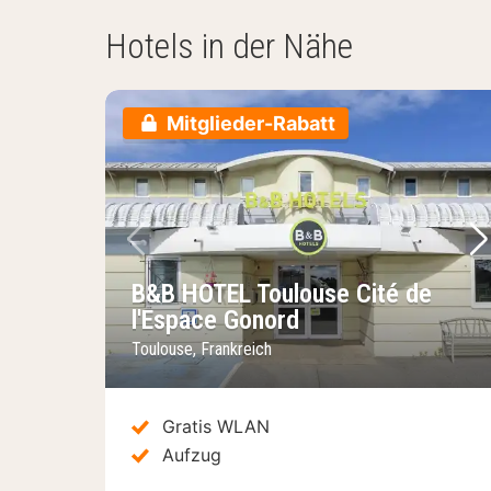
Hotels in der Nähe
Mitglieder-Rabatt
Vorheriges Bild
Nä
B&B HOTEL Toulouse Cité de
l'Espace Gonord
Toulouse, Frankreich
Gratis WLAN
Aufzug