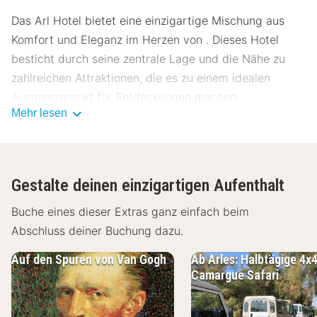
Das Arl Hotel bietet eine einzigartige Mischung aus
Komfort und Eleganz im Herzen von . Dieses Hotel
besticht durch seine zentrale Lage und die Nähe zu
zahlreichen Attraktionen, die es zu einem idealen
Ausgangspunkt für Entdeckungen machen.
Mehr lesen
Lage Arl Hotel
Das Arl Hotel liegt nur wenige Schritte vom
Stadtzentrum entfernt, was es ideal für Gäste macht,
Gestalte deinen einzigartigen Aufenthalt
die die pulsierende Atmosphäre von genießen
möchten. Die wichtigsten Sehenswürdigkeiten sind
Buche eines dieser Extras ganz einfach beim
leicht erreichbar, und die Umgebung bietet zahlreiche
Abschluss deiner Buchung dazu.
Museen und kulturelle Attraktionen. Öffentliche
Auf den Spuren von Van Gogh
Ab Arles: Halbtägige 4x
Verkehrsmittel wie Busse und Bahnen sind bequem zu
Camargue Safari
Fuß erreichbar. Parkmöglichkeiten stehen ebenfalls zur
Verfügung.