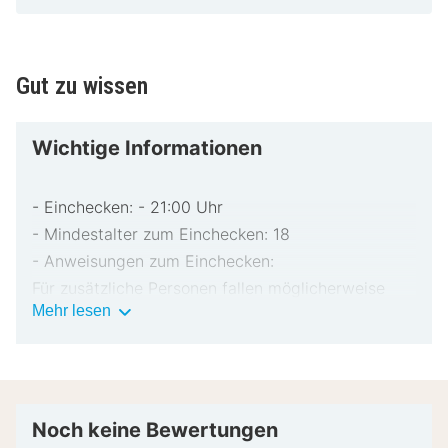
Gut zu wissen
Wichtige Informationen
- Einchecken: - 21:00 Uhr
- Mindestalter zum Einchecken: 18
- Anweisungen zum Einchecken:
Für zusätzliche Personen fallen möglicherweise
Wichtige
Mehr lesen
Gebühren an, die abhängig von den Bestimmungen
Informationen
der Unterkunft variieren können.
Beim Check-in werden ggf. ein Lichtbildausweis
und eine Kreditkarte, Debitkarte oder Kaution in
bar für unvorhergesehene Aufwendungen verlangt.
Noch keine Bewertungen