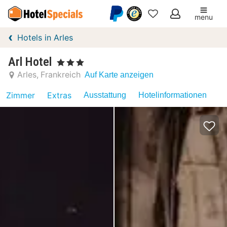
menu
Meine
Hotels in Arles
Favoriten
Arl Hotel
, 3 Sterne
Arles
Frankreich
Auf Karte anzeigen
Zimmer
Extras
Ausstattung
Hotelinformationen