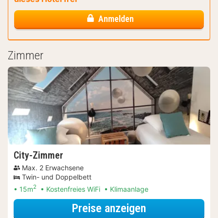
Anmelden
Zimmer
City-Zimmer
Max. 2 Erwachsene
Twin- und Doppelbett
2
15m
Kostenfreies WiFi
Klimaanlage
für Entdecke di
Preise anzeigen