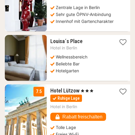
ab
112,88
Zentrale Lage in Berlin
€
Sehr gute ÖPNV-Anbindung
Innenhof mit Gartencharakter
1
Louisa´s Place
Nacht
Hotel in
Berlin
ab
327,88
Wellnessbereich
€
Beliebte Bar
Hotelgarten
1
Hotel Lützow
, 3 Sterne
7.5
Nacht
Ruhige Lage
ab
78
Hotel in
Berlin
€
Rabatt freischalten
Tolle Lage
Freies Wi-Fi