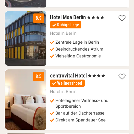
2
Hotel Moa Berlin
, 4 Sterne
8.9
Nächte
Ruhige Lage
ab
99,01
Hotel in
Berlin
€
Zentrale Lage in Berlin
Beeindruckendes Atrium
Vielseitige Gastronomie
1
centrovital Hotel
, 4 Sterne
8.5
Nacht
Wellnesshotel
ab
160,18
Hotel in
Berlin
€
Hoteleigener Wellness- und
Sportbereich
Bar auf der Dachterrasse
Direkt am Spandauer See