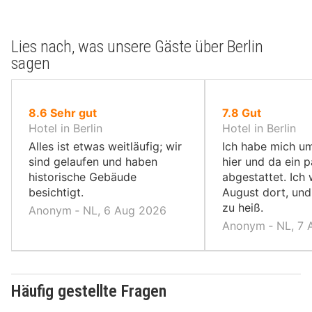
Lies nach, was unsere Gäste über Berlin
sagen
von
von
8.6
Sehr gut
7.8
Gut
10,
10,
Hotel in Berlin
Hotel in Berlin
Alles ist etwas weitläufig; wir
Ich habe mich u
sind gelaufen und haben
hier und da ein 
historische Gebäude
abgestattet. Ich
besichtigt.
August dort, und
zu heiß.
Anonym ‐ NL, 6 Aug 2026
Anonym ‐ NL, 7 
Häufig gestellte Fragen