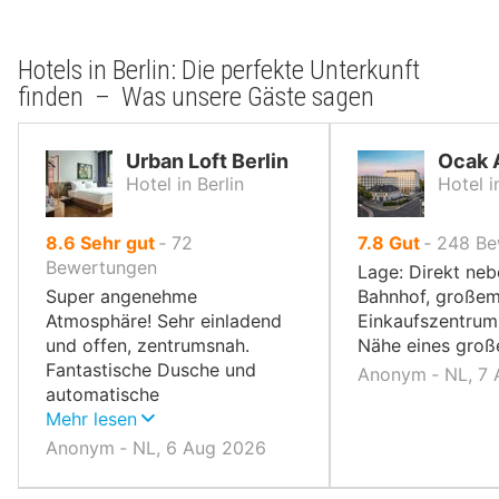
Hotels in Berlin: Die perfekte Unterkunft
finden – Was unsere Gäste sagen
Urban Loft Berlin
Ocak 
Hotel in Berlin
Hotel i
von
von
8.6
Sehr gut
‐
72
7.8
Gut
‐
248
Be
10,
10,
Bewertungen
Lage: Direkt neb
Super angenehme
Bahnhof, große
Atmosphäre! Sehr einladend
Einkaufszentrum
und offen, zentrumsnah.
Nähe eines groß
Fantastische Dusche und
Anonym ‐ NL, 7
automatische
Boden-/Gangbeleuchtung bei
Mehr lesen
Nacht.
Anonym ‐ NL, 6 Aug 2026