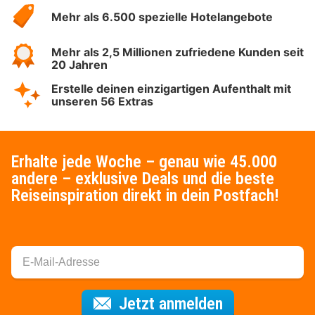
Hotelspecials
Mehr als 6.500 spezielle Hotelangebote
Mehr als 2,5 Millionen zufriedene Kunden seit
20 Jahren
Erstelle deinen einzigartigen Aufenthalt mit
unseren 56 Extras
Erhalte jede Woche – genau wie 45.000
andere – exklusive Deals und die beste
Reiseinspiration direkt in dein Postfach!
Für den Newsl
Jetzt anmelden