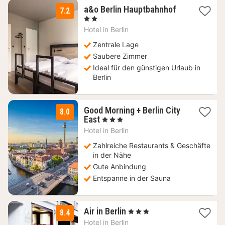
2
a&o Berlin Hauptbahnhof
7.2
Nächte
, 2 Sterne
ab
Hotel in
Berlin
79,63
€
Zentrale Lage
Saubere Zimmer
Ideal für den günstigen Urlaub in
Berlin
Good Morning + Berlin City
8.0
1
East
, 3 Sterne
Nacht
Hotel in
Berlin
ab
55,90
Zahlreiche Restaurants & Geschäfte
€
in der Nähe
Gute Anbindung
Entspanne in der Sauna
1
Air in Berlin
, 3 Sterne
8.4
Nacht
Hotel in
Berlin