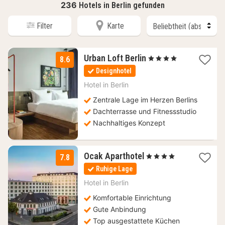
236
Hotels in Berlin gefunden
Filter
Karte
1
Urban Loft Berlin
, 4 Sterne
8.6
Nacht
Designhotel
ab
63
Hotel in
Berlin
€
Zentrale Lage im Herzen Berlins
Dachterrasse und Fitnessstudio
Nachhaltiges Konzept
1
Ocak Aparthotel
, 4 Sterne
7.8
Nacht
Ruhige Lage
ab
80
Hotel in
Berlin
€
Komfortable Einrichtung
Gute Anbindung
Top ausgestattete Küchen