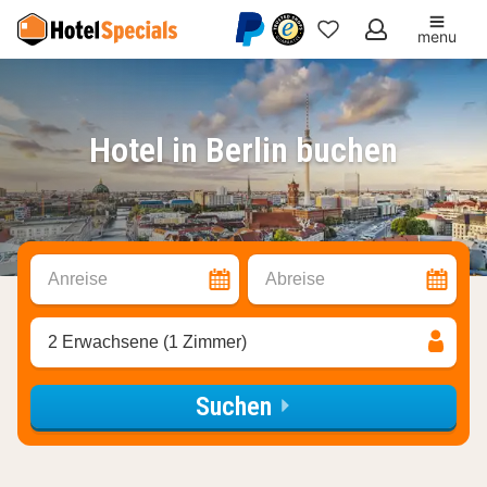
menu
Meine
Favoriten
Hotel in Berlin buchen
Anreise
Abreise
2 Erwachsene (1 Zimmer)
Suchen