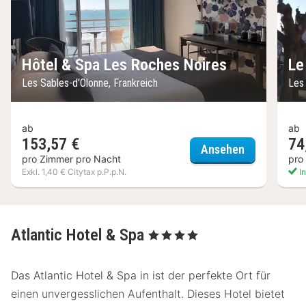
Hôtel & Spa Les Roches Noires
Le
Les Sables-d'Olonne, Frankreich
Les
ab
ab
153,57 €
74
Hôtel & Spa
Ansehen
pro Zimmer pro Nacht
pro
Exkl. 1,40 € Citytax p.P.p.N.
In
Atlantic Hotel & Spa
, 4 Sterne
Das Atlantic Hotel & Spa in ist der perfekte Ort für
einen unvergesslichen Aufenthalt. Dieses Hotel bietet