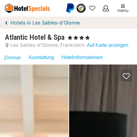
menu
Meine
Hotels in Les Sables-d'Olonne
Favoriten
Atlantic Hotel & Spa
, 4 Sterne
Les Sables-d'Olonne
Frankreich
Auf Karte anzeigen
Zimmer
Ausstattung
Hotelinformationen