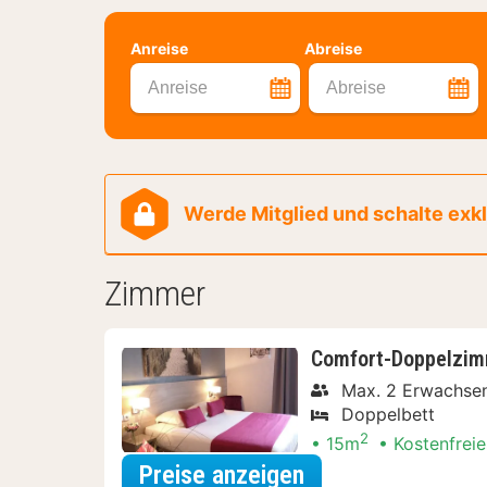
Anreise
Abreise
Anreise
Abreise
Werde Mitglied und schalte exklu
Zimmer
Comfort-Doppelzi
Max. 2 Erwachse
Doppelbett
2
15m
Kostenfreie
für Comfort-Dop
Preise anzeigen