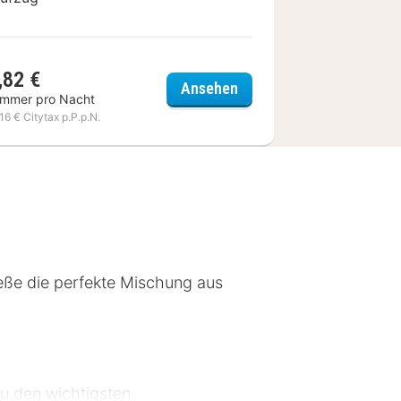
,82 €
 Soleil
ibis Styles Fréjus Saint-
Ansehen
immer pro Nacht
,16 € Citytax p.P.p.N.
ieße die perfekte Mischung aus
zu den wichtigsten