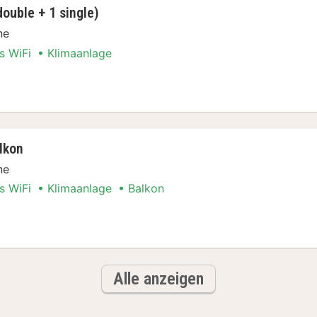
ouble + 1 single)
ne
s WiFi
Klimaanlage
r (1 double + 1 single)
lkon
ne
s WiFi
Klimaanlage
Balkon
r, Balkon
Alle anzeigen