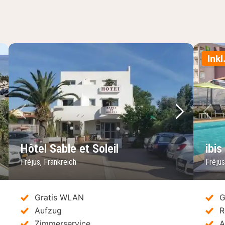
Inkl
chstes Bild
Vorheriges Bild
Nächstes 
Vo
Hôtel Sable et Soleil
ibis
Fréjus, Frankreich
Fréjus
Gratis WLAN
G
Aufzug
R
Zimmerservice
A