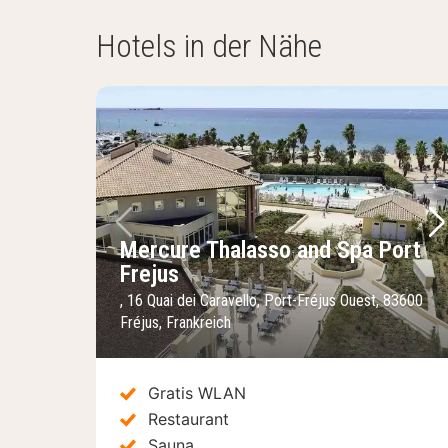
Hotels in der Nähe
Vorheriges Bild
Nä
Mercure Thalasso and Spa Port
Frejus
, 16 Quai dei Caravello, Port-Fréjus Ouest, 83600
Fréjus, Frankreich
Gratis WLAN
Restaurant
Sauna