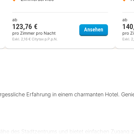
ab
ab
123,76 €
140
cure Thalasso and Spa Port Frejus
Hôtel Sable et
Ansehen
pro Zimmer pro Nacht
pro Z
Exkl. 2,16 € Citytax p.P.p.N.
Exkl. 2
nvergessliche Erfahrung in einem charmanten Hotel. Gen
r Nähe des Stadtzentrums und bietet einfachen Zugang 