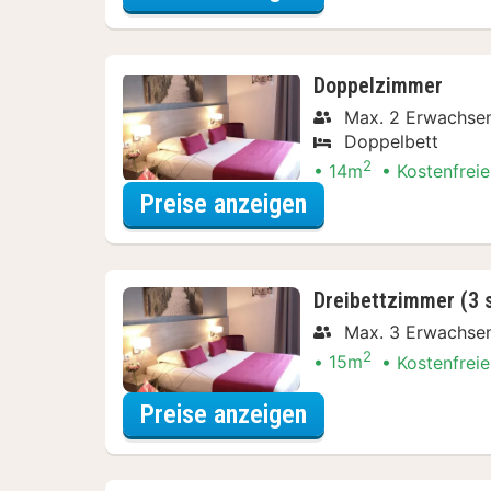
Doppelzimmer
Max. 2 Erwachse
Doppelbett
2
14m
Kostenfreie
für Doppelzimmer
Preise anzeigen
Dreibettzimmer (3 s
Max. 3 Erwachse
2
15m
Kostenfreie
für Dreibettzimme
Preise anzeigen