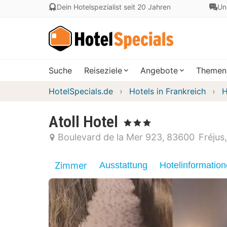
Dein Hotelspezialist seit 20 Jahren
Un
Suche
Reiseziele
Angebote
Themen
HotelSpecials.de
Hotels in Frankreich
H
Atoll Hotel
, 3 Sterne
Boulevard de la Mer 923
83600
Fréjus
Zimmer
Ausstattung
Hotelinformatio