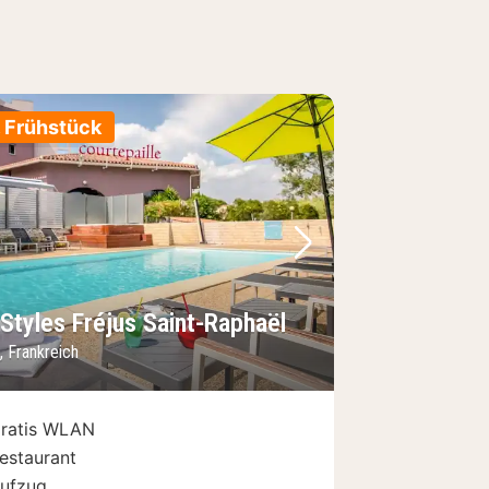
. Frühstück
Bild
rheriges Bild
Nächstes Bild
 Styles Fréjus Saint-Raphaël
, Frankreich
ratis WLAN
estaurant
ufzug