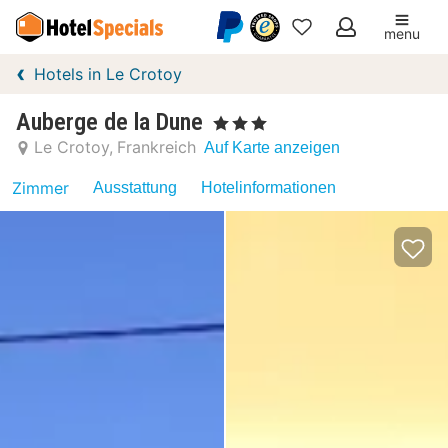
menu
Meine
Hotels in Le Crotoy
Favoriten
Auberge de la Dune
, 3 Sterne
Le Crotoy
Frankreich
Auf Karte anzeigen
Zimmer
Ausstattung
Hotelinformationen