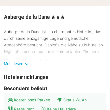
Auberge de la Dune
, 3 Sterne
Auberge de la Dune ist ein charmantes Hotel in , das
durch seine einzigartige Lage und gemütliche
Atmosphäre besticht. Genieße die Nähe zu kulturellen
Highlights und entspanne in komfortablen Zimmern.
Lage Auberge de la Dune
Mehr lesen
Das Hotel Auberge de la Dune liegt ideal, nur wenige
Hoteleinrichtungen
Kilometer vom Stadtzentrum entfernt. Die Umgebung
bietet eine Vielzahl an Sehenswürdigkeiten und
Besonders beliebt
kulturellen Erlebnissen. Das Museum für Kunst und
Geschichte ist nur 200 Meter entfernt, während der
Kostenloses Parken
Gratis WLAN
malerische Stadtpark in 500 Metern zu erreichen ist.
Restaurant
Keine Haustiere