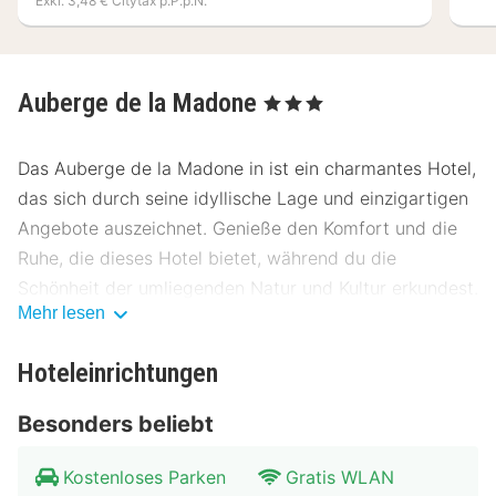
Exkl. 3,48 € Citytax p.P.p.N.
Auberge de la Madone
, 3 Sterne
Das Auberge de la Madone in ist ein charmantes Hotel,
das sich durch seine idyllische Lage und einzigartigen
Angebote auszeichnet. Genieße den Komfort und die
Ruhe, die dieses Hotel bietet, während du die
Schönheit der umliegenden Natur und Kultur erkundest.
Mehr lesen
Lage Auberge de la Madone
Hoteleinrichtungen
Das Auberge de la Madone liegt nur wenige
Gehminuten vom Stadtzentrum entfernt und bietet
Besonders beliebt
eine ideale Ausgangslage, um die Sehenswürdigkeiten
der Region zu entdecken. Mit dem Bus oder Zug
Kostenloses Parken
Gratis WLAN
erreichst du bequem die umliegenden Attraktionen.