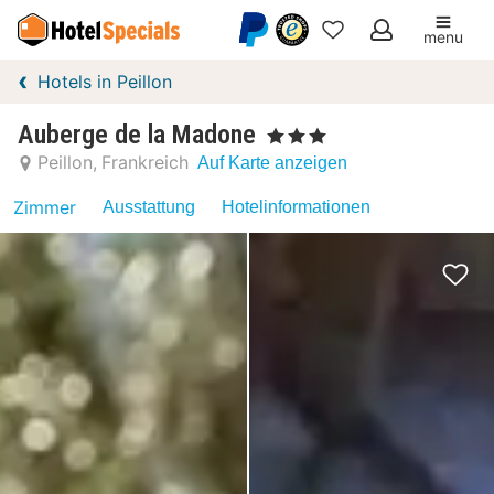
menu
Meine
Hotels in Peillon
Favoriten
Auberge de la Madone
, 3 Sterne
Peillon
Frankreich
Auf Karte anzeigen
Zimmer
Ausstattung
Hotelinformationen