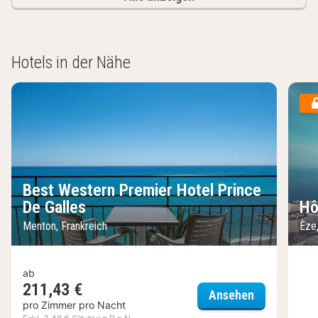
Hotels in der Nähe
Best Western Premier Hotel Prince
De Galles
Hô
Menton, Frankreich
Èze,
ab
211,43 €
Best Wester
Ansehen
pro Zimmer pro Nacht