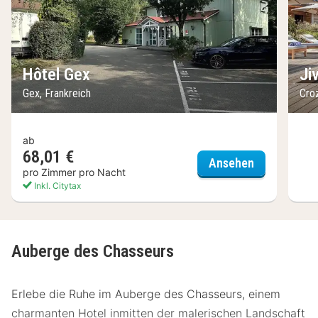
Hôtel Gex
Ji
Gex, Frankreich
Croz
ab
68,01 €
Hôtel Gex
Ansehen
pro Zimmer pro Nacht
Inkl. Citytax
Auberge des Chasseurs
Erlebe die Ruhe im Auberge des Chasseurs, einem
charmanten Hotel inmitten der malerischen Landschaft