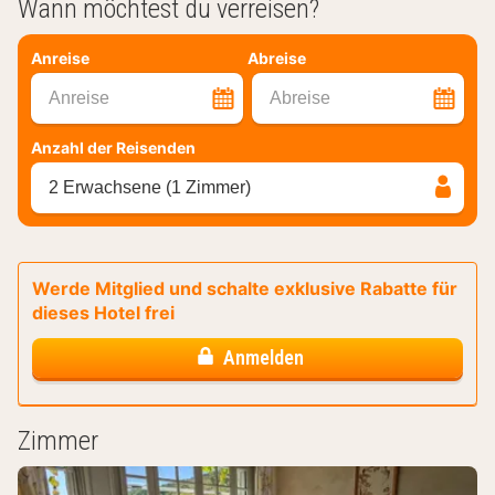
Wann möchtest du verreisen?
Anreise
Abreise
Anreise
Abreise
Anzahl der Reisenden
2 Erwachsene (1 Zimmer)
Werde Mitglied und schalte exklusive Rabatte für
dieses Hotel frei
Anmelden
Zimmer