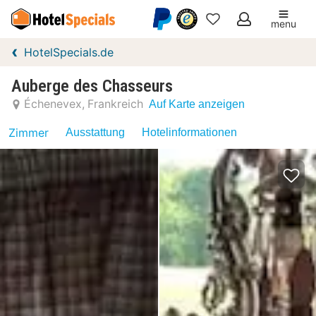
menu
Meine
HotelSpecials.de
Favoriten
Auberge des Chasseurs
Échenevex
Frankreich
Auf Karte anzeigen
Zimmer
Ausstattung
Hotelinformationen