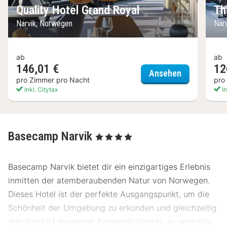
Quality Hotel Grand Royal
Th
Narvik, Norwegen
Nar
ab
ab
146,01 €
12
Quality Hote
Ansehen
pro Zimmer pro Nacht
pro
Inkl. Citytax
In
Basecamp Narvik
, 4 Sterne
Basecamp Narvik bietet dir ein einzigartiges Erlebnis
inmitten der atemberaubenden Natur von Norwegen.
Dieses Hotel ist der perfekte Ausgangspunkt, um die
Schönheit der Umgebung zu erkunden und gleichzeitig
den Komfort moderner Annehmlichkeiten zu genießen.