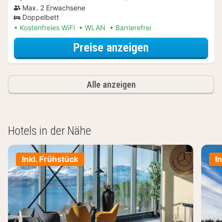
Max. 2 Erwachsene
Doppelbett
Kostenfreies WiFi
WLAN
Barrierefrei
für Apartment,
Preise anzeigen
Alle anzeigen
Hotels in der Nähe
Inkl. Frühstück
I